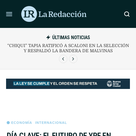
ÚLTIMAS NOTICIAS
IÓ LA AUTORIZACIÓN DEL VOTO
“CHIQUI” TAPIA RATIFI
 SENADO TRAS EL RECHAZO
Y RESPALDÓ LA
OFICIALISTA
ECONOMÍA
INTERNACIONAL