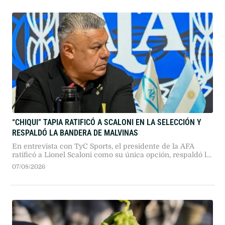
“CHIQUI” TAPIA RATIFICÓ A SCALONI EN LA SELECCIÓN Y
RESPALDÓ LA BANDERA DE MALVINAS
En entrevista con TyC Sports, el presidente de la AFA
ratificó a Lionel Scaloni como su única opción, respaldó la
exhibición de la bandera de Malvinas y defendió la
07/08/2026
organización del fútbol argentino proyectando su gestión
hacia 2030.