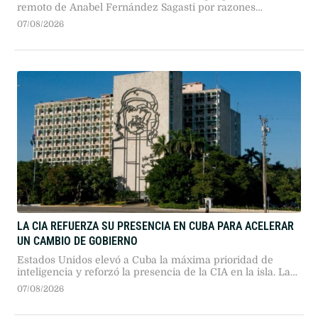
Victoria Villarruel defendió el decreto que permitía el voto
remoto de Anabel Fernández Sagasti por razones
médicas, aclarando que la definición quedaba en manos
07/08/2026
del pleno. Sin embargo, un planteo impulsado por Patricia
Bullrich anuló esa posibilidad.
LA CIA REFUERZA SU PRESENCIA EN CUBA PARA ACELERAR
UN CAMBIO DE GOBIERNO
Estados Unidos elevó a Cuba la máxima prioridad de
inteligencia y reforzó la presencia de la CIA en la isla. La
medida busca acelerar la caída del régimen castrista
07/08/2026
mediante asfixia económica, infiltración y recopilación de
información estratégica.