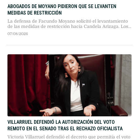
ABOGADOS DE MOYANO PIDIERON QUE SE LEVANTEN
MEDIDAS DE RESTRICCIÓN
La defensa de Facundo Moyano solicitó el levantamiento
de las medidas de restricción hacia Candela Arizaga. Los
abogados fundamentaron el pedido en la declaración de la
07/08/2026
joven, quien negó situaciones de violencia de género y
manifestó su intención de retomar el vínculo.
VILLARRUEL DEFENDIÓ LA AUTORIZACIÓN DEL VOTO
REMOTO EN EL SENADO TRAS EL RECHAZO OFICIALISTA