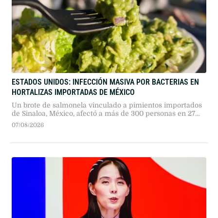
ESTADOS UNIDOS: INFECCIÓN MASIVA POR BACTERIAS EN
HORTALIZAS IMPORTADAS DE MÉXICO
Un brote de salmonela vinculado a pimientos importados
de Sinaloa, México, afectó a más de 300 personas en 27
estados de EE. UU. Cadenas gastronómicas retiraron el
07/08/2026
producto y las autoridades sanitarias investigan la cadena
de distribución importada.