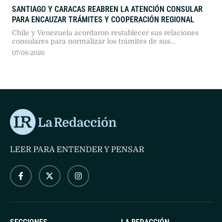
SANTIAGO Y CARACAS REABREN LA ATENCIÓN CONSULAR
PARA ENCAUZAR TRÁMITES Y COOPERACIÓN REGIONAL
Chile y Venezuela acordaron restablecer sus relaciones
consulares para normalizar los trámites de sus
ciudadanos y habilitar un canal de diálogo. El avance
07/08/2026
resulta clave para que la administración chilena pueda
coordinar la repatriación de migrantes en situación
irregular.
LEER PARA ENTENDER Y PENSAR