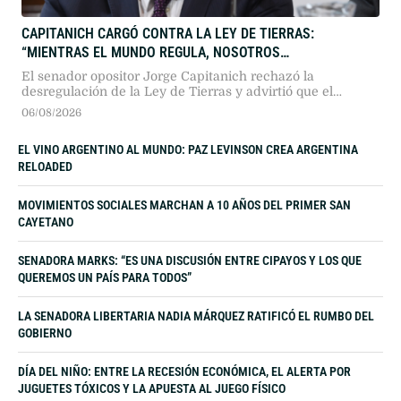
CAPITANICH CARGÓ CONTRA LA LEY DE TIERRAS:
“MIENTRAS EL MUNDO REGULA, NOSOTROS
DESREGULAMOS”
El senador opositor Jorge Capitanich rechazó la
desregulación de la Ley de Tierras y advirtió que el
paquete oficialista atenta contra la soberanía nacional,
06/08/2026
priorizando intereses geopolíticos extranjeros en agua y
energía por sobre el control regulatorio del Estado.
EL VINO ARGENTINO AL MUNDO: PAZ LEVINSON CREA ARGENTINA
RELOADED
MOVIMIENTOS SOCIALES MARCHAN A 10 AÑOS DEL PRIMER SAN
CAYETANO
SENADORA MARKS: “ES UNA DISCUSIÓN ENTRE CIPAYOS Y LOS QUE
QUEREMOS UN PAÍS PARA TODOS”
LA SENADORA LIBERTARIA NADIA MÁRQUEZ RATIFICÓ EL RUMBO DEL
GOBIERNO
DÍA DEL NIÑO: ENTRE LA RECESIÓN ECONÓMICA, EL ALERTA POR
JUGUETES TÓXICOS Y LA APUESTA AL JUEGO FÍSICO