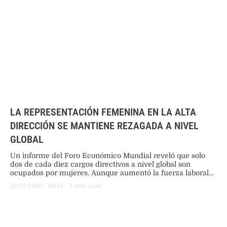
LA REPRESENTACIÓN FEMENINA EN LA ALTA
DIRECCIÓN SE MANTIENE REZAGADA A NIVEL
GLOBAL
Un informe del Foro Económico Mundial reveló que solo
dos de cada diez cargos directivos a nivel global son
ocupados por mujeres. Aunque aumentó la fuerza laboral
femenina, la brecha persiste por barreras estructurales en
27/07/2026
 - 
06:14
 - 
2
 min read
los ascensos corporativos.