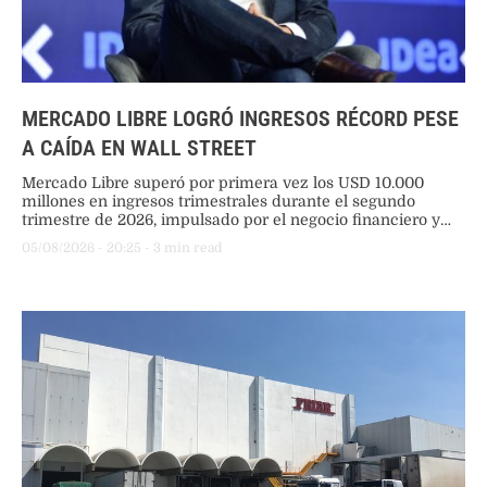
MERCADO LIBRE LOGRÓ INGRESOS RÉCORD PESE
A CAÍDA EN WALL STREET
Mercado Libre superó por primera vez los USD 10.000
millones en ingresos trimestrales durante el segundo
trimestre de 2026, impulsado por el negocio financiero y
logístico, aunque la presión sobre los márgenes operativos
05/08/2026
 - 
20:25
 - 
3
 min read
provocó bajas en sus acciones.