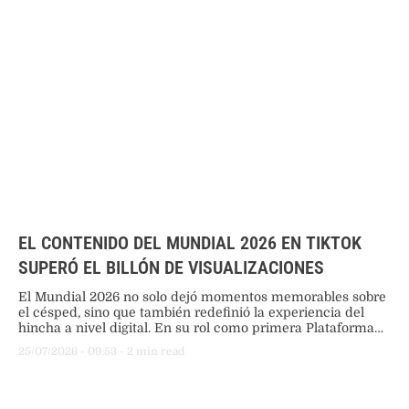
EL CONTENIDO DEL MUNDIAL 2026 EN TIKTOK
SUPERÓ EL BILLÓN DE VISUALIZACIONES
El Mundial 2026 no solo dejó momentos memorables sobre
el césped, sino que también redefinió la experiencia del
hincha a nivel digital. En su rol como primera Plataforma
Preferida de la FIFA, TikTok registró un nivel de
25/07/2026
 - 
09:53
 - 
2
 min read
participación histórico con más de 1,2 billones de
visualizaciones globales y cerca de 22 millones de videos
compartidos …