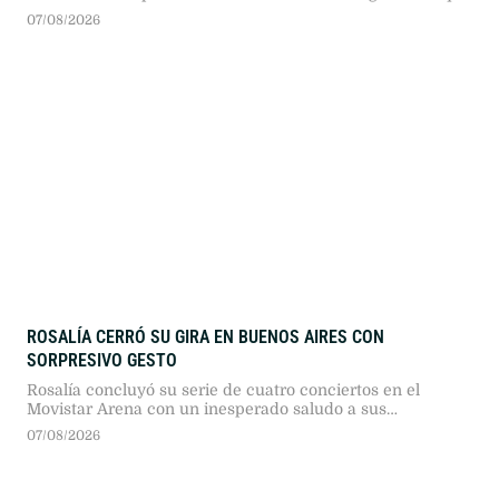
contra la expareja de su novia.
07/08/2026
ROSALÍA CERRÓ SU GIRA EN BUENOS AIRES CON
SORPRESIVO GESTO
Rosalía concluyó su serie de cuatro conciertos en el
Movistar Arena con un inesperado saludo a sus
seguidores en plena avenida Juan B. Justo. El hecho
07/08/2026
marcó el cierre de una semana atravesada por debates en
redes sociales.