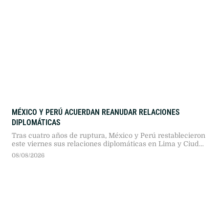
MÉXICO Y PERÚ ACUERDAN REANUDAR RELACIONES
DIPLOMÁTICAS
Tras cuatro años de ruptura, México y Perú restablecieron
este viernes sus relaciones diplomáticas en Lima y Ciudad
de México, luego de que el nuevo gobierno peruano
08/08/2026
otorgara un salvoconducto a la exfuncionaria Betssy
Chávez.