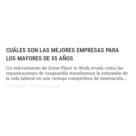
CUÁLES SON LAS MEJORES EMPRESAS PARA
LOS MAYORES DE 55 AÑOS
Un relevamiento de Great Place to Work revela cómo las
organizaciones de vanguardia transforman la extensión de
la vida laboral en una ventaja competitiva de innovación,
criterio y liderazgo de equipos.
01/08/2026
 - 
16:16
 - 
2
 min read