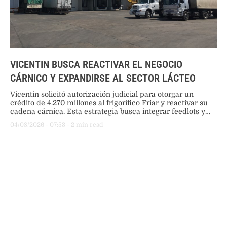
VICENTIN BUSCA REACTIVAR EL NEGOCIO
CÁRNICO Y EXPANDIRSE AL SECTOR LÁCTEO
Vicentin solicitó autorización judicial para otorgar un
crédito de 4.270 millones al frigorífico Friar y reactivar su
cadena cárnica. Esta estrategia busca integrar feedlots y
bioetanol, además de expandir la empresa hacia el negocio
04/08/2026
 - 
07:53
 - 
2
 min read
lácteo mediante la compra de ARSA.