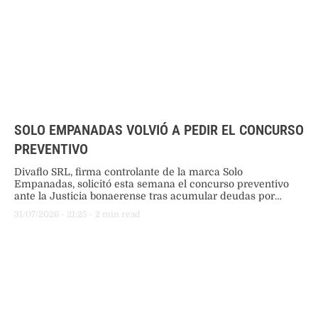
SOLO EMPANADAS VOLVIÓ A PEDIR EL CONCURSO
PREVENTIVO
Divaflo SRL, firma controlante de la marca Solo
Empanadas, solicitó esta semana el concurso preventivo
ante la Justicia bonaerense tras acumular deudas por
$5.300 millones, buscando reestructurar sus pasivos para
31/07/2026
 - 
21:25
 - 
2
 min read
evitar la quiebra del grupo.