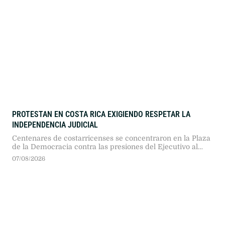
PROTESTAN EN COSTA RICA EXIGIENDO RESPETAR LA
INDEPENDENCIA JUDICIAL
Centenares de costarricenses se concentraron en la Plaza
de la Democracia contra las presiones del Ejecutivo al
Poder Judicial. Autoridades, políticos y ciudadanos
07/08/2026
exigieron respetar la división de poderes frente al avance
autoritario.