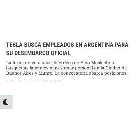
TESLA BUSCA EMPLEADOS EN ARGENTINA PARA
SU DESEMBARCO OFICIAL
La firma de vehículos eléctricos de Elon Musk abrió
búsquedas laborales para sumar personal en la Ciudad de
Buenos Aires y Munro. La convocatoria abarca posiciones
en ventas, servicios técnicos y gestión comercial para
03/08/2026
 - 
16:57
 - 
3
 min read
acompañar su llegada al país.