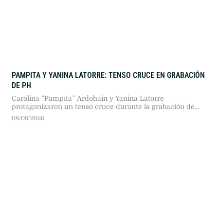
PAMPITA Y YANINA LATORRE: TENSO CRUCE EN GRABACIÓN
DE PH
Carolina “Pampita” Ardohain y Yanina Latorre
protagonizaron un tenso cruce durante la grabación de
PH, Podemos Hablar. Discrepancias sobre el trabajo
08/08/2026
periodístico y los cobros de entrevistas encendieron el
debate previo al reestreno del ciclo en Telefe.