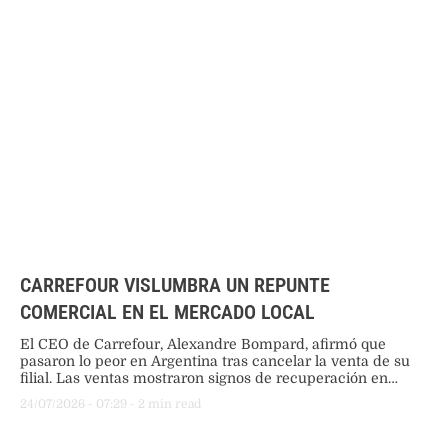
CARREFOUR VISLUMBRA UN REPUNTE
COMERCIAL EN EL MERCADO LOCAL
El CEO de Carrefour, Alexandre Bompard, afirmó que
pasaron lo peor en Argentina tras cancelar la venta de su
filial. Las ventas mostraron signos de recuperación en
junio, impulsadas por un cambio de liderazgo y un nuevo
24/07/2026
 - 
07:29
 - 
2
 min read
enfoque comercial.