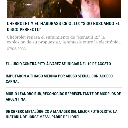
CHEBROLET Y EL HARDBASS CRIOLLO: “SIGO BUSCANDO EL
DISCO PERFECTO”
Chebrolet repasa el surgimiento de “Renault 12”, la
explosión de su propuesta y la síntesis entre la electrónica
rusa y la cultura popular argentina. Un recorrido por sus
07/08/2026
alter egos, su dinámica independiente y su búsqueda
sonora.
EL JUICIO CONTRA PITY ÁLVAREZ SE INICIARÁ EL 10 DE AGOSTO
IMPUTARON A THIAGO MEDINA POR ABUSO SEXUAL CON ACCESO
CARNAL
MURIÓ LEANDRO RUD, RECONOCIDO REPRESENTANTE DE MODELOS DE
ARGENTINA
DE OBRERO METALÚRGICO A MANAGER DEL MEJOR FUTBOLISTA: LA
HISTORIA DE JORGE MESSI, PADRE DE LIONEL