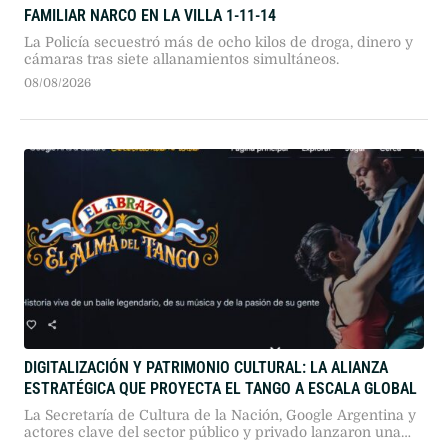
FAMILIAR NARCO EN LA VILLA 1-11-14
La Policía secuestró más de ocho kilos de droga, dinero y
cámaras tras siete allanamientos simultáneos.
08/08/2026
DIGITALIZACIÓN Y PATRIMONIO CULTURAL: LA ALIANZA
ESTRATÉGICA QUE PROYECTA EL TANGO A ESCALA GLOBAL
La Secretaría de Cultura de la Nación, Google Argentina y
actores clave del sector público y privado lanzaron una