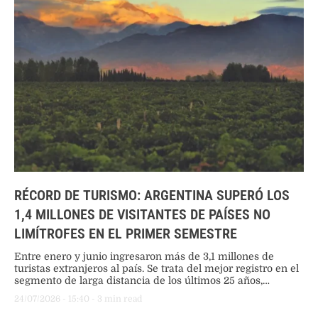
RÉCORD DE TURISMO: ARGENTINA SUPERÓ LOS
1,4 MILLONES DE VISITANTES DE PAÍSES NO
LIMÍTROFES EN EL PRIMER SEMESTRE
Entre enero y junio ingresaron más de 3,1 millones de
turistas extranjeros al país. Se trata del mejor registro en el
segmento de larga distancia de los últimos 25 años,
impulsado por el aumento de la conectividad aérea y las
24/07/2026
 - 
15:40
 - 
3
 min read
políticas de apertura aerocomercial.