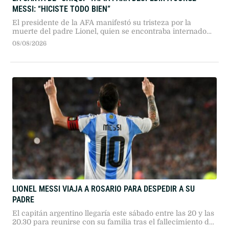
MESSI: “HICISTE TODO BIEN”
El presidente de la AFA manifestó su tristeza por la
muerte del padre Lionel, quien se encontraba internado
en Rosario transitando una larga enfermedad.
08/08/2026
LIONEL MESSI VIAJA A ROSARIO PARA DESPEDIR A SU
PADRE
El capitán argentino llegaría este sábado entre las 20 y las
20.30 para reunirse con su familia tras el fallecimiento de