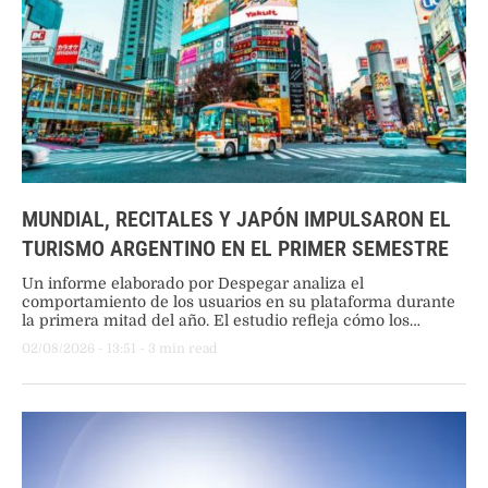
MUNDIAL, RECITALES Y JAPÓN IMPULSARON EL
TURISMO ARGENTINO EN EL PRIMER SEMESTRE
Un informe elaborado por Despegar analiza el
comportamiento de los usuarios en su plataforma durante
la primera mitad del año. El estudio refleja cómo los
grandes acontecimientos deportivos y culturales, junto con
02/08/2026
 - 
13:51
 - 
3
 min read
la consolidación de nuevos destinos, transformaron la
dinámica turística del país tanto a nivel nacional como
internacional. Eventos masivos como motores de demanda
…