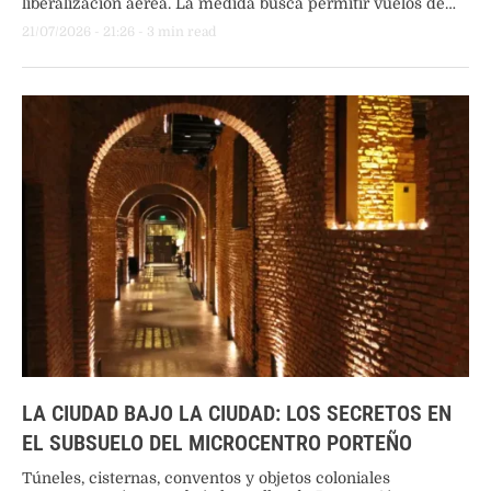
liberalización aérea. La medida busca permitir vuelos de
cabotaje cruzado, fomentar la competencia y abaratar las
21/07/2026
 - 
21:26
 - 
3
 min read
tarifas en la región.
LA CIUDAD BAJO LA CIUDAD: LOS SECRETOS EN
EL SUBSUELO DEL MICROCENTRO PORTEÑO
Túneles, cisternas, conventos y objetos coloniales