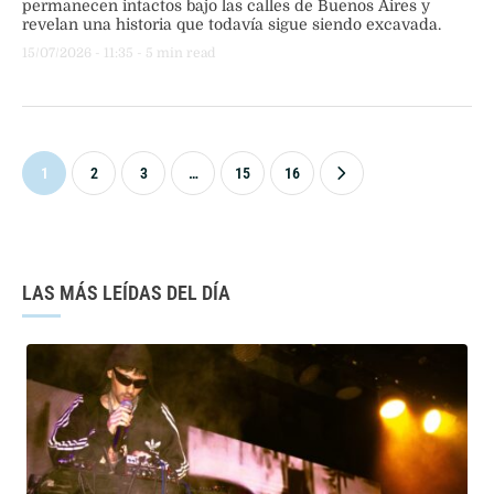
permanecen intactos bajo las calles de Buenos Aires y
revelan una historia que todavía sigue siendo excavada.
15/07/2026
 - 
11:35
 - 
5
 min read
1
2
3
…
15
16
LAS MÁS LEÍDAS DEL DÍA