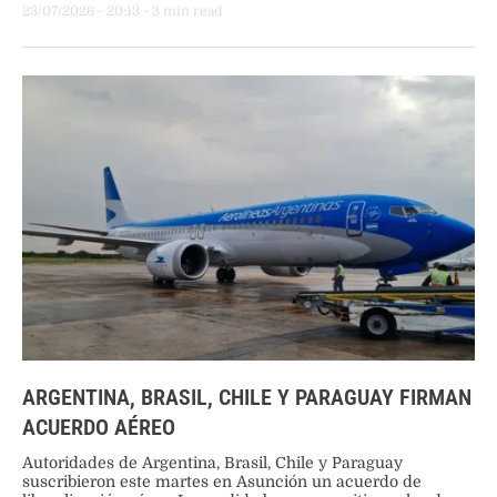
Iguazú. Los demás circuitos del parque permanecen
23/07/2026
 - 
20:13
 - 
3
 min read
habilitados.
ARGENTINA, BRASIL, CHILE Y PARAGUAY FIRMAN
ACUERDO AÉREO
Autoridades de Argentina, Brasil, Chile y Paraguay
suscribieron este martes en Asunción un acuerdo de