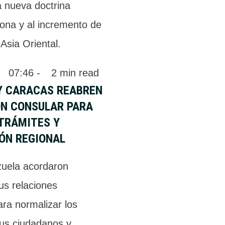
a nueva doctrina
pona y al incremento de
 Asia Oriental.
 
07:46
 - 
2
 min read
Y CARACAS REABREN
ÓN CONSULAR PARA
TRÁMITES Y
ÓN REGIONAL
zuela acordaron
us relaciones
ra normalizar los
sus ciudadanos y