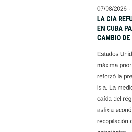
07/08/2026
 -
LA CIA REF
EN CUBA P
CAMBIO DE
Estados Unid
máxima priori
reforzó la pr
isla. La medi
caída del ré
asfixia económ
recopilación 