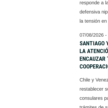
responde a l
defensiva ni
la tensión en
07/08/2026
 -
SANTIAGO 
LA ATENCI
ENCAUZAR 
COOPERACI
Chile y Vene
restablecer s
consulares pa
trámites de 