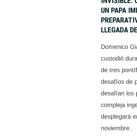
INVISIBLE:
UN PAPA IM
PREPARATI
LLEGADA DE
Domenico Gia
custodió dur
de tres pontíf
desafíos de p
desafían los 
compleja inge
desplegará e
noviembre.