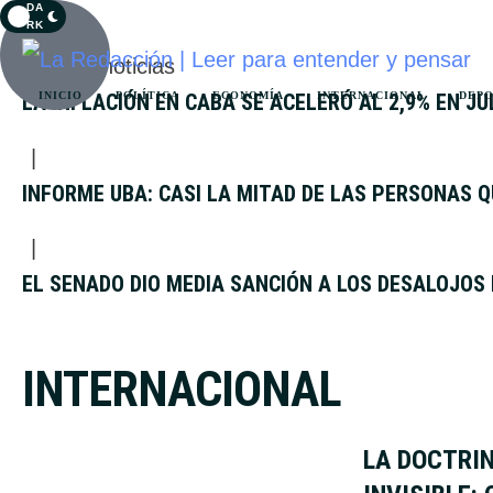
DA
RK
Últimas noticias
LA INFLACIÓN EN CABA SE ACELERÓ AL 2,9% EN JU
INICIO
POLÍTICA
ECONOMÍA
INTERNACIONAL
DEP
|
INFORME UBA: CASI LA MITAD DE LAS PERSONAS 
|
EL SENADO DIO MEDIA SANCIÓN A LOS DESALOJOS 
INTERNACIONAL
LA DOCTRIN