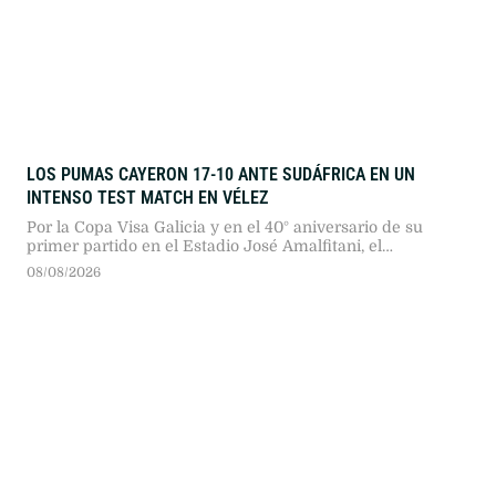
LOS PUMAS CAYERON 17-10 ANTE SUDÁFRICA EN UN
INTENSO TEST MATCH EN VÉLEZ
Por la Copa Visa Galicia y en el 40° aniversario de su
primer partido en el Estadio José Amalfitani, el
seleccionado argentino dio pelea ante los bicampeones
08/08/2026
del mundo en un duelo sumamente físico.