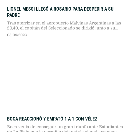
LIONEL MESSI LLEGÓ A ROSARIO PARA DESPEDIR A SU
PADRE
Tras aterrizar en el aeropuerto Malvinas Argentinas a las
20,40, el capitán del Seleccionado se dirigió junto a su
familia hasta el lugar donde están los restos de su padre.
08/08/2026
BOCA REACCIONÓ Y EMPATÓ 1 A 1 CON VÉLEZ
Boca venía de conseguir un gran triunfo ante Estudiantes
de La Plata que le permitió dejar atrás el mal arranque