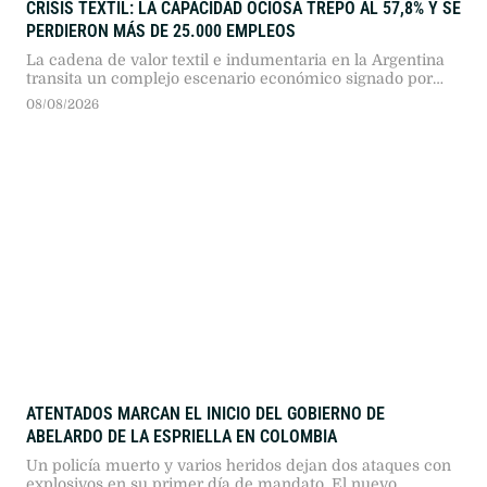
CRISIS TEXTIL: LA CAPACIDAD OCIOSA TREPÓ AL 57,8% Y SE
PERDIERON MÁS DE 25.000 EMPLEOS
La cadena de valor textil e indumentaria en la Argentina
transita un complejo escenario económico signado por
más de dos años consecutivos de caída en su actividad.
08/08/2026
Según el reporte de coyuntura publicado por la Fundación
Protejer, el sector presenta descensos profundos en todos
sus eslabones, en un marco general donde "la industria
manufacturera registró …
ATENTADOS MARCAN EL INICIO DEL GOBIERNO DE
ABELARDO DE LA ESPRIELLA EN COLOMBIA
Un policía muerto y varios heridos dejan dos ataques con
explosivos en su primer día de mandato. El nuevo