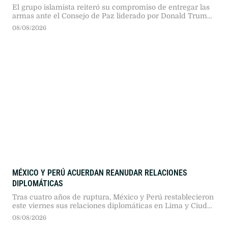
El grupo islamista reiteró su compromiso de entregar las
armas ante el Consejo de Paz liderado por Donald Trump,
mientras Benjamin Netanyahu rechaza el borrador del
08/08/2026
acuerdo.
MÉXICO Y PERÚ ACUERDAN REANUDAR RELACIONES
DIPLOMÁTICAS
Tras cuatro años de ruptura, México y Perú restablecieron
este viernes sus relaciones diplomáticas en Lima y Ciudad
de México, luego de que el nuevo gobierno peruano
08/08/2026
otorgara un salvoconducto a la exfuncionaria Betssy