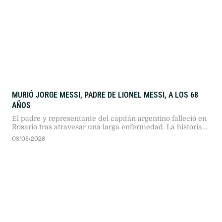
MURIÓ JORGE MESSI, PADRE DE LIONEL MESSI, A LOS 68
AÑOS
El padre y representante del capitán argentino falleció en
Rosario tras atravesar una larga enfermedad. La historia
del hombre que impulsó el sueño europeo del astro
08/08/2026
mundial.