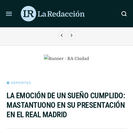
ÚLTIMAS NOTICIAS
EL FÚTBOL DESPIDE A JORGE MESSI: LA LPF, NEWELL’S
F
Y LA CONMEBOL EXPRESARON SUS CONDOLENCIAS
DEPORTES
LA EMOCIÓN DE UN SUEÑO CUMPLIDO:
MASTANTUONO EN SU PRESENTACIÓN
EN EL REAL MADRID