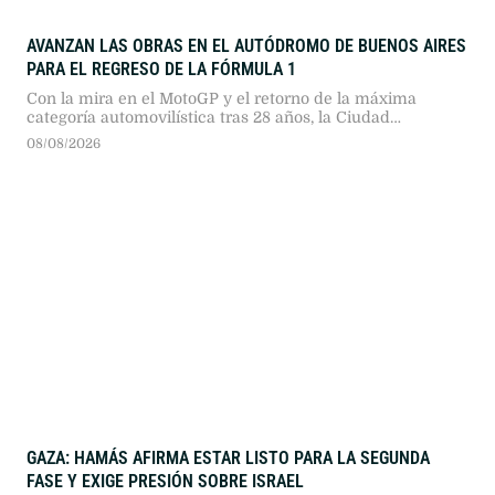
AVANZAN LAS OBRAS EN EL AUTÓDROMO DE BUENOS AIRES
PARA EL REGRESO DE LA FÓRMULA 1
Con la mira en el MotoGP y el retorno de la máxima
categoría automovilística tras 28 años, la Ciudad
reformula el trazado del circuito Gálvez para recibir a 150
08/08/2026
mil espectadores por día.
GAZA: HAMÁS AFIRMA ESTAR LISTO PARA LA SEGUNDA
FASE Y EXIGE PRESIÓN SOBRE ISRAEL