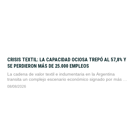
CRISIS TEXTIL: LA CAPACIDAD OCIOSA TREPÓ AL 57,8% Y
SE PERDIERON MÁS DE 25.000 EMPLEOS
La cadena de valor textil e indumentaria en la Argentina
transita un complejo escenario económico signado por más de
dos años consecutivos de caída en su actividad. Según el
08/08/2026
reporte de coyuntura publicado por la Fundación Protejer, el
sector presenta descensos profundos en todos sus eslabones,
en un marco general donde "la industria manufacturera
registró …