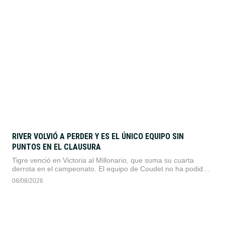
RIVER VOLVIÓ A PERDER Y ES EL ÚNICO EQUIPO SIN
PUNTOS EN EL CLAUSURA
Tigre venció en Victoria al Millonario, que suma su cuarta
derrota en el campeonato. El equipo de Coudet no ha podido
marcar goles desde que comenzó el torneo.
08/08/2026