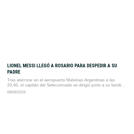
LIONEL MESSI LLEGÓ A ROSARIO PARA DESPEDIR A SU
PADRE
Tras aterrizar en el aeropuerto Malvinas Argentinas a las
20,40, el capitán del Seleccionado se dirigió junto a su familia
hasta el lugar donde están los restos de su padre.
08/08/2026