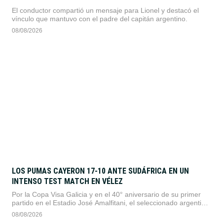
El conductor compartió un mensaje para Lionel y destacó el
vínculo que mantuvo con el padre del capitán argentino.
08/08/2026
LOS PUMAS CAYERON 17-10 ANTE SUDÁFRICA EN UN
INTENSO TEST MATCH EN VÉLEZ
Por la Copa Visa Galicia y en el 40° aniversario de su primer
partido en el Estadio José Amalfitani, el seleccionado argentino
dio pelea ante los bicampeones del mundo en un duelo
08/08/2026
sumamente físico.