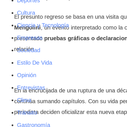
Deportes
Cultura
El presunto regreso se basa en una visita q
Ciencia y Tecnología
Mengolini
, un evento interpretado como la 
Empresas
presentado
pruebas gráficas o declaracio
relación.
Sociedad
Estilo De Vida
Opinión
Entrevistas
En la encrucijada de una ruptura de una déca
Clima
continúa sumando capítulos. Con su vida pers
periodista deciden oficializar esta nueva eta
Tránsito
Gastronomía