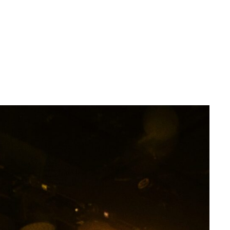
la electrónica rusa y la cultura popular
4 municipios del Gran Buenos Aires. El