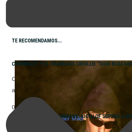
TE RECOMENDAMOS...
CHEBROLET Y EL HARDBASS CRIOLLO: “SIGO BUSCAN
Chebrolet repasa el surgimiento de “Renault 12
argentina. Un recorrido por sus alter egos, 
07/08/2026
ENCUESTA EN EL CONURBANO: KICILLOF SUPERÓ A MIL
Un relevamiento de CB Global Data analizó la 