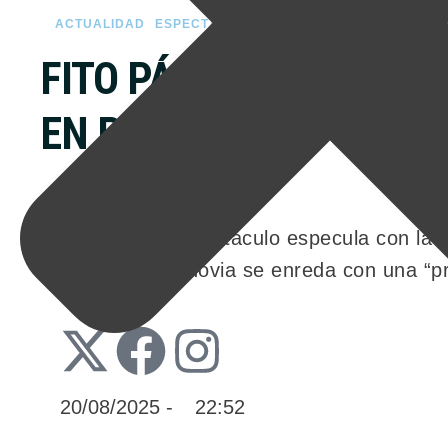
ACTUALIDAD
ESPECTÁCULOS
FITO PÁEZ Y JULIA M
EN PUERTA
El mundo del espectáculo especula con la v
músico y su ex novia se enreda con una “pr
20/08/2025
 - 
22:52