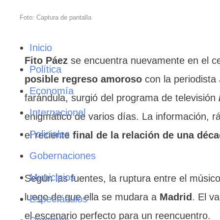
Foto: Captura de pantalla
Inicio
Fito Páez
se encuentra nuevamente en el cen
Política
posible regreso amoroso
con la periodista
Economía
farándula, surgió del programa de televisión
Internacional
enigmático de varios días. La información, r
Policiales
el reciente
final de la relación de una déc
Gobernaciones
Municipios
Según las fuentes, la ruptura entre el músic
luego de que ella se mudara a
Madrid
. El v
Espectáculos
el escenario perfecto para un reencuentro.