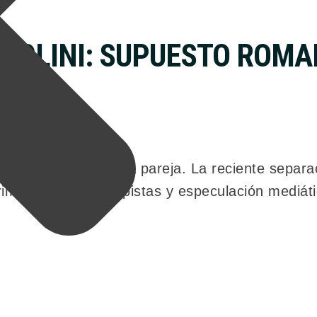
ENGOLINI: SUPUESTO ROM
uelta de una antigua pareja. La reciente separa
imicia” basada en pistas y especulación mediáti