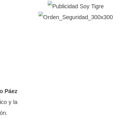
o Páez
co y la
ión.