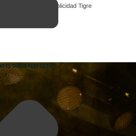
DO EL DISCO PERFECTO”
”, la explosión de su propuesta y la síntesis entre 
su dinámica independiente y su búsqueda sonora.
EI 21 A 3
imagen pública de Javier Milei y Axel Kicillof en 2