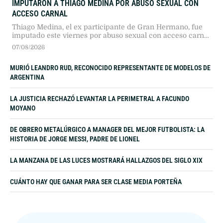
IMPUTARON A THIAGO MEDINA POR ABUSO SEXUAL CON
ACCESO CARNAL
Thiago Medina, el ex participante de Gran Hermano, fue
imputado este viernes por abuso sexual con acceso carnal
tras la denuncia de su prima Iara Agustina Ledesma. La
07/08/2026
causa tramita en el fuero juvenil de La Matanza por
hechos ocurridos hace seis años en Virrey del Pino.
MURIÓ LEANDRO RUD, RECONOCIDO REPRESENTANTE DE MODELOS DE
ARGENTINA
LA JUSTICIA RECHAZÓ LEVANTAR LA PERIMETRAL A FACUNDO
MOYANO
DE OBRERO METALÚRGICO A MANAGER DEL MEJOR FUTBOLISTA: LA
HISTORIA DE JORGE MESSI, PADRE DE LIONEL
LA MANZANA DE LAS LUCES MOSTRARÁ HALLAZGOS DEL SIGLO XIX
CUÁNTO HAY QUE GANAR PARA SER CLASE MEDIA PORTEÑA