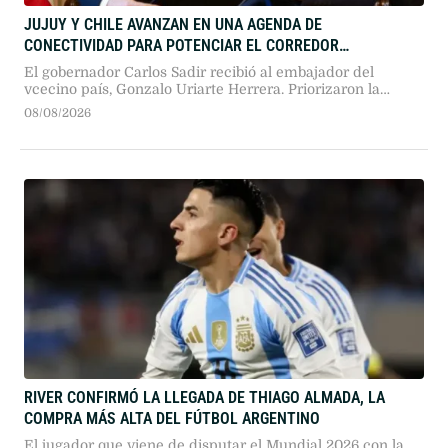
JUJUY Y CHILE AVANZAN EN UNA AGENDA DE
CONECTIVIDAD PARA POTENCIAR EL CORREDOR
BIOCEÁNICO
El gobernador Carlos Sadir recibió al embajador del
vcecino país, Gonzalo Uriarte Herrera. Priorizaron la
optimización del Paso de Jama, la conectividad digital y la
08/08/2026
propuesta de vuelos entre la provincia y el norte chileno.
RIVER CONFIRMÓ LA LLEGADA DE THIAGO ALMADA, LA
COMPRA MÁS ALTA DEL FÚTBOL ARGENTINO
El jugador que viene de disputar el Mundial 2026 con la