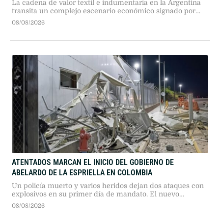
La cadena de valor textil e indumentaria en la Argentina
transita un complejo escenario económico signado por
más de dos años consecutivos de caída en su actividad.
08/08/2026
Según el reporte de coyuntura publicado por la Fundación
Protejer, el sector presenta descensos profundos en todos
sus eslabones, en un marco general donde "la industria
manufacturera registró …
ATENTADOS MARCAN EL INICIO DEL GOBIERNO DE
ABELARDO DE LA ESPRIELLA EN COLOMBIA
Un policía muerto y varios heridos dejan dos ataques con
explosivos en su primer día de mandato. El nuevo
presidente prometió mano dura contra el narcoterrorismo
08/08/2026
y el fin de los diálogos de paz.