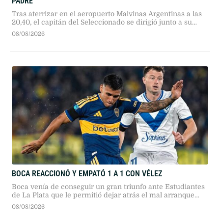
PADRE
Tras aterrizar en el aeropuerto Malvinas Argentinas a las
20,40, el capitán del Seleccionado se dirigió junto a su
familia hasta el lugar donde están los restos de su padre.
08/08/2026
BOCA REACCIONÓ Y EMPATÓ 1 A 1 CON VÉLEZ
Boca venía de conseguir un gran triunfo ante Estudiantes
de La Plata que le permitió dejar atrás el mal arranque
que había tenido en este Torneo Clausura
08/08/2026