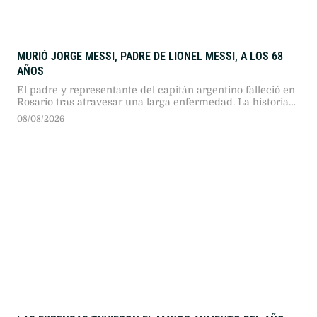
MURIÓ JORGE MESSI, PADRE DE LIONEL MESSI, A LOS 68
AÑOS
El padre y representante del capitán argentino falleció en
Rosario tras atravesar una larga enfermedad. La historia
del hombre que impulsó el sueño europeo del astro
08/08/2026
mundial.