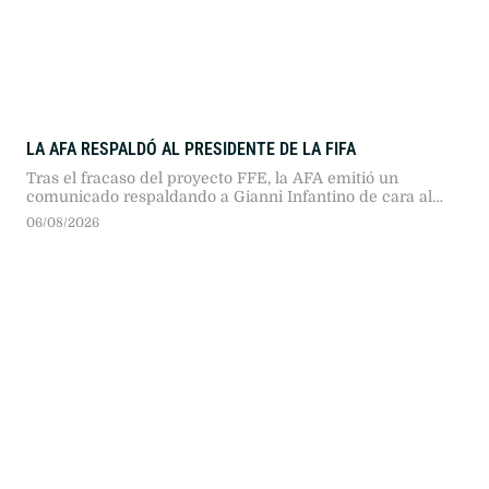
LA AFA RESPALDÓ AL PRESIDENTE DE LA FIFA
Tras el fracaso del proyecto FFE, la AFA emitió un
comunicado respaldando a Gianni Infantino de cara al
Congreso FIFA 2027 en Marruecos, destacando su
06/08/2026
gobernanza y diferenciándose del rechazo europeo.