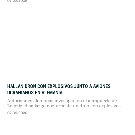
07/08/2026
Diego Rulli analiza cámaras de seguridad.
HALLAN DRON CON EXPLOSIVOS JUNTO A AVIONES
UCRANIANOS EN ALEMANIA
Autoridades alemanas investigan en el aeropuerto de
Leipzig el hallazgo nocturno de un dron con explosivos
cerca de aeronaves ucranianas, un presunto sabotaje que
07/08/2026
reavivó el debate sobre el transporte de munición militar
en suelo europeo.