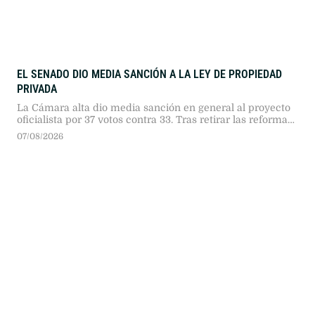
EL SENADO DIO MEDIA SANCIÓN A LA LEY DE PROPIEDAD
PRIVADA
La Cámara alta dio media sanción en general al proyecto
oficialista por 37 votos contra 33. Tras retirar las reformas
de Manejo del Fuego y Tierras, la sesión registró duros
07/08/2026
cruces entre senadores.