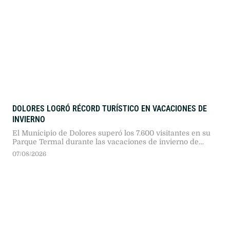
DOLORES LOGRÓ RÉCORD TURÍSTICO EN VACACIONES DE
INVIERNO
El Municipio de Dolores superó los 7.600 visitantes en su
Parque Termal durante las vacaciones de invierno de
2026. La cifra representó un incremento del 29 por ciento
07/08/2026
frente al año anterior, en un contexto provincial signado
por caídas superiores al 20 por ciento en el sector.