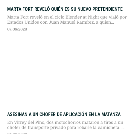
MARTA FORT REVELÓ QUIÉN ES SU NUEVO PRETENDIENTE
Marta Fort reveló en el ciclo Blender at Night que viajó por
Estados Unidos con Juan Manuel Ramírez, a quien
conoció tras la viralización del concurso para conseguir
07/08/2026
pareja lanzado meses atrás en la plataforma.
ASESINAN A UN CHOFER DE APLICACIÓN EN LA MATANZA
En Virrey del Pino, dos motochorros mataron a tiros a un
chofer de transporte privado para robarle la camioneta. La
pasajera logró resguardarse durante el ataque y el fiscal