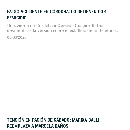
FALSO ACCIDENTE EN CÓRDOBA: LO DETIENEN POR
FEMICIDIO
Detuvieron en Córdoba a Gerardo Gasparutti tras
desmentirse la versión sobre el estallido de un teléfono
móvil en su automóvil. La fiscalía lo imputó por el
06/08/2026
femicidio de su esposa, María Lucila Pagani.
TENSIÓN EN PASIÓN DE SÁBADO: MARIXA BALLI
REEMPLAZA A MARCELA BAÑOS