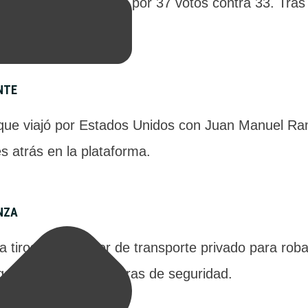
l proyecto oficialista por 37 votos contra 33. Tras
 senadores.
NTE
 que viajó por Estados Unidos con Juan Manuel Ramí
 atrás en la plataforma.
NZA
 tiros a un chofer de transporte privado para roba
ego Rulli analiza cámaras de seguridad.