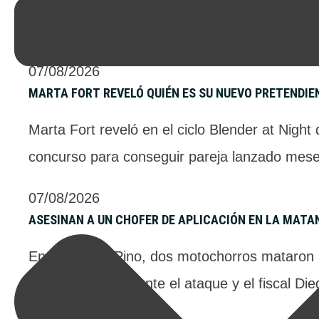
La Cámara alta dio media sanción en general a
Tierras, la sesión registró duros cruces entre
07/08/2026
MARTA FORT REVELÓ QUIÉN ES SU NUEVO PRETENDIE
Marta Fort reveló en el ciclo Blender at Night
concurso para conseguir pareja lanzado meses
07/08/2026
ASESINAN A UN CHOFER DE APLICACIÓN EN LA MATA
En Virrey del Pino, dos motochorros mataron a
resguardarse durante el ataque y el fiscal Di