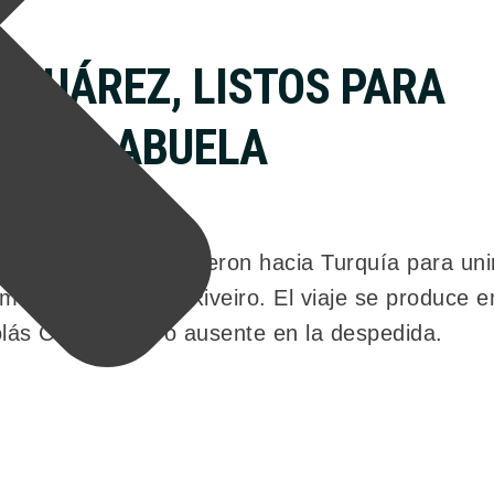
A SUÁREZ, LISTOS PARA
ON SU ABUELA
lia y Amancio, partieron hacia Turquía para uni
aterna, Marcela Riveiro. El viaje se produce 
olás Cabré estuvo ausente en la despedida.