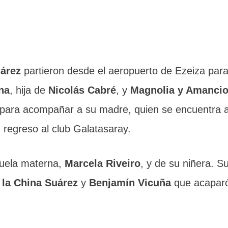
uárez
partieron desde el aeropuerto de Ezeiza par
na
, hija de
Nicolás Cabré
, y
Magnolia y Amanci
 para acompañar a su madre, quien se encuentra al
u regreso al club Galatasaray.
buela materna,
Marcela Riveiro
, y de su niñera. S
e
la China Suárez
y
Benjamín Vicuña
que acaparó