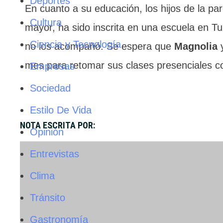
Deportes
En cuanto a su educación, los hijos de la pa
Cultura
mayor, ha sido inscrita en una escuela en T
Ciencia y Tecnología
no los acompañó. Se espera que
Magnolia
mes para retomar sus clases presenciales c
Empresas
Sociedad
Estilo De Vida
NOTA ESCRITA POR:
Opinión
Entrevistas
Clima
Tránsito
Gastronomía