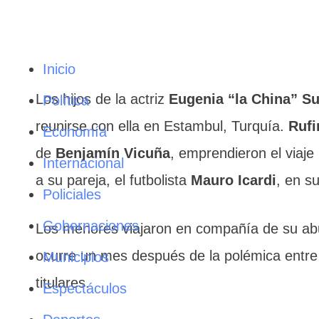
Inicio
Los hijos de la actriz
Eugenia “la China” S
Política
reunirse con ella en Estambul, Turquía.
Rufi
Economía
de
Benjamín Vicuña
, emprendieron el viaje
Internacional
a su pareja, el futbolista
Mauro Icardi
, en s
Policiales
Gobernaciones
Los menores viajaron en compañía de su a
ocurre un mes después de la polémica entr
Municipios
titulares.
Espectáculos