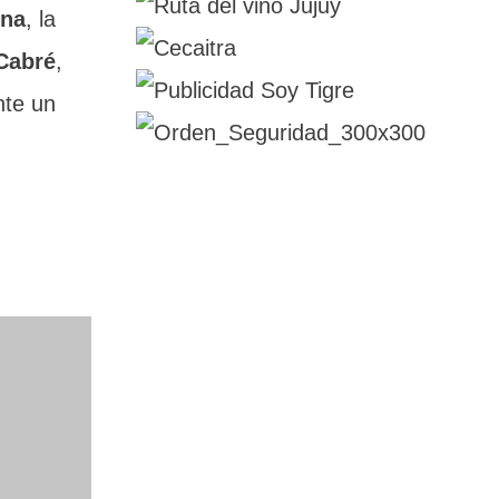
ina
, la
Cabré
,
nte un