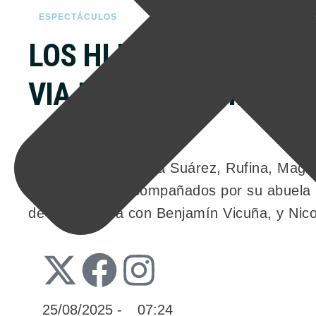
ESPECTÁCULOS
LOS HIJOS DE LA CHIN
VIAJAR A ESTAMBUL C
Los hijos de la China Suárez, Rufina, Magno
madre. Viajan acompañados por su abuela m
de la polémica con Benjamín Vicuña, y Nic
25/08/2025
 - 
07:24