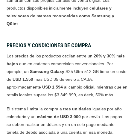
sumarán con sus propios canales de venta digital. Los
productos disponibles inicialmente incluyen
celulares y
televisores de marcas reconocidas como Samsung y
Qüint
.
PRECIOS Y CONDICIONES DE COMPRA
Los precios de los productos oscilan entre un
20% y 30% más
bajos
que en cadenas comerciales convencionales. Por
ejemplo, un
Samsung Galaxy
S25 Ultra 512 GB tiene un costo
de
USD 1.559
más USD 35 de envío a CABA,
aproximadamente
USD 1,594
al cambio oficial, mientras que en
retails locales supera los $3.349.999, es decir, 50% más
El sistema
limita
la compra a
tres unidades
iguales por año
calendario y un
máximo de USD 3.000
por envío. Los pagos
se deben realizar en dólares y en un solo pago mediante
tarjeta de débito asociada a una cuenta en esa moneda.