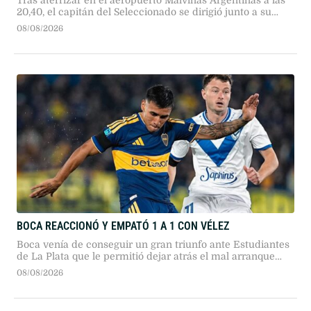
20,40, el capitán del Seleccionado se dirigió junto a su
familia hasta el lugar donde están los restos de su padre.
08/08/2026
BOCA REACCIONÓ Y EMPATÓ 1 A 1 CON VÉLEZ
Boca venía de conseguir un gran triunfo ante Estudiantes
de La Plata que le permitió dejar atrás el mal arranque
que había tenido en este Torneo Clausura
08/08/2026