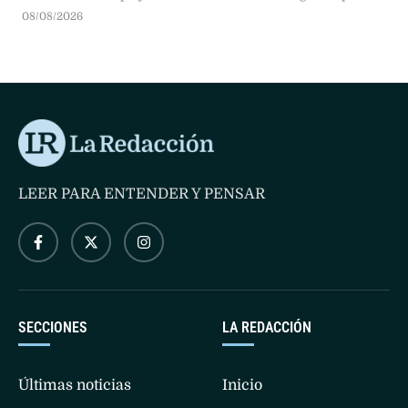
más de dos años consecutivos de caída en su actividad.
08/08/2026
Según el reporte de coyuntura publicado por la Fundación
Protejer, el sector presenta descensos profundos en todos
sus eslabones, en un marco general donde "la industria
manufacturera registró …
LEER PARA ENTENDER Y PENSAR
SECCIONES
LA REDACCIÓN
Últimas noticias
Inicio