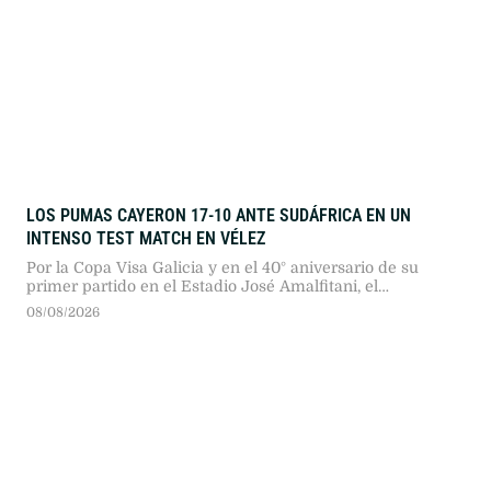
LOS PUMAS CAYERON 17-10 ANTE SUDÁFRICA EN UN
INTENSO TEST MATCH EN VÉLEZ
Por la Copa Visa Galicia y en el 40° aniversario de su
primer partido en el Estadio José Amalfitani, el
seleccionado argentino dio pelea ante los bicampeones
08/08/2026
del mundo en un duelo sumamente físico.