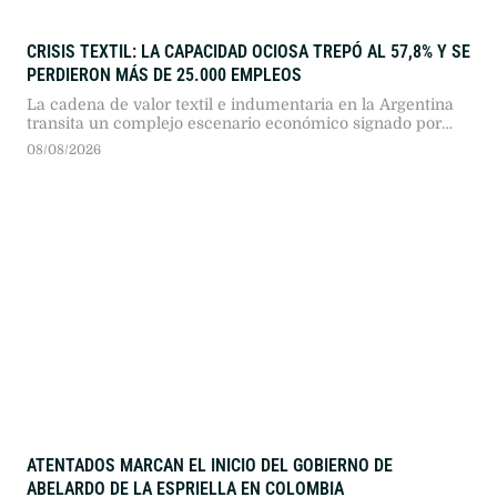
CRISIS TEXTIL: LA CAPACIDAD OCIOSA TREPÓ AL 57,8% Y SE
PERDIERON MÁS DE 25.000 EMPLEOS
La cadena de valor textil e indumentaria en la Argentina
transita un complejo escenario económico signado por
más de dos años consecutivos de caída en su actividad.
08/08/2026
Según el reporte de coyuntura publicado por la Fundación
Protejer, el sector presenta descensos profundos en todos
sus eslabones, en un marco general donde "la industria
manufacturera registró …
ATENTADOS MARCAN EL INICIO DEL GOBIERNO DE
ABELARDO DE LA ESPRIELLA EN COLOMBIA