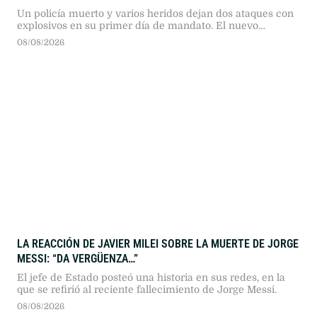
Un policía muerto y varios heridos dejan dos ataques con
explosivos en su primer día de mandato. El nuevo
presidente prometió mano dura contra el narcoterrorismo
08/08/2026
y el fin de los diálogos de paz.
LA REACCIÓN DE JAVIER MILEI SOBRE LA MUERTE DE JORGE
MESSI: “DA VERGÜENZA…”
El jefe de Estado posteó una historia en sus redes, en la
que se refirió al reciente fallecimiento de Jorge Messi.
08/08/2026