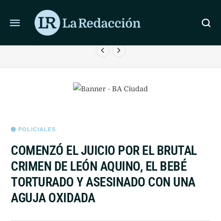
ÚLTIMAS NOTICIAS
RIVER VOLVIÓ A PERDER Y ES EL ÚNICO EQUIPO SIN
L
PUNTOS EN EL CLAUSURA
POLICIALES
COMENZÓ EL JUICIO POR EL BRUTAL
CRIMEN DE LEÓN AQUINO, EL BEBÉ
TORTURADO Y ASESINADO CON UNA
AGUJA OXIDADA