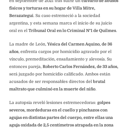
en septiembre de 2021 tras sufrir un
calvario de abusos
físicos y torturas en su hogar de Villa Mitre,
Berazategui
. Su caso estremeció a la sociedad
argentina, y esta semana marca el inicio de su juicio
oral en el
Tribunal Oral en lo Criminal N°1 de Quilmes
.
La madre de León,
Yésica del Carmen Aquino, de 36
años
, enfrenta cargos por homicidio agravado por el
vínculo, premeditación, ensañamiento y alevosía. Su
entonces pareja,
Roberto Carlos Fernández, de 33 años,
será juzgado por homicidio calificado. Ambos están
acusados de ser responsables directos del
brutal
maltrato que culminó en la muerte del niño
.
La autopsia reveló lesiones estremecedoras:
golpes
severos, mordeduras en el cuello y pinchazos con
agujas en distintas partes del cuerpo, entre ellas una
aguja oxidada de 2,5 centímetros atrapada en la zona