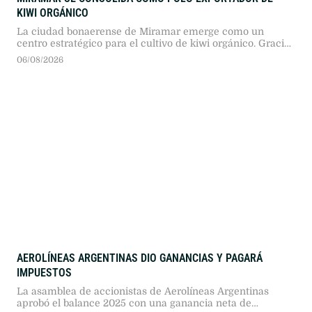
KIWI ORGÁNICO
La ciudad bonaerense de Miramar emerge como un
centro estratégico para el cultivo de kiwi orgánico. Gracias
a condiciones climáticas similares a las de Nueva Zelanda
06/08/2026
y certificaciones de calidad internacional, productores
locales exportan a Europa y Estados Unidos.
AEROLÍNEAS ARGENTINAS DIO GANANCIAS Y PAGARÁ
IMPUESTOS
La asamblea de accionistas de Aerolíneas Argentinas
aprobó el balance 2025 con una ganancia neta de