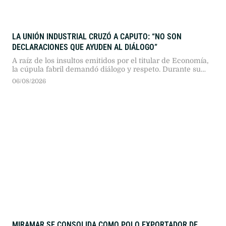
LA UNIÓN INDUSTRIAL CRUZÓ A CAPUTO: “NO SON
DECLARACIONES QUE AYUDEN AL DIÁLOGO”
A raíz de los insultos emitidos por el titular de Economía,
la cúpula fabril demandó diálogo y respeto. Durante su
pronunciamiento, los industriales solicitaron reformas
06/08/2026
impositivas para ganar competitividad y mostraron
profunda inquietud por el vínculo con Brasil.
MIRAMAR SE CONSOLIDA COMO POLO EXPORTADOR DE