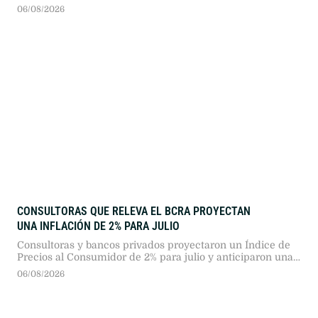
al tiempo que Argentina declaró organización terrorista al
06/08/2026
grupo narco ecuatoriano Chone Killers.
CONSULTORAS QUE RELEVA EL BCRA PROYECTAN
UNA INFLACIÓN DE 2% PARA JULIO
Consultoras y bancos privados proyectaron un Índice de
Precios al Consumidor de 2% para julio y anticiparon una
baja sostenida a partir de agosto, con un dólar estimado
06/08/2026
en $1.652 para fin de año.