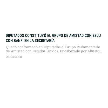
DIPUTADOS CONSTITUYÓ EL GRUPO DE AMISTAD CON EEUU
CON BANFI EN LA SECRETARÍA
Quedó conformado en Diputados el Grupo Parlamentario
de Amistad con Estados Unidos. Encabezado por Alberto
Benegas Lynch y con Karina Banfi en la secretaría, el
06/08/2026
espacio busca estrechar lazos legislativos y consolidar
políticas de Estado bilaterales.