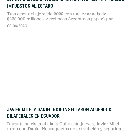
IMPUESTOS AL ESTADO
Tras cerrar el ejercicio 2025 con una ganancia de
$238.000 millones, Aerolíneas Argentinas pagará por
primera vez el impuesto a las ganancias al Estado,
06/08/2026
consolidando su segundo año consecutivo de superávit
operativo sin requerir subsidios públicos.
JAVIER MILEI Y DANIEL NOBOA SELLARON ACUERDOS
BILATERALES EN ECUADOR
Durante su visita oficial a Quito este jueves, Javier Milei
firmó con Daniel Noboa pactos de extradición y seguridad,