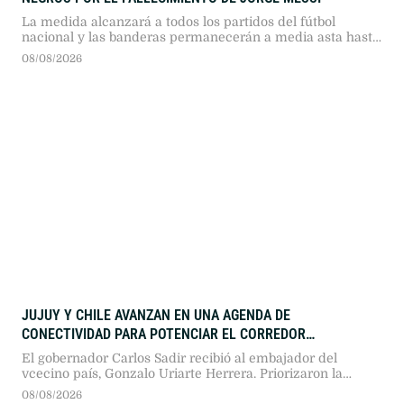
La medida alcanzará a todos los partidos del fútbol
nacional y las banderas permanecerán a media asta hasta
el viernes 14 de agosto.
08/08/2026
JUJUY Y CHILE AVANZAN EN UNA AGENDA DE
CONECTIVIDAD PARA POTENCIAR EL CORREDOR
BIOCEÁNICO
El gobernador Carlos Sadir recibió al embajador del
vcecino país, Gonzalo Uriarte Herrera. Priorizaron la
optimización del Paso de Jama, la conectividad digital y la
08/08/2026
propuesta de vuelos entre la provincia y el norte chileno.