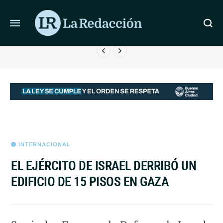
ÚLTIMAS NOTICIAS
LA CARTA DE “CHIQUI” TAPIA PARA DESPEDIR A JORGE
L
MESSI: “HICISTE TODO BIEN”
INTERNACIONAL
EL EJÉRCITO DE ISRAEL DERRIBÓ UN
EDIFICIO DE 15 PISOS EN GAZA