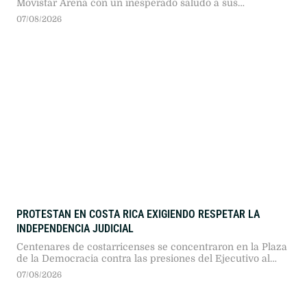
Movistar Arena con un inesperado saludo a sus
seguidores en plena avenida Juan B. Justo. El hecho
07/08/2026
marcó el cierre de una semana atravesada por debates en
redes sociales.
PROTESTAN EN COSTA RICA EXIGIENDO RESPETAR LA
INDEPENDENCIA JUDICIAL
Centenares de costarricenses se concentraron en la Plaza
de la Democracia contra las presiones del Ejecutivo al
Poder Judicial. Autoridades, políticos y ciudadanos
07/08/2026
exigieron respetar la división de poderes frente al avance
autoritario.