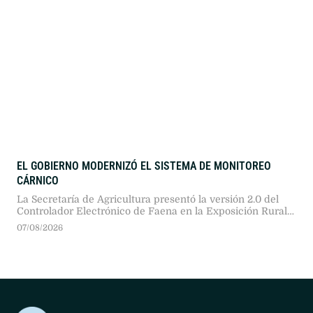
EL GOBIERNO MODERNIZÓ EL SISTEMA DE MONITOREO
CÁRNICO
La Secretaría de Agricultura presentó la versión 2.0 del
Controlador Electrónico de Faena en la Exposición Rural
2026. Tras una prueba piloto en doce plantas, proyectan
07/08/2026
extender las cajas negras a 480 establecimientos
frigoríficos del país.