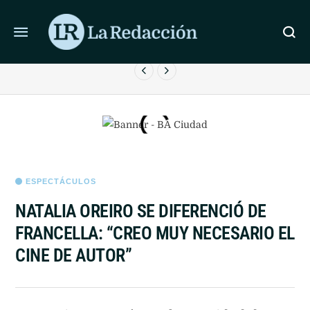
ÚLTIMAS NOTICIAS
LA JUSTICIA RECHAZÓ LEVANTAR LA PERIMETRAL A
E
FACUNDO MOYANO
ESPECTÁCULOS
NATALIA OREIRO SE DIFERENCIÓ DE
FRANCELLA: “CREO MUY NECESARIO EL
CINE DE AUTOR”