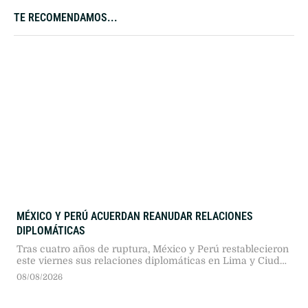
TE RECOMENDAMOS...
MÉXICO Y PERÚ ACUERDAN REANUDAR RELACIONES
DIPLOMÁTICAS
Tras cuatro años de ruptura, México y Perú restablecieron
este viernes sus relaciones diplomáticas en Lima y Ciudad
de México, luego de que el nuevo gobierno peruano
08/08/2026
otorgara un salvoconducto a la exfuncionaria Betssy
Chávez.