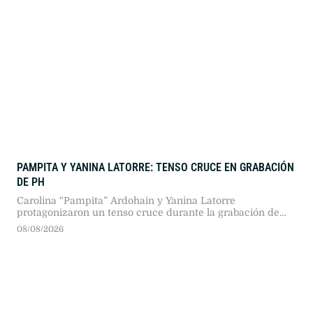
PAMPITA Y YANINA LATORRE: TENSO CRUCE EN GRABACIÓN
DE PH
Carolina “Pampita” Ardohain y Yanina Latorre
protagonizaron un tenso cruce durante la grabación de
PH, Podemos Hablar. Discrepancias sobre el trabajo
08/08/2026
periodístico y los cobros de entrevistas encendieron el
debate previo al reestreno del ciclo en Telefe.