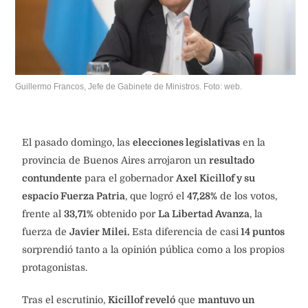
Guillermo Francos, Jefe de Gabinete de Ministros. Foto: web.
El pasado domingo, las
elecciones legislativas
en la
provincia de Buenos Aires arrojaron un
resultado
contundente
para el gobernador
Axel Kicillof y su
espacio Fuerza Patria
, que logró el
47,28%
de los votos,
frente al
33,71%
obtenido por
La Libertad Avanza
, la
fuerza de
Javier Milei.
Esta diferencia de casi
14 puntos
sorprendió tanto a la opinión pública como a los propios
protagonistas.
Tras el escrutinio,
Kicillof reveló
que
mantuvo un