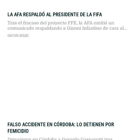
LA AFA RESPALDÓ AL PRESIDENTE DE LA FIFA
Tras el fracaso del proyecto FFE, la AFA emitió un
comunicado respaldando a Gianni Infantino de cara al
Congreso FIFA 2027 en Marruecos, destacando su
06/08/2026
gobernanza y diferenciándose del rechazo europeo.
FALSO ACCIDENTE EN CÓRDOBA: LO DETIENEN POR
FEMICIDIO
Detuvieron en Córdoba a Gerardo Gasparutti tras