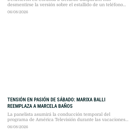
desmentirse la versión sobre el estallido de un teléfono
móvil en su automóvil. La fiscalía lo imputó por el
06/08/2026
femicidio de su esposa, María Lucila Pagani.
TENSIÓN EN PASIÓN DE SÁBADO: MARIXA BALLI
REEMPLAZA A MARCELA BAÑOS
La panelista asumirá la conducción temporal del
programa de América Televisión durante las vacaciones
de la conductora titular, tras un acuerdo entre señales y
06/08/2026
en medio de una histórica rivalidad mediática.