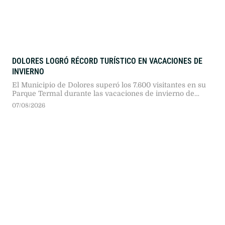
DOLORES LOGRÓ RÉCORD TURÍSTICO EN VACACIONES DE
INVIERNO
El Municipio de Dolores superó los 7.600 visitantes en su
Parque Termal durante las vacaciones de invierno de
2026. La cifra representó un incremento del 29 por ciento
07/08/2026
frente al año anterior, en un contexto provincial signado
por caídas superiores al 20 por ciento en el sector.