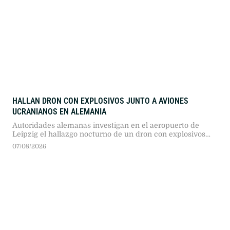
HALLAN DRON CON EXPLOSIVOS JUNTO A AVIONES
UCRANIANOS EN ALEMANIA
Autoridades alemanas investigan en el aeropuerto de
Leipzig el hallazgo nocturno de un dron con explosivos
cerca de aeronaves ucranianas, un presunto sabotaje que
07/08/2026
reavivó el debate sobre el transporte de munición militar
en suelo europeo.