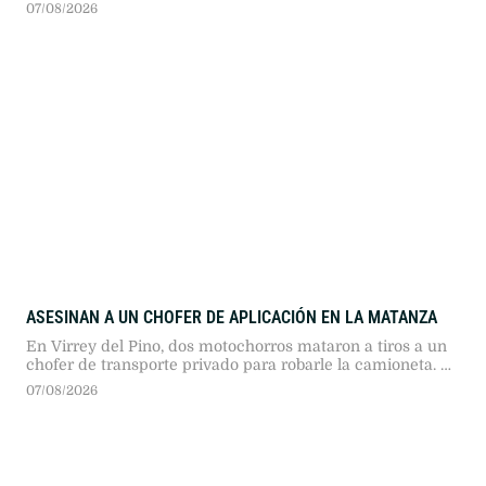
conoció tras la viralización del concurso para conseguir
07/08/2026
pareja lanzado meses atrás en la plataforma.
ASESINAN A UN CHOFER DE APLICACIÓN EN LA MATANZA
En Virrey del Pino, dos motochorros mataron a tiros a un
chofer de transporte privado para robarle la camioneta. La
pasajera logró resguardarse durante el ataque y el fiscal
07/08/2026
Diego Rulli analiza cámaras de seguridad.