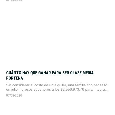
descalificaciones apuntaron al modelo proteccionista anterior y
no a empresarios.
CUÁNTO HAY QUE GANAR PARA SER CLASE MEDIA
PORTEÑA
Sin considerar el costo de un alquiler, una familia tipo necesitó
en julio ingresos superiores a los $2.558.973,78 para integrar
el sector medio en la Ciudad de Buenos Aires, según el
07/08/2026
IDECBA.