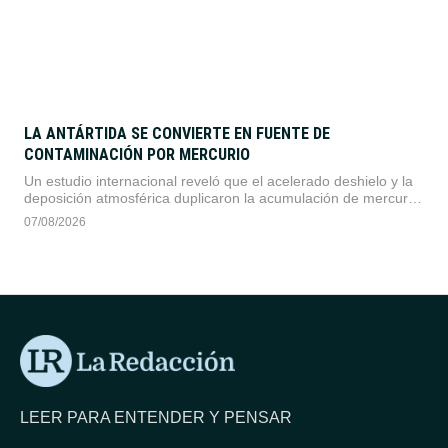
LA ANTÁRTIDA SE CONVIERTE EN FUENTE DE
CONTAMINACIÓN POR MERCURIO
Un estudio internacional reveló que el acelerado deshielo y la
deposición atmosférica duplicaron la acumulación de mercurio
en la Península Antártica. El fenómeno transforma la criosfera
07/08/2026
polar de un reservorio histórico a una fuente activa de
contaminación.
LEER PARA ENTENDER Y PENSAR