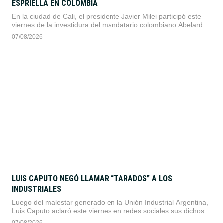
ESPRIELLA EN COLOMBIA
En la ciudad de Cali, el presidente Javier Milei participó este
viernes de la investidura del mandatario colombiano Abelardo
De La Espriella, con el objetivo de consolidar un bloque
07/08/2026
regional enfocado en la libertad económica y la seguridad.
LUIS CAPUTO NEGÓ LLAMAR “TARADOS” A LOS
INDUSTRIALES
Luego del malestar generado en la Unión Industrial Argentina,
Luis Caputo aclaró este viernes en redes sociales sus dichos
sobre el sector. El ministro de Economía afirmó que sus
07/08/2026