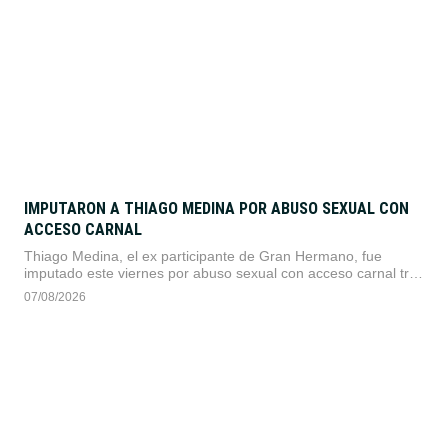
IMPUTARON A THIAGO MEDINA POR ABUSO SEXUAL CON
ACCESO CARNAL
Thiago Medina, el ex participante de Gran Hermano, fue
imputado este viernes por abuso sexual con acceso carnal tras
la denuncia de su prima Iara Agustina Ledesma. La causa
07/08/2026
tramita en el fuero juvenil de La Matanza por hechos ocurridos
hace seis años en Virrey del Pino.