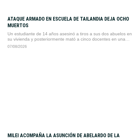
ATAQUE ARMADO EN ESCUELA DE TAILANDIA DEJA OCHO
MUERTOS
Un estudiante de 14 años asesinó a tiros a sus dos abuelos en
su vivienda y posteriormente mató a cinco docentes en una
escuela secundaria antes de quitarse la vida.
07/08/2026
MILEI ACOMPAÑA LA ASUNCIÓN DE ABELARDO DE LA