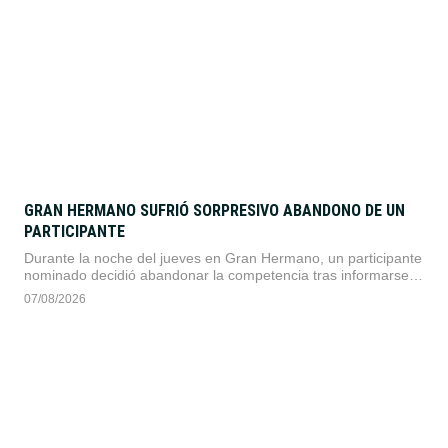
GRAN HERMANO SUFRIÓ SORPRESIVO ABANDONO DE UN
PARTICIPANTE
Durante la noche del jueves en Gran Hermano, un participante
nominado decidió abandonar la competencia tras informarse
sobre la internación de urgencia de su madre por un problema
07/08/2026
cardíaco.