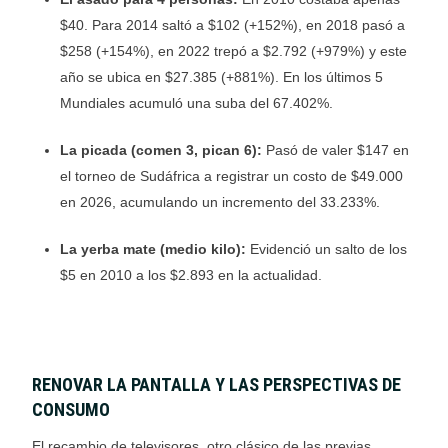
$40
.
Para 2014 saltó a $102 (+152%), en 2018 pasó a
$258 (+154%), en 2022 trepó a $2.792 (+979%) y este
año se ubica en $27.385 (+881%)
.
En los últimos 5
Mundiales acumuló una suba del 67.402%
.
La picada (comen 3, pican 6):
Pasó de valer $147 en
el torneo de Sudáfrica a registrar un costo de $49.000
en 2026, acumulando un incremento del 33.233%
.
La yerba mate (medio kilo):
Evidenció un salto de los
$5 en 2010 a los $2.893 en la actualidad
.
RENOVAR LA PANTALLA Y LAS PERSPECTIVAS DE
CONSUMO
El recambio de televisores, otro clásico de las previas