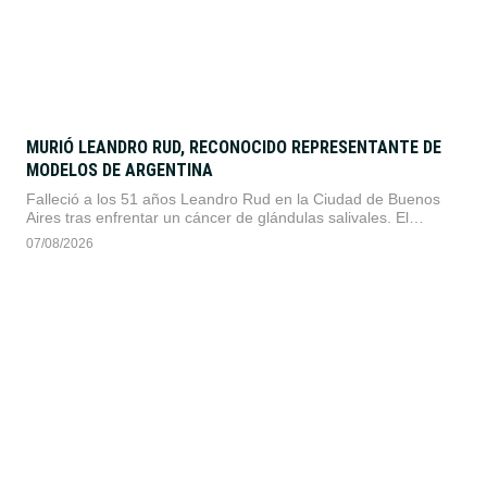
MURIÓ LEANDRO RUD, RECONOCIDO REPRESENTANTE DE
MODELOS DE ARGENTINA
Falleció a los 51 años Leandro Rud en la Ciudad de Buenos
Aires tras enfrentar un cáncer de glándulas salivales. El
exrepresentante de modelos y conductor televisivo se
07/08/2026
encontraba internado en el Sanatorio Finochietto.