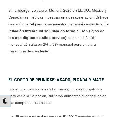
Sin embargo, de cara al Mundial 2026 en EE.
UU., México y
Canadá, las métricas muestran una desaceleración
.
Di Pace
destacó que
“el panorama muestra un cambio estructural:
la
inflación interanual se ubica en torno al 32% (lejos de
los tres dígitos de años previos),
con una inflación
mensual aún alta en 2% a 3% mensual pero en clara
trayectoria descendente”
.
EL COSTO DE REUNIRSE: ASADO, PICADA Y MATE
Los encuentros sociales y familiares, rituales obligatorios
para ver a la Selección, sufrieron aumentos superlativos en
sus componentes básicos
:
El asado para 4 personas:
En 2010 costaba apenas