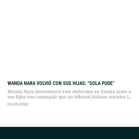
del Tribunal Constitucional tras acusaciones de inequidad
territorial.
WANDA NARA VOLVIÓ CON SUS HIJAS: “SOLA PUDE”
Wanda Nara desembarcó este miércoles en Ezeiza junto a
sus hijas tras conseguir que un tribunal italiano autorice la
tramitación de sus pasaportes, ante la falta de
05/08/2026
colaboración de su expareja.