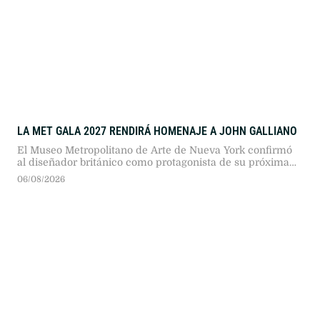
LA MET GALA 2027 RENDIRÁ HOMENAJE A JOHN GALLIANO
El Museo Metropolitano de Arte de Nueva York confirmó
al diseñador británico como protagonista de su próxima
gran exposición. La decisión reabrió el debate por sus
06/08/2026
pasadas declaraciones antisemitas.