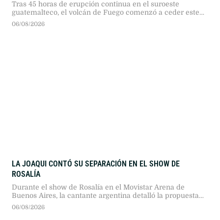
Tras 45 horas de erupción continua en el suroeste
guatemalteco, el volcán de Fuego comenzó a ceder este
miércoles, mientras autoridades mantienen evacuaciones
06/08/2026
y alertas preventivas ante la amenaza de lahares por
lluvias.
LA JOAQUI CONTÓ SU SEPARACIÓN EN EL SHOW DE
ROSALÍA
Durante el show de Rosalía en el Movistar Arena de
Buenos Aires, la cantante argentina detalló la propuesta
de separación que recibió de Luck Ra en medio de un
06/08/2026
viaje de pareja.