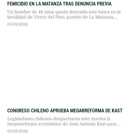
FEMICIDIO EN LA MATANZA TRAS DENUNCIA PREVIA
Un hombre de 48 años quedó detenido este lunes en la
localidad de Virrey del Pino, partido de La Matanza,
acusado de asesinar a su expareja de 42 años, quien lo
05/08/2026
había denunciado por violencia de género.
CONGRESO CHILENO APRUEBA MEGARREFORMA DE KAST
Legisladores chilenos despacharon este martes la
megarreforma económica de José Antonio Kast para
impulsar el crecimiento, aunque su promulgación
05/08/2026
definitiva quedará sujeta a vetos del Ejecutivo y revisiones