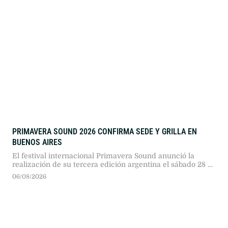
PRIMAVERA SOUND 2026 CONFIRMA SEDE Y GRILLA EN
BUENOS AIRES
El festival internacional Primavera Sound anunció la
realización de su tercera edición argentina el sábado 28 y
domingo 29 de noviembre de 2026 en el Club Ciudad de
06/08/2026
Buenos Aires. Gorillaz y The Strokes encabezarán el
encuentro musical en Núñez.