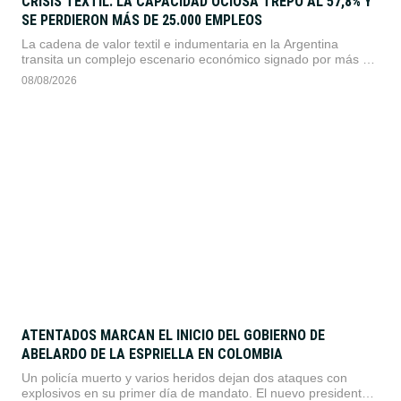
CRISIS TEXTIL: LA CAPACIDAD OCIOSA TREPÓ AL 57,8% Y
SE PERDIERON MÁS DE 25.000 EMPLEOS
La cadena de valor textil e indumentaria en la Argentina
transita un complejo escenario económico signado por más de
dos años consecutivos de caída en su actividad. Según el
08/08/2026
reporte de coyuntura publicado por la Fundación Protejer, el
sector presenta descensos profundos en todos sus eslabones,
en un marco general donde "la industria manufacturera
registró …
ATENTADOS MARCAN EL INICIO DEL GOBIERNO DE
ABELARDO DE LA ESPRIELLA EN COLOMBIA
Un policía muerto y varios heridos dejan dos ataques con
explosivos en su primer día de mandato. El nuevo presidente