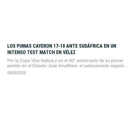
LOS PUMAS CAYERON 17-10 ANTE SUDÁFRICA EN UN
INTENSO TEST MATCH EN VÉLEZ
Por la Copa Visa Galicia y en el 40° aniversario de su primer
partido en el Estadio José Amalfitani, el seleccionado argentino
dio pelea ante los bicampeones del mundo en un duelo
08/08/2026
sumamente físico.