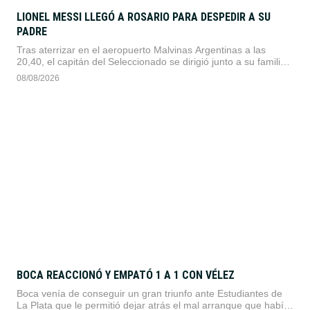
LIONEL MESSI LLEGÓ A ROSARIO PARA DESPEDIR A SU
PADRE
Tras aterrizar en el aeropuerto Malvinas Argentinas a las
20,40, el capitán del Seleccionado se dirigió junto a su familia
hasta el lugar donde están los restos de su padre.
08/08/2026
BOCA REACCIONÓ Y EMPATÓ 1 A 1 CON VÉLEZ
Boca venía de conseguir un gran triunfo ante Estudiantes de
La Plata que le permitió dejar atrás el mal arranque que había