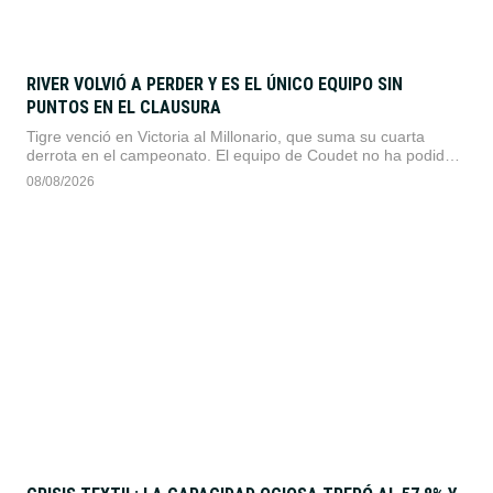
RIVER VOLVIÓ A PERDER Y ES EL ÚNICO EQUIPO SIN
PUNTOS EN EL CLAUSURA
Tigre venció en Victoria al Millonario, que suma su cuarta
derrota en el campeonato. El equipo de Coudet no ha podido
marcar goles desde que comenzó el torneo.
08/08/2026