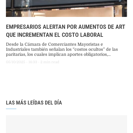
EMPRESARIOS ALERTAN POR AUMENTOS DE ART
QUE INCREMENTAN EL COSTO LABORAL
Desde la Cámara de Comerciantes Mayoristas e
Industriales también señalan los “costos ocultos” de las
paritarias, los cuales implican aportes obligatorios,
solidarios y contribuciones adicionales que los empleadores
05/10/2025
 - 
16:33
 - 
2
 min read
deben afrontar, más allá de los aumentos salariales.
LAS MÁS LEÍDAS DEL DÍA