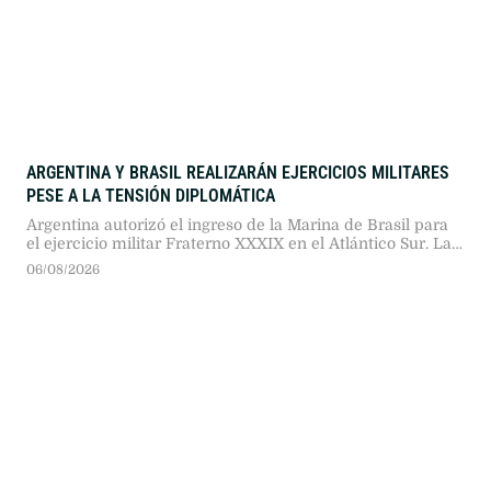
ARGENTINA Y BRASIL REALIZARÁN EJERCICIOS MILITARES
PESE A LA TENSIÓN DIPLOMÁTICA
Argentina autorizó el ingreso de la Marina de Brasil para
el ejercicio militar Fraterno XXXIX en el Atlántico Sur. Las
maniobras navales conjuntas se llevarán a cabo en medio
06/08/2026
de fuertes tensiones diplomáticas y el retiro del
embajador brasileño.