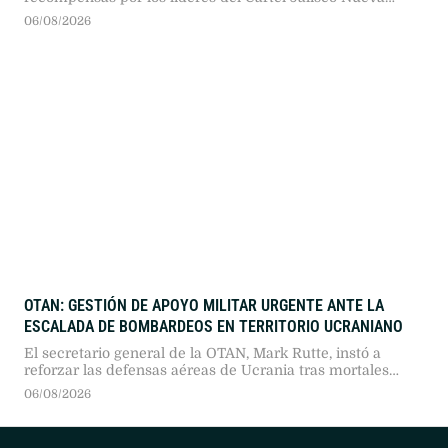
Generación, con 25 millones por Juan Carlos Valencia. La
06/08/2026
ofensiva incluye sanciones financieras, revocación de
visados e investigaciones por corrupción institucional.
OTAN: GESTIÓN DE APOYO MILITAR URGENTE ANTE LA
ESCALADA DE BOMBARDEOS EN TERRITORIO UCRANIANO
El secretario general de la OTAN, Mark Rutte, instó a
reforzar las defensas aéreas de Ucrania tras mortales
ataques rusos contra Kiev. Mientras la capital exige
06/08/2026
interceptores urgently, Estados Unidos negocia la
producción conjunta de componentes para sistemas
Patriot.