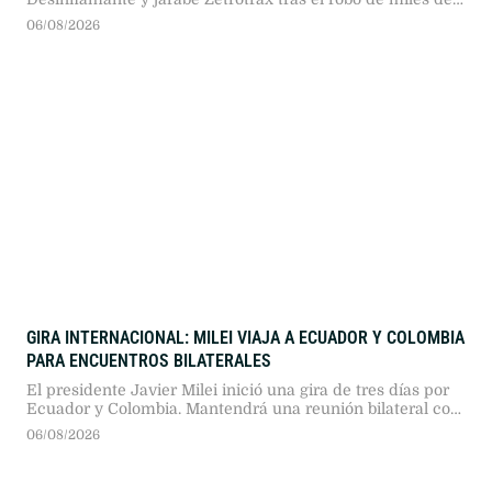
unidades en una planta de Haedo. La medida busca evitar
06/08/2026
riesgos sanitarios al ignorarse la conservación de los
medicamentos robados.
GIRA INTERNACIONAL: MILEI VIAJA A ECUADOR Y COLOMBIA
PARA ENCUENTROS BILATERALES
El presidente Javier Milei inició una gira de tres días por
Ecuador y Colombia. Mantendrá una reunión bilateral con
Daniel Noboa en Quito y asistirá en Santiago de Cali a la
06/08/2026
toma de posesión del nuevo mandatario colombiano,
Abelardo de la Espriella.