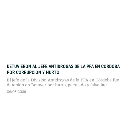
DETUVIERON AL JEFE ANTIDROGAS DE LA PFA EN CÓRDOBA
POR CORRUPCIÓN Y HURTO
El jefe de la División Antidrogas de la PFA en Córdoba fue
detenido en Bouwer por hurto, peculado y falsedad
ideológica. La justicia lo investiga por apropiarse de
06/08/2026
perros, dinero de allanamientos y usar recursos oficiales
para viajes personales.