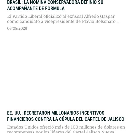
BRASIL: LA NÓMINA CONSERVADORA DEFINIÓ SU
ACOMPAÑANTE DE FÓRMULA
El Partido Liberal oficializó al exfiscal Alfredo Gaspar
como candidato a vicepresidente de Flávio Bolsonaro.
Tras fracasar los intentos por sumar una figura femenina
06/08/2026
o tejer alianzas externas, la derecha apuesta a un binomio
propio enfocado en seguridad y anticorrupción.
EE. UU.: DECRETARON MILLONARIOS INCENTIVOS
FINANCIEROS CONTRA LA CÚPULA DEL CARTEL DE JALISCO
Estados Unidos ofreció más de 100 millones de dólares en
recompensas por los líderes del Cartel Jalisco Nueva