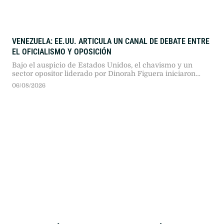
VENEZUELA: EE.UU. ARTICULA UN CANAL DE DEBATE ENTRE
EL OFICIALISMO Y OPOSICIÓN
Bajo el auspicio de Estados Unidos, el chavismo y un
sector opositor liderado por Dinorah Figuera iniciaron
negociaciones para la transición en Venezuela. El proceso,
06/08/2026
que excluye a María Corina Machado, busca ordenar el
sistema electoral antes de convocar comicios.