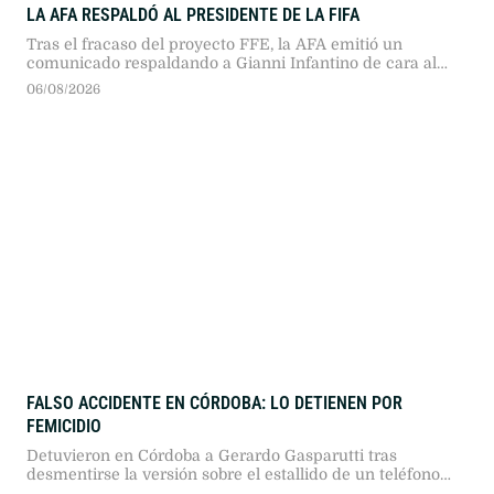
LA AFA RESPALDÓ AL PRESIDENTE DE LA FIFA
Tras el fracaso del proyecto FFE, la AFA emitió un
comunicado respaldando a Gianni Infantino de cara al
Congreso FIFA 2027 en Marruecos, destacando su
06/08/2026
gobernanza y diferenciándose del rechazo europeo.
FALSO ACCIDENTE EN CÓRDOBA: LO DETIENEN POR
FEMICIDIO
Detuvieron en Córdoba a Gerardo Gasparutti tras
desmentirse la versión sobre el estallido de un teléfono
móvil en su automóvil. La fiscalía lo imputó por el