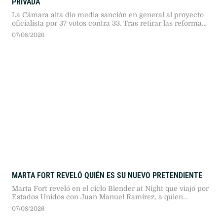
PRIVADA
La Cámara alta dio media sanción en general al proyecto
oficialista por 37 votos contra 33. Tras retirar las reformas
de Manejo del Fuego y Tierras, la sesión registró duros
07/08/2026
cruces entre senadores.
MARTA FORT REVELÓ QUIÉN ES SU NUEVO PRETENDIENTE
Marta Fort reveló en el ciclo Blender at Night que viajó por
Estados Unidos con Juan Manuel Ramírez, a quien
conoció tras la viralización del concurso para conseguir
07/08/2026
pareja lanzado meses atrás en la plataforma.