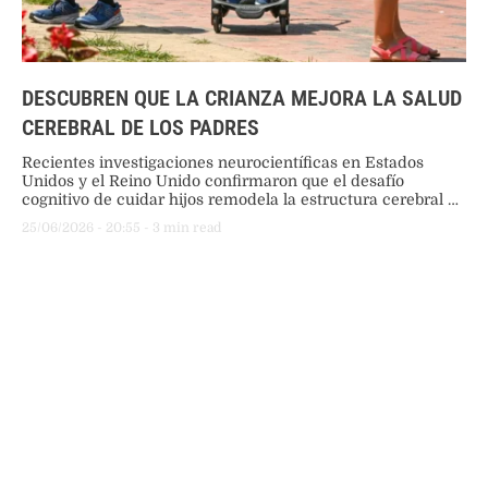
DESCUBREN QUE LA CRIANZA MEJORA LA SALUD
CEREBRAL DE LOS PADRES
Recientes investigaciones neurocientíficas en Estados
Unidos y el Reino Unido confirmaron que el desafío
cognitivo de cuidar hijos remodela la estructura cerebral de
los progenitores, un cambio permanente que protege sus
25/06/2026
 - 
20:55
 - 
3
 min read
mentes contra el deterioro propio de la vejez.