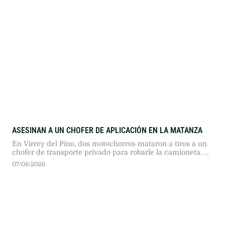
ASESINAN A UN CHOFER DE APLICACIÓN EN LA MATANZA
En Virrey del Pino, dos motochorros mataron a tiros a un
chofer de transporte privado para robarle la camioneta. La
pasajera logró resguardarse durante el ataque y el fiscal
07/08/2026
Diego Rulli analiza cámaras de seguridad.