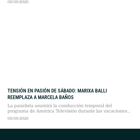
06/08/2026
femicidio de su esposa, María Lucila Pagani.
TENSIÓN EN PASIÓN DE SÁBADO: MARIXA BALLI
REEMPLAZA A MARCELA BAÑOS
La panelista asumirá la conducción temporal del
programa de América Televisión durante las vacaciones
de la conductora titular, tras un acuerdo entre señales y
06/08/2026
en medio de una histórica rivalidad mediática.