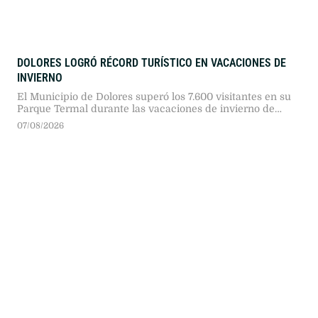
DOLORES LOGRÓ RÉCORD TURÍSTICO EN VACACIONES DE
INVIERNO
El Municipio de Dolores superó los 7.600 visitantes en su
Parque Termal durante las vacaciones de invierno de
2026. La cifra representó un incremento del 29 por ciento
07/08/2026
frente al año anterior, en un contexto provincial signado
por caídas superiores al 20 por ciento en el sector.