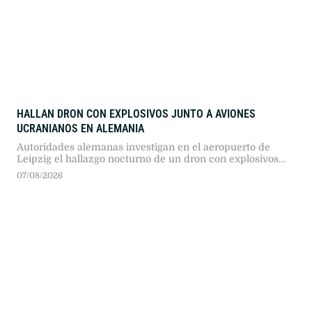
HALLAN DRON CON EXPLOSIVOS JUNTO A AVIONES
UCRANIANOS EN ALEMANIA
Autoridades alemanas investigan en el aeropuerto de
Leipzig el hallazgo nocturno de un dron con explosivos
cerca de aeronaves ucranianas, un presunto sabotaje que
07/08/2026
reavivó el debate sobre el transporte de munición militar
en suelo europeo.