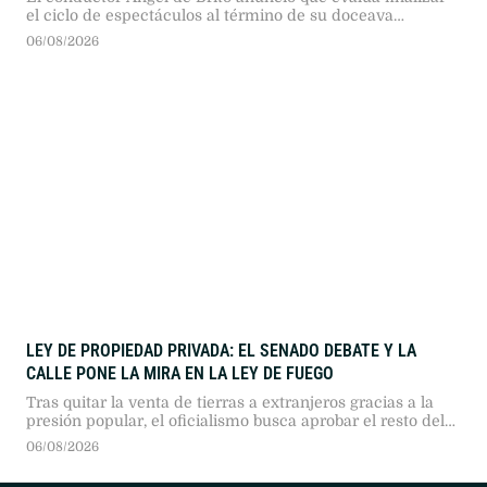
el ciclo de espectáculos al término de su doceava
temporada al aire. El periodista señaló su intención de
06/08/2026
buscar nuevos proyectos profesionales tras años de éxito
televisivo.
LEY DE PROPIEDAD PRIVADA: EL SENADO DEBATE Y LA
CALLE PONE LA MIRA EN LA LEY DE FUEGO
Tras quitar la venta de tierras a extranjeros gracias a la
presión popular, el oficialismo busca aprobar el resto del
dictamen. Organizaciones sociales advierten sobre el
06/08/2026
impacto ambiental de eliminar las restricciones a terrenos
incendiados.