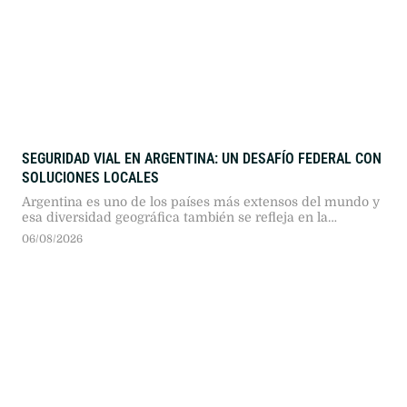
SEGURIDAD VIAL EN ARGENTINA: UN DESAFÍO FEDERAL CON
SOLUCIONES LOCALES
Argentina es uno de los países más extensos del mundo y
esa diversidad geográfica también se refleja en la
seguridad vial. No son los mismos desafíos los que
06/08/2026
enfrenta una gran ciudad, una ruta patagónica, un camino
de montaña o un corredor productivo del interior. Sin
embargo, muchas veces se habla de la siniestralidad vial …