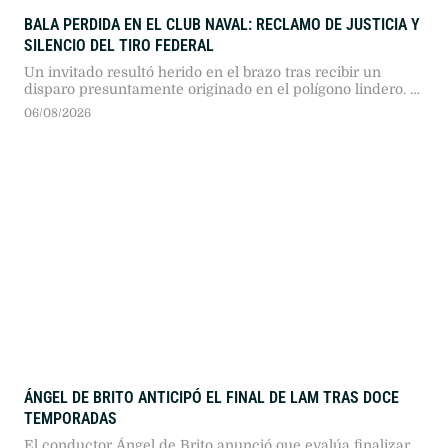
BALA PERDIDA EN EL CLUB NAVAL: RECLAMO DE JUSTICIA Y
SILENCIO DEL TIRO FEDERAL
Un invitado resultó herido en el brazo tras recibir un
disparo presuntamente originado en el polígono lindero. A
pesar de la carta documento enviada y de la causa
06/08/2026
judicial en curso, la institución vecina aún no brindó
explicaciones sobre la falla en sus sistemas de seguridad.
ÁNGEL DE BRITO ANTICIPÓ EL FINAL DE LAM TRAS DOCE
TEMPORADAS
El conductor Ángel de Brito anunció que evalúa finalizar