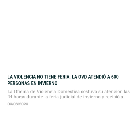
LA VIOLENCIA NO TIENE FERIA: LA OVD ATENDIÓ A 600
PERSONAS EN INVIERNO
La Oficina de Violencia Doméstica sostuvo su atención las
24 horas durante la feria judicial de invierno y recibió a
600 personas, un 8% más que el año pasado. El 97% de las
06/08/2026
situaciones evaluadas incluyó violencia psicológica, y el
81% de los exámenes médicos halló lesiones físicas.