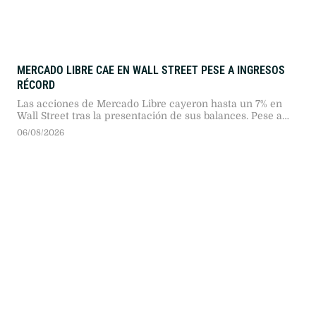
MERCADO LIBRE CAE EN WALL STREET PESE A INGRESOS
RÉCORD
Las acciones de Mercado Libre cayeron hasta un 7% en
Wall Street tras la presentación de sus balances. Pese a
superar por primera vez los 10.000 millones de dólares en
06/08/2026
ingresos, la compresión de márgenes operativos impactó
en los inversores.