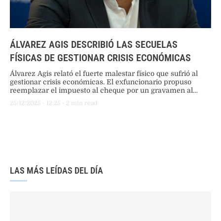
ÁLVAREZ AGIS DESCRIBIÓ LAS SECUELAS
FÍSICAS DE GESTIONAR CRISIS ECONÓMICAS
Álvarez Agis relató el fuerte malestar físico que sufrió al
gestionar crisis económicas. El exfuncionario propuso
reemplazar el impuesto al cheque por un gravamen al
efectivo para combatir la informalidad, iniciativa que Javier
25/12/2025
 - 
12:25
 - 
2
 min read
Milei tildó de robo al consumo.
LAS MÁS LEÍDAS DEL DÍA