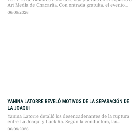
Art Media de Chacarita. Con entrada gratuita, el evento
reúne a más de 330 sellos independientes, invitados
06/08/2026
internacionales, charlas de autores y actividades
profesionales durante cuatro jornadas.
YANINA LATORRE REVELÓ MOTIVOS DE LA SEPARACIÓN DE
LA JOAQUI
Yanina Latorre detalló los desencadenantes de la ruptura
entre La Joaqui y Luck Ra. Según la conductora, las
distintas expectativas de vida y proyectos personales
06/08/2026
provocaron el quiebre de la relación durante un viaje
conjunto a Madrid.