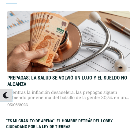
PREPAGAS: LA SALUD SE VOLVIÓ UN LUJO Y EL SUELDO NO
ALCANZA
Mientras la inflación desacelera, las prepagas siguen
subiendo por encima del bolsillo de la gente: 30,5% en un
año. Omint y Galeno lideran las subas más agresivas mes
05/08/2026
a mes. En paralelo, cinco obras sociales fueron declaradas
en crisis. La salud, en Argentina, ya es un privilegio con
cuota mensual.
“ES MI GRANITO DE ARENA”: EL HOMBRE DETRÁS DEL LOBBY
CIUDADANO POR LA LEY DE TIERRAS