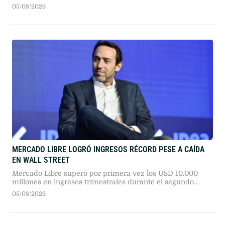
proyecto oficialista para reformar la Carta Orgánica de la
05/08/2026
entidad. La iniciativa busca prohibir el financiamiento al
Tesoro y erradicar la inflación.
MERCADO LIBRE LOGRÓ INGRESOS RÉCORD PESE A CAÍDA
EN WALL STREET
Mercado Libre superó por primera vez los USD 10.000
millones en ingresos trimestrales durante el segundo
trimestre de 2026, impulsado por el negocio financiero y
05/08/2026
logístico, aunque la presión sobre los márgenes operativos
provocó bajas en sus acciones.