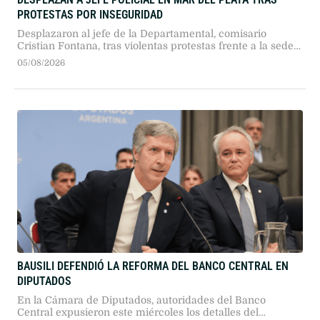
PROTESTAS POR INSEGURIDAD
Desplazaron al jefe de la Departamental, comisario
Cristian Fontana, tras violentas protestas frente a la sede
policial. El ministro Javier Alonso designó a Marta Moya
05/08/2026
en su reemplazo luego de tres asesinatos ocurridos el fin
de semana.
BAUSILI DEFENDIÓ LA REFORMA DEL BANCO CENTRAL EN
DIPUTADOS
En la Cámara de Diputados, autoridades del Banco
Central expusieron este miércoles los detalles del