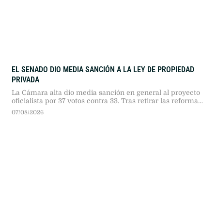
EL SENADO DIO MEDIA SANCIÓN A LA LEY DE PROPIEDAD
PRIVADA
La Cámara alta dio media sanción en general al proyecto
oficialista por 37 votos contra 33. Tras retirar las reformas
de Manejo del Fuego y Tierras, la sesión registró duros
07/08/2026
cruces entre senadores.