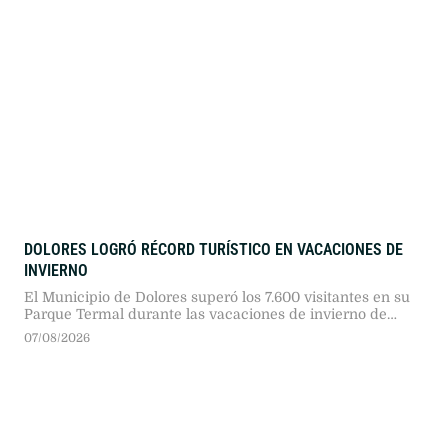
DOLORES LOGRÓ RÉCORD TURÍSTICO EN VACACIONES DE
INVIERNO
El Municipio de Dolores superó los 7.600 visitantes en su
Parque Termal durante las vacaciones de invierno de
2026. La cifra representó un incremento del 29 por ciento
07/08/2026
frente al año anterior, en un contexto provincial signado
por caídas superiores al 20 por ciento en el sector.