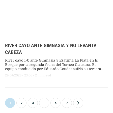
RIVER CAYÓ ANTE GIMNASIA Y NO LEVANTA
CABEZA
River cayó 1-0 ante Gimnasia y Esgrima La Plata en El
Bosque por la segunda fecha del Torneo Clausura. El
equipo conducido por Eduardo Coudet sufrió su tercera
derrota al hilo tras un cabezazo de Alexis Steimbach a diez
29/07/2026
 - 
23:06
 - 
2
 min read
minutos del final.
1
2
3
…
6
7