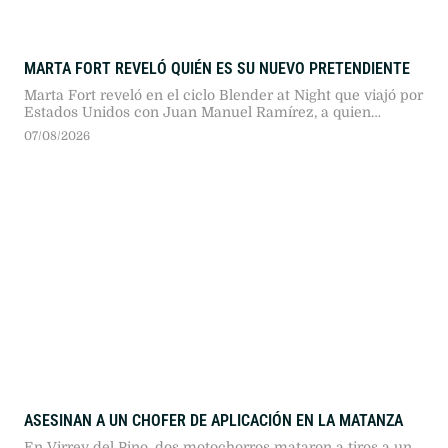
MARTA FORT REVELÓ QUIÉN ES SU NUEVO PRETENDIENTE
Marta Fort reveló en el ciclo Blender at Night que viajó por
Estados Unidos con Juan Manuel Ramírez, a quien
conoció tras la viralización del concurso para conseguir
07/08/2026
pareja lanzado meses atrás en la plataforma.
ASESINAN A UN CHOFER DE APLICACIÓN EN LA MATANZA
En Virrey del Pino, dos motochorros mataron a tiros a un