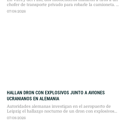
chofer de transporte privado para robarle la camioneta. La
pasajera logró resguardarse durante el ataque y el fiscal
07/08/2026
Diego Rulli analiza cámaras de seguridad.
HALLAN DRON CON EXPLOSIVOS JUNTO A AVIONES
UCRANIANOS EN ALEMANIA
Autoridades alemanas investigan en el aeropuerto de
Leipzig el hallazgo nocturno de un dron con explosivos
cerca de aeronaves ucranianas, un presunto sabotaje que
07/08/2026
reavivó el debate sobre el transporte de munición militar
en suelo europeo.