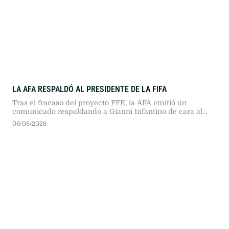
LA AFA RESPALDÓ AL PRESIDENTE DE LA FIFA
Tras el fracaso del proyecto FFE, la AFA emitió un
comunicado respaldando a Gianni Infantino de cara al
Congreso FIFA 2027 en Marruecos, destacando su
06/08/2026
gobernanza y diferenciándose del rechazo europeo.