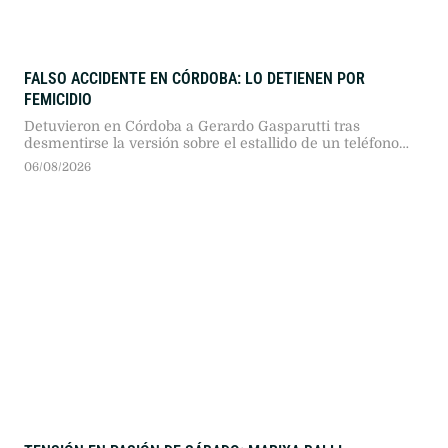
FALSO ACCIDENTE EN CÓRDOBA: LO DETIENEN POR
FEMICIDIO
Detuvieron en Córdoba a Gerardo Gasparutti tras
desmentirse la versión sobre el estallido de un teléfono
móvil en su automóvil. La fiscalía lo imputó por el
06/08/2026
femicidio de su esposa, María Lucila Pagani.