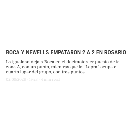
BOCA Y NEWELLS EMPATARON 2 A 2 EN ROSARIO
La igualdad deja a Boca en el decimotercer puesto de la
zona A, con un punto, mientras que la “Lepra” ocupa el
cuarto lugar del grupo, con tres puntos.
02/08/2026
 - 
19:23
 - 
4
 min read