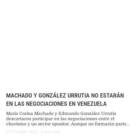
MACHADO Y GONZÁLEZ URRUTIA NO ESTARÁN
EN LAS NEGOCIACIONES EN VENEZUELA
María Corina Machado y Edmundo González Urrutia
descartaron participar en las negociaciones entre el
chavismo y un sector opositor. Aunque no formarán parte
del proceso, condicionaron su valoración a logros concretos
27/07/2026
 - 
06:11
 - 
2
 min read
como un cronograma electoral y la liberación de presos.