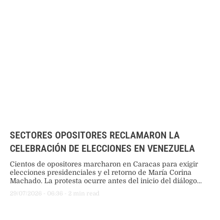
SECTORES OPOSITORES RECLAMARON LA
CELEBRACIÓN DE ELECCIONES EN VENEZUELA
Cientos de opositores marcharon en Caracas para exigir
elecciones presidenciales y el retorno de María Corina
Machado. La protesta ocurre antes del inicio del diálogo
entre el gobierno interino de Delcy Rodríguez y la oposición
29/07/2026
 - 
06:36
 - 
2
 min read
supervisado por Estados Unidos.