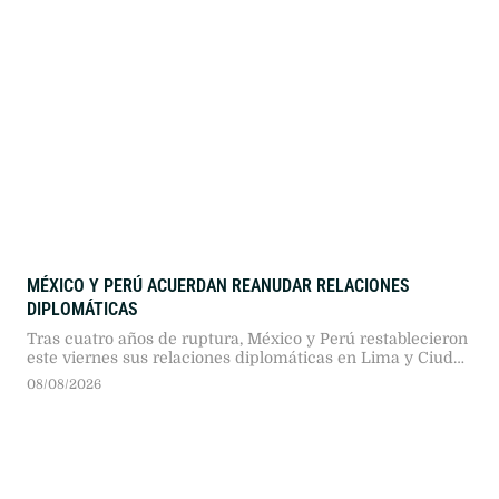
MÉXICO Y PERÚ ACUERDAN REANUDAR RELACIONES
DIPLOMÁTICAS
Tras cuatro años de ruptura, México y Perú restablecieron
este viernes sus relaciones diplomáticas en Lima y Ciudad
de México, luego de que el nuevo gobierno peruano
08/08/2026
otorgara un salvoconducto a la exfuncionaria Betssy
Chávez.