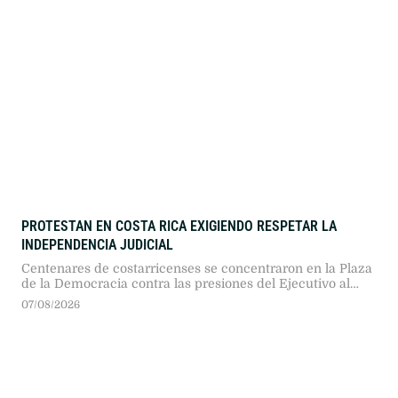
PROTESTAN EN COSTA RICA EXIGIENDO RESPETAR LA
INDEPENDENCIA JUDICIAL
Centenares de costarricenses se concentraron en la Plaza
de la Democracia contra las presiones del Ejecutivo al
Poder Judicial. Autoridades, políticos y ciudadanos
07/08/2026
exigieron respetar la división de poderes frente al avance
autoritario.