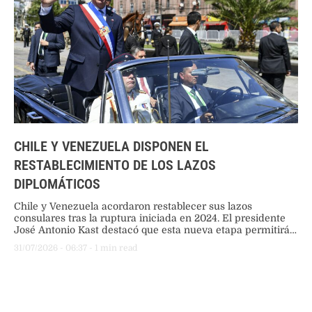
CHILE Y VENEZUELA DISPONEN EL
RESTABLECIMIENTO DE LOS LAZOS
DIPLOMÁTICOS
Chile y Venezuela acordaron restablecer sus lazos
consulares tras la ruptura iniciada en 2024. El presidente
José Antonio Kast destacó que esta nueva etapa permitirá
abordar temas clave como la regulación migratoria, la
31/07/2026
 - 
06:37
 - 
1
 min read
seguridad regional y el desarrollo económico bilateral.