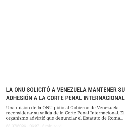
LA ONU SOLICITÓ A VENEZUELA MANTENER SU
ADHESIÓN A LA CORTE PENAL INTERNACIONAL
Una misión de la ONU pidió al Gobierno de Venezuela
reconsiderar su salida de la Corte Penal Internacional. El
organismo advirtió que denunciar el Estatuto de Roma
busca eludir la rendición de cuentas y profundiza la
28/07/2026
 - 
06:27
 - 
2
 min read
impunidad en el país.