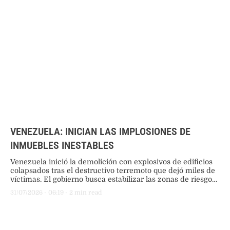
VENEZUELA: INICIAN LAS IMPLOSIONES DE
INMUEBLES INESTABLES
Venezuela inició la demolición con explosivos de edificios
colapsados tras el destructivo terremoto que dejó miles de
víctimas. El gobierno busca estabilizar las zonas de riesgo
en La Guaira para retomar de forma segura la búsqueda
31/07/2026
 - 
06:19
 - 
2
 min read
entre los escombros.