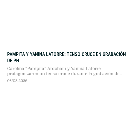
PAMPITA Y YANINA LATORRE: TENSO CRUCE EN GRABACIÓN
DE PH
Carolina “Pampita” Ardohain y Yanina Latorre
protagonizaron un tenso cruce durante la grabación de
PH, Podemos Hablar. Discrepancias sobre el trabajo
08/08/2026
periodístico y los cobros de entrevistas encendieron el
debate previo al reestreno del ciclo en Telefe.