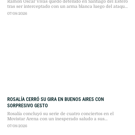
Ramón Oscar Vivas quedó detenido en Santiago del Estero
tras ser interceptado con un arma blanca luego del ataque
contra la expareja de su novia.
07/08/2026
ROSALÍA CERRÓ SU GIRA EN BUENOS AIRES CON
SORPRESIVO GESTO
Rosalía concluyó su serie de cuatro conciertos en el
Movistar Arena con un inesperado saludo a sus
seguidores en plena avenida Juan B. Justo. El hecho
07/08/2026
marcó el cierre de una semana atravesada por debates en
redes sociales.