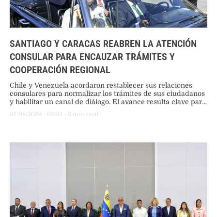
SANTIAGO Y CARACAS REABREN LA ATENCIÓN
CONSULAR PARA ENCAUZAR TRÁMITES Y
COOPERACIÓN REGIONAL
Chile y Venezuela acordaron restablecer sus relaciones
consulares para normalizar los trámites de sus ciudadanos
y habilitar un canal de diálogo. El avance resulta clave para
que la administración chilena pueda coordinar la
07/08/2026
 - 
07:03
 - 
2
 min read
repatriación de migrantes en situación irregular.