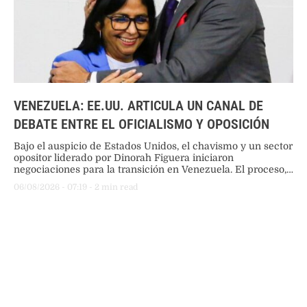
VENEZUELA: EE.UU. ARTICULA UN CANAL DE
DEBATE ENTRE EL OFICIALISMO Y OPOSICIÓN
Bajo el auspicio de Estados Unidos, el chavismo y un sector
opositor liderado por Dinorah Figuera iniciaron
negociaciones para la transición en Venezuela. El proceso,
que excluye a María Corina Machado, busca ordenar el
06/08/2026
 - 
07:19
 - 
2
 min read
sistema electoral antes de convocar comicios.