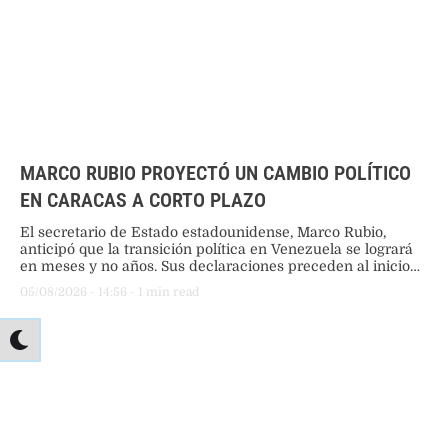
MARCO RUBIO PROYECTÓ UN CAMBIO POLÍTICO
EN CARACAS A CORTO PLAZO
El secretario de Estado estadounidense, Marco Rubio,
anticipó que la transición política en Venezuela se logrará
en meses y no años. Sus declaraciones preceden al inicio
de negociaciones entre el gobierno interino de Delcy
05/08/2026
 - 
14:56
 - 
1
 min read
Rodríguez y la oposición en Caracas.