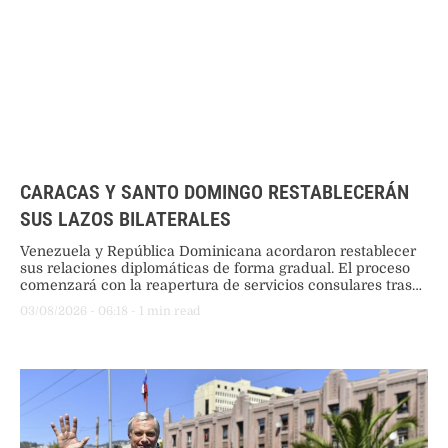
CARACAS Y SANTO DOMINGO RESTABLECERÁN
SUS LAZOS BILATERALES
Venezuela y República Dominicana acordaron restablecer
sus relaciones diplomáticas de forma gradual. El proceso
comenzará con la reapertura de servicios consulares tras
dos años de ruptura motivada por discrepancias políticas,
03/08/2026
 - 
06:18
 - 
1
 min read
buscando reconstruir los vínculos institucionales mediante
el diálogo.