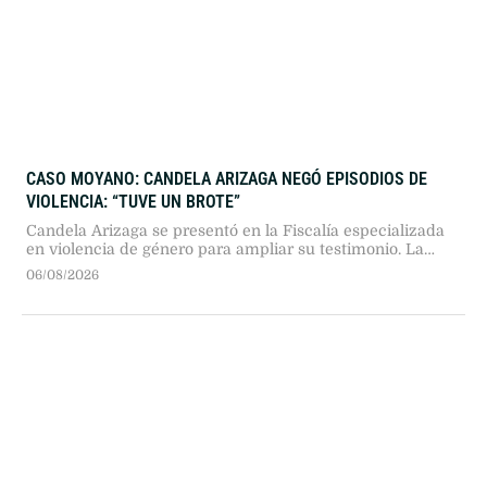
CASO MOYANO: CANDELA ARIZAGA NEGÓ EPISODIOS DE
VIOLENCIA: “TUVE UN BROTE”
Candela Arizaga se presentó en la Fiscalía especializada
en violencia de género para ampliar su testimonio. La
joven negó haber sufrido agresiones por parte de Facundo
06/08/2026
Moyano y aseguró que atravesó un brote psiquiátrico
durante la madrugada del hecho.