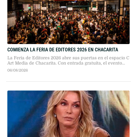
COMIENZA LA FERIA DE EDITORES 2026 EN CHACARITA
La Feria de Editores 2026 abre sus puertas en el espacio C
Art Media de Chacarita. Con entrada gratuita, el evento
reúne a más de 330 sellos independientes, invitados
06/08/2026
internacionales, charlas de autores y actividades
profesionales durante cuatro jornadas.