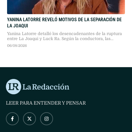
YANINA LATORRE REVELÓ MOTIVOS DE LA SEPARACIÓN DE
LA JOAQUI
Yanina Latorre detalló los desencadenantes de la ruptura
entre La Joaqui y Luck Ra. Según la conductora, las
distintas expectativas de vida y proyectos personales
06/08/2026
provocaron el quiebre de la relación durante un viaje
conjunto a Madrid.
LEER PARA ENTENDER Y PENSAR