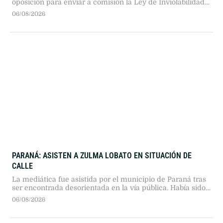
oposición para enviar a comisión la Ley de Inviolabilidad
de la Propiedad Privada. Con 38 votos a favor, La Libertad
06/08/2026
Avanza y sus aliados sostuvieron el debate en el recinto..
PARANÁ: ASISTEN A ZULMA LOBATO EN SITUACIÓN DE
CALLE
La mediática fue asistida por el municipio de Paraná tras
ser encontrada desorientada en la vía pública. Había sido
desalojada de su vivienda en Buenos Aires un mes atrás y
06/08/2026
las autoridades buscan contactar a sus allegados.