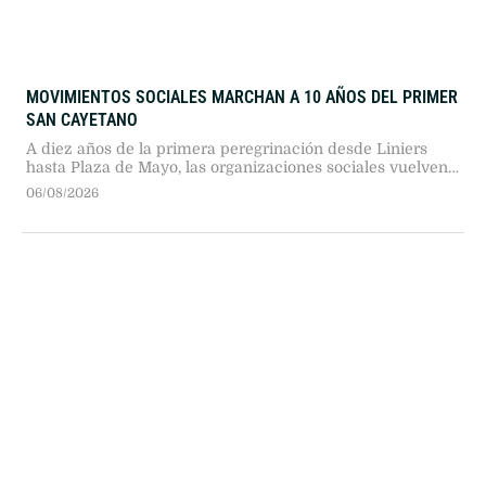
MOVIMIENTOS SOCIALES MARCHAN A 10 AÑOS DEL PRIMER
SAN CAYETANO
A diez años de la primera peregrinación desde Liniers
hasta Plaza de Mayo, las organizaciones sociales vuelven
a marchar este 7 de agosto. La UTEP, la CGT y las CTA
06/08/2026
realizarán una jornada de protesta por trabajo, alimentos y
derechos.