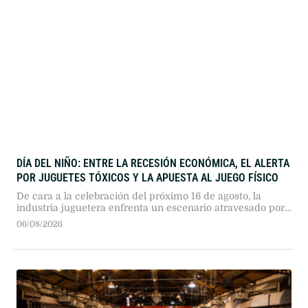
DÍA DEL NIÑO: ENTRE LA RECESIÓN ECONÓMICA, EL ALERTA
POR JUGUETES TÓXICOS Y LA APUESTA AL JUEGO FÍSICO
De cara a la celebración del próximo 16 de agosto, la
industria juguetera enfrenta un escenario atravesado por
el menor consumo y la caída sostenida de la natalidad.
06/08/2026
Operativos judiciales detectaron en Rosario productos
importados con niveles críticos de benceno, mientras el
sector confía en el financiamiento bancario y en el
impulso del cine para …