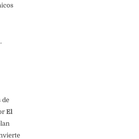
hicos
.
 de
por
El
plan
nvierte