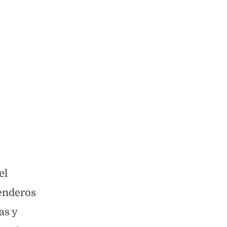
el
senderos
as y