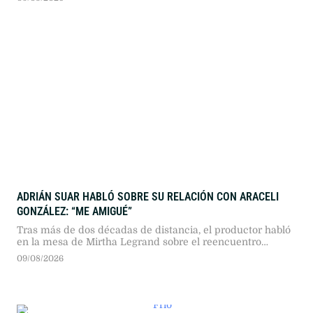
ADRIÁN SUAR HABLÓ SOBRE SU RELACIÓN CON ARACELI
GONZÁLEZ: “ME AMIGUÉ”
Tras más de dos décadas de distancia, el productor habló
en la mesa de Mirtha Legrand sobre el reencuentro
familiar y reconoció la carga emocional que atravesó su
09/08/2026
expareja.