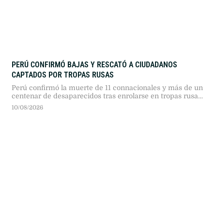
PERÚ CONFIRMÓ BAJAS Y RESCATÓ A CIUDADANOS
CAPTADOS POR TROPAS RUSAS
Perú confirmó la muerte de 11 connacionales y más de un
centenar de desaparecidos tras enrolarse en tropas rusas.
La Cancillería evacuó a varios jóvenes víctimas de
10/08/2026
reclutamiento engañoso y recordó que combatir para el
extranjero exige autorización gubernamental.