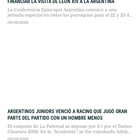
FINANCIAR LA VISITA DE LEÓN XIV A LA ARGENTINA
La Conferencia Episcopal Argentina convocó a una
jornada especial en todas las parroquias para el 22 y 23 de
agosto. El Pontífice arribará en noviembre tras 39 años sin
09/08/2026
visitas papales.
ARGENTINOS JUNIORS VENCIÓ A RACING QUE JUGÓ GRAN
PARTE DEL PARTIDO CON UN HOMBRE MENOS
El conjunto de La Paternal se impuso por 2-1 por el Torneo
Clausura 2026. En la “Academia”, se fue expulsado Adrián
“Maravilla” Martínez en el primer tiempo.
09/08/2026