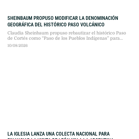
SHEINBAUM PROPUSO MODIFICAR LA DENOMINACIÓN
GEOGRÁFICA DEL HISTÓRICO PASO VOLCÁNICO
Claudia Sheinbaum propuso rebautizar el histórico Paso
de Cortés como “Paso de los Pueblos Indígenas” para
visibilizar a las comunidades originarias. La iniciativa
10/08/2026
refuerza la revisión historiográfica del pasado colonial
impulsada por el Gobierno de México.
LA IGLESIA LANZA UNA COLECTA NACIONAL PARA