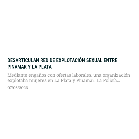
DESARTICULAN RED DE EXPLOTACIÓN SEXUAL ENTRE
PINAMAR Y LA PLATA
Mediante engaños con ofertas laborales, una organización
explotaba mujeres en La Plata y Pinamar. La Policía
aprehendió a cuatro personas, incautó efectivo y
07/08/2026
resguardó a una niña de 9 años luego de la fuga del lugar.