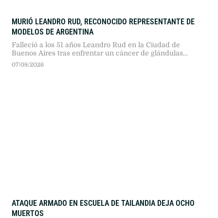
MURIÓ LEANDRO RUD, RECONOCIDO REPRESENTANTE DE
MODELOS DE ARGENTINA
Falleció a los 51 años Leandro Rud en la Ciudad de
Buenos Aires tras enfrentar un cáncer de glándulas
salivales. El exrepresentante de modelos y conductor
07/08/2026
televisivo se encontraba internado en el Sanatorio
Finochietto.
ATAQUE ARMADO EN ESCUELA DE TAILANDIA DEJA OCHO
MUERTOS