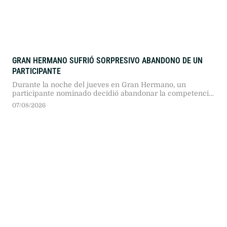
GRAN HERMANO SUFRIÓ SORPRESIVO ABANDONO DE UN
PARTICIPANTE
Durante la noche del jueves en Gran Hermano, un
participante nominado decidió abandonar la competencia
tras informarse sobre la internación de urgencia de su
07/08/2026
madre por un problema cardíaco.