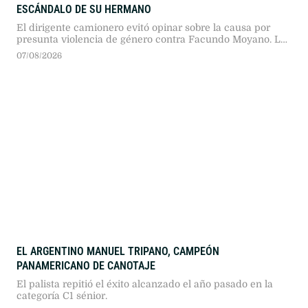
ESCÁNDALO DE SU HERMANO
El dirigente camionero evitó opinar sobre la causa por
presunta violencia de género contra Facundo Moyano. La
influencer Candela Arizaga desestimó agresiones físicas y
07/08/2026
atribuyó lo sucedido a un problema de salud.
EL ARGENTINO MANUEL TRIPANO, CAMPEÓN
PANAMERICANO DE CANOTAJE
El palista repitió el éxito alcanzado el año pasado en la
categoría C1 sénior.