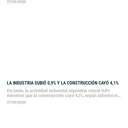
07/08/2026
LA INDUSTRIA SUBIÓ 0,9% Y LA CONSTRUCCIÓN CAYÓ 4,1%
En junio, la actividad industrial argentina creció 0,9%
mientras que la construcción cayó 4,1%, según informó el
INDEC. El estancamiento del crédito y del consumo
07/08/2026
mantiene al sector fabril con una baja acumulada
semestral del 2,2%.