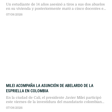
Un estudiante de 14 años asesinó a tiros a sus dos abuelos
en su vivienda y posteriormente mató a cinco docentes en
una escuela secundaria antes de quitarse la vida.
07/08/2026
MILEI ACOMPAÑA LA ASUNCIÓN DE ABELARDO DE LA
ESPRIELLA EN COLOMBIA
En la ciudad de Cali, el presidente Javier Milei participó
este viernes de la investidura del mandatario colombiano
Abelardo De La Espriella, con el objetivo de consolidar un
07/08/2026
bloque regional enfocado en la libertad económica y la