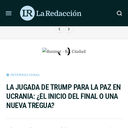
ÚLTIMAS NOTICIAS
LA INDUSTRIA SUBIÓ 0,9% Y LA CONSTRUCCIÓN CAYÓ
M
4,1%
INTERNACIONAL
LA JUGADA DE TRUMP PARA LA PAZ EN
UCRANIA: ¿EL INICIO DEL FINAL O UNA
NUEVA TREGUA?