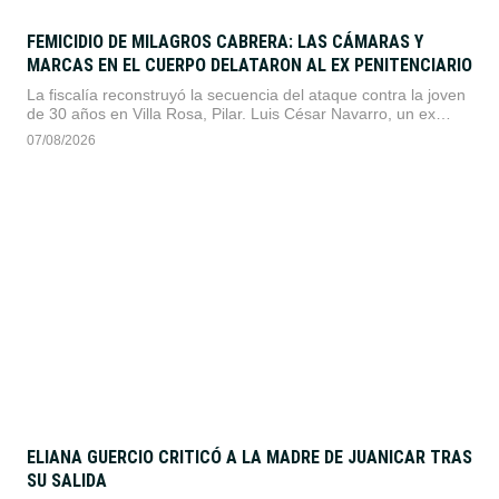
FEMICIDIO DE MILAGROS CABRERA: LAS CÁMARAS Y
MARCAS EN EL CUERPO DELATARON AL EX PENITENCIARIO
La fiscalía reconstruyó la secuencia del ataque contra la joven
de 30 años en Villa Rosa, Pilar. Luis César Navarro, un ex
agente del Servicio Penitenciario con baja psiquiátrica, quedó
07/08/2026
detenido imputado por abuso sexual y homicidio criminis
causa.
ELIANA GUERCIO CRITICÓ A LA MADRE DE JUANICAR TRAS
SU SALIDA