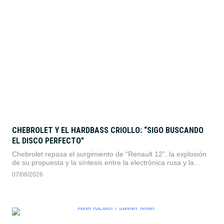
CHEBROLET Y EL HARDBASS CRIOLLO: “SIGO BUSCANDO
EL DISCO PERFECTO”
Chebrolet repasa el surgimiento de “Renault 12”, la explosión
de su propuesta y la síntesis entre la electrónica rusa y la
cultura popular argentina. Un recorrido por sus alter egos, su
07/08/2026
dinámica independiente y su búsqueda sonora.