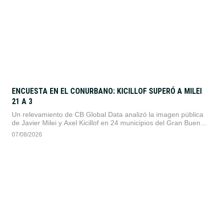
ENCUESTA EN EL CONURBANO: KICILLOF SUPERÓ A MILEI
21 A 3
Un relevamiento de CB Global Data analizó la imagen pública
de Javier Milei y Axel Kicillof en 24 municipios del Gran Buenos
Aires. El gobernador bonaerense se impuso en 21 distritos,
07/08/2026
mientras que el Presidente lideró en tres comunas de la zona
norte.