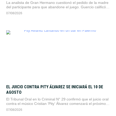
La analista de Gran Hermano cuestionó el pedido de la madre
del participante para que abandone el juego. Guercio calificó la
decisión como un acto de egoísmo y sugirió una maniobra
07/08/2026
para evitar la eliminación por voto popular.
EL JUICIO CONTRA PITY ÁLVAREZ SE INICIARÁ EL 10 DE
AGOSTO
El Tribunal Oral en lo Criminal N° 29 confirmó que el juicio oral
contra el músico Cristian ‘Pity’ Álvarez comenzará el próximo
10 de agosto. La Justicia desestimó planteos sobre su salud
07/08/2026
tras constatar sus recientes presentaciones públicas.