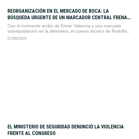
REORGANIZACIÓN EN EL MERCADO DE BOCA: LA
BÚSQUEDA URGENTE DE UN MARCADOR CENTRAL FRENA
LA LLEGADA DEL CHIMY ÁVILA
Con el inminente arribo de Enner Valencia y una marcada
sobrepoblación en la delantera, el cuerpo técnico de Rodolfo
Arruabarrena redefinió las prioridades del libro de pases. El
07/08/2026
Consejo de Fútbol puso en pausa el acuerdo con el ex-Betis
para destinar esfuerzos y recursos al armado de la zaga
defensiva.
EL MINISTERIO DE SEGURIDAD DENUNCIÓ LA VIOLENCIA
FRENTE AL CONGRESO