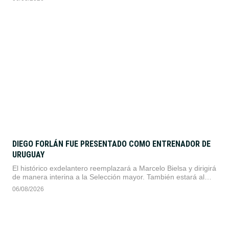
DIEGO FORLÁN FUE PRESENTADO COMO ENTRENADOR DE
URUGUAY
El histórico exdelantero reemplazará a Marcelo Bielsa y dirigirá
de manera interina a la Selección mayor. También estará al
frente de la Sub-20 rumbo al Mundial juvenil de 2027.
06/08/2026