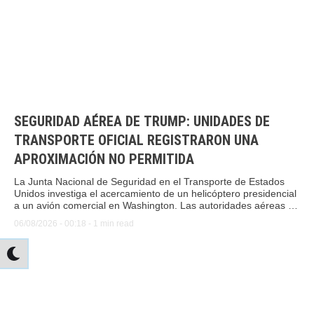
SEGURIDAD AÉREA DE TRUMP: UNIDADES DE
TRANSPORTE OFICIAL REGISTRARON UNA
APROXIMACIÓN NO PERMITIDA
La Junta Nacional de Seguridad en el Transporte de Estados
Unidos investiga el acercamiento de un helicóptero presidencial
a un avión comercial en Washington. Las autoridades aéreas y
la Casa Blanca descartaron cualquier situación de riesgo para
06/08/2026
 - 
00:18
 - 
1
 min read
Donald Trump.