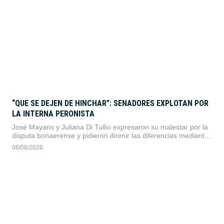
“QUE SE DEJEN DE HINCHAR”: SENADORES EXPLOTAN POR
LA INTERNA PERONISTA
José Mayans y Juliana Di Tullio expresaron su malestar por la
disputa bonaerense y pidieron dirimir las diferencias mediante
las primarias legislativas.
06/08/2026