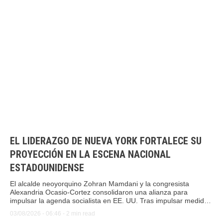
EL LIDERAZGO DE NUEVA YORK FORTALECE SU
PROYECCIÓN EN LA ESCENA NACIONAL
ESTADOUNIDENSE
El alcalde neoyorquino Zohran Mamdani y la congresista
Alexandria Ocasio-Cortez consolidaron una alianza para
impulsar la agenda socialista en EE. UU. Tras impulsar medidas
sociales y victorias electorales, ambos líderes desafían al sector
03/08/2026
 - 
06:46
 - 
2
 min read
tradicional demócrata y proyectan su influencia nacional.