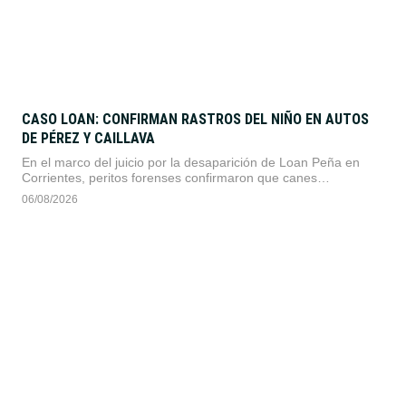
CASO LOAN: CONFIRMAN RASTROS DEL NIÑO EN AUTOS
DE PÉREZ Y CAILLAVA
En el marco del juicio por la desaparición de Loan Peña en
Corrientes, peritos forenses confirmaron que canes
adiestrados detectaron rastros del menor en dos vehículos
06/08/2026
pertenecientes a los imputados Carlos Pérez y Victoria
Caillava.