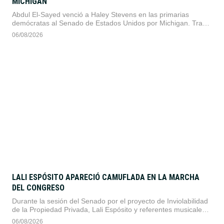
MICHIGAN
Abdul El-Sayed venció a Haley Stevens en las primarias
demócratas al Senado de Estados Unidos por Michigan. Tras
superar a candidaturas respaldadas por sectores centristas, el
06/08/2026
candidato progresista disputará en noviembre un escaño
clave.
LALI ESPÓSITO APARECIÓ CAMUFLADA EN LA MARCHA
DEL CONGRESO
Durante la sesión del Senado por el proyecto de Inviolabilidad
de la Propiedad Privada, Lali Espósito y referentes musicales
se manifestaron este jueves frente al Congreso en rechazo a
06/08/2026