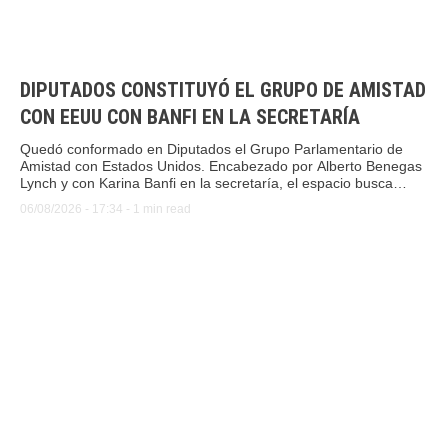
DIPUTADOS CONSTITUYÓ EL GRUPO DE AMISTAD
CON EEUU CON BANFI EN LA SECRETARÍA
Quedó conformado en Diputados el Grupo Parlamentario de
Amistad con Estados Unidos. Encabezado por Alberto Benegas
Lynch y con Karina Banfi en la secretaría, el espacio busca
estrechar lazos legislativos y consolidar políticas de Estado
06/08/2026
 - 
17:34
 - 
1
 min read
bilaterales.