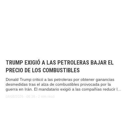
TRUMP EXIGIÓ A LAS PETROLERAS BAJAR EL
PRECIO DE LOS COMBUSTIBLES
Donald Trump criticó a las petroleras por obtener ganancias
desmedidas tras el alza de combustibles provocada por la
guerra en Irán. El mandatario exigió a las compañías reducir los
precios minoristas a los consumidores antes de las elecciones
04/08/2026
 - 
06:16
 - 
2
 min read
legislativas.