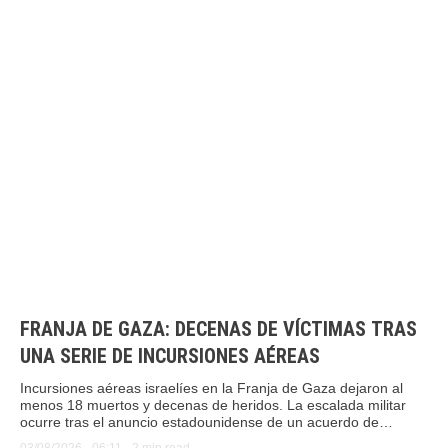
FRANJA DE GAZA: DECENAS DE VÍCTIMAS TRAS
UNA SERIE DE INCURSIONES AÉREAS
Incursiones aéreas israelíes en la Franja de Gaza dejaron al
menos 18 muertos y decenas de heridos. La escalada militar
ocurre tras el anuncio estadounidense de un acuerdo de
desarme, el cual Hamás acusa a Israel de intentar boicotear.
03/08/2026
 - 
06:11
 - 
2
 min read