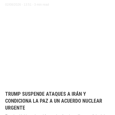
deportivos y culturales, junto con la consolidación de nuevos
02/08/2026
 - 
13:51
 - 
3
 min read
destinos, transformaron la dinámica turística del país tanto a
nivel nacional como internacional. Eventos masivos como
motores de demanda …
TRUMP SUSPENDE ATAQUES A IRÁN Y
CONDICIONA LA PAZ A UN ACUERDO NUCLEAR
URGENTE