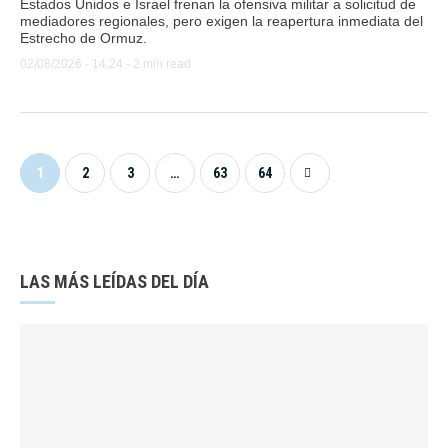
Estados Unidos e Israel frenan la ofensiva militar a solicitud de
mediadores regionales, pero exigen la reapertura inmediata del
Estrecho de Ormuz.
02/08/2026
 - 
14:24
 - 
2
 min read
1
2
3
…
63
64
LAS MÁS LEÍDAS DEL DÍA