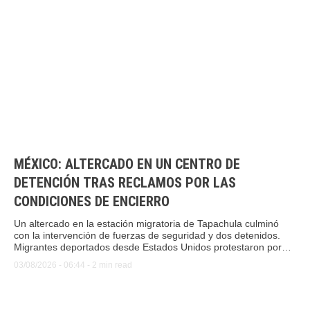
MÉXICO: ALTERCADO EN UN CENTRO DE
DETENCIÓN TRAS RECLAMOS POR LAS
CONDICIONES DE ENCIERRO
Un altercado en la estación migratoria de Tapachula culminó
con la intervención de fuerzas de seguridad y dos detenidos.
Migrantes deportados desde Estados Unidos protestaron por
las condiciones de encierro, mientras activistas denunciaron
03/08/2026
 - 
06:44
 - 
2
 min read
extorsiones y vulnerabilidad en la frontera mexicana.