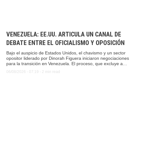
VENEZUELA: EE.UU. ARTICULA UN CANAL DE
DEBATE ENTRE EL OFICIALISMO Y OPOSICIÓN
Bajo el auspicio de Estados Unidos, el chavismo y un sector
opositor liderado por Dinorah Figuera iniciaron negociaciones
para la transición en Venezuela. El proceso, que excluye a
María Corina Machado, busca ordenar el sistema electoral
06/08/2026
 - 
07:19
 - 
2
 min read
antes de convocar comicios.