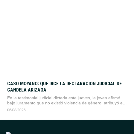
la iniciativa oficialista.
CASO MOYANO: QUÉ DICE LA DECLARACIÓN JUDICIAL DE
CANDELA ARIZAGA
En la testimonial judicial dictada este jueves, la joven afirmó
bajo juramento que no existió violencia de género, atribuyó el
episodio a un problema de salud mental y solicitó levantar las
06/08/2026
restricciones sobre el dirigente.