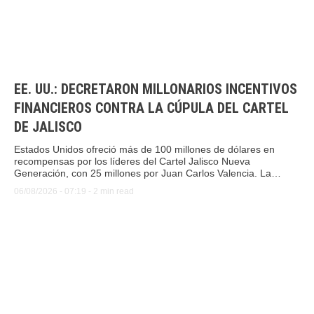
EE. UU.: DECRETARON MILLONARIOS INCENTIVOS
FINANCIEROS CONTRA LA CÚPULA DEL CARTEL
DE JALISCO
Estados Unidos ofreció más de 100 millones de dólares en
recompensas por los líderes del Cartel Jalisco Nueva
Generación, con 25 millones por Juan Carlos Valencia. La
ofensiva incluye sanciones financieras, revocación de visados e
06/08/2026
 - 
07:19
 - 
2
 min read
investigaciones por corrupción institucional.