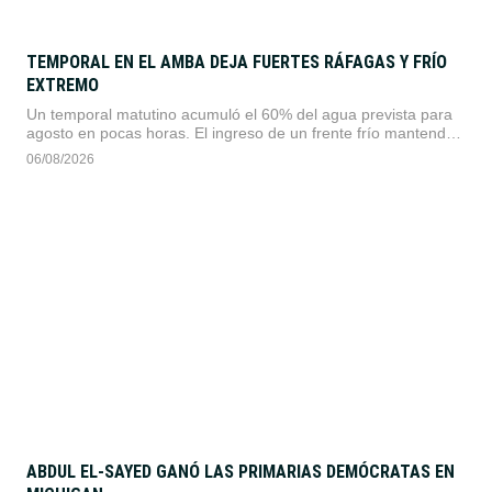
TEMPORAL EN EL AMBA DEJA FUERTES RÁFAGAS Y FRÍO
EXTREMO
Un temporal matutino acumuló el 60% del agua prevista para
agosto en pocas horas. El ingreso de un frente frío mantendrá
alertas por viento y provocará temperaturas de hasta 3 °C
06/08/2026
durante los próximos días.
ABDUL EL-SAYED GANÓ LAS PRIMARIAS DEMÓCRATAS EN