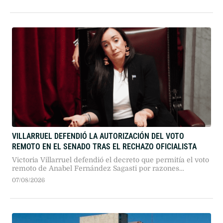
manifestó su intención de retomar el vínculo.
VILLARRUEL DEFENDIÓ LA AUTORIZACIÓN DEL VOTO
REMOTO EN EL SENADO TRAS EL RECHAZO OFICIALISTA
Victoria Villarruel defendió el decreto que permitía el voto
remoto de Anabel Fernández Sagasti por razones
médicas, aclarando que la definición quedaba en manos
07/08/2026
del pleno. Sin embargo, un planteo impulsado por Patricia
Bullrich anuló esa posibilidad.