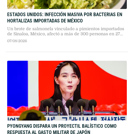
ESTADOS UNIDOS: INFECCIÓN MASIVA POR BACTERIAS EN
HORTALIZAS IMPORTADAS DE MÉXICO
Un brote de salmonela vinculado a pimientos importados
de Sinaloa, México, afectó a más de 300 personas en 27
estados de EE. UU. Cadenas gastronómicas retiraron el
07/08/2026
producto y las autoridades sanitarias investigan la cadena
de distribución importada.
PYONGYANG DISPARA UN PROYECTIL BALÍSTICO COMO
RESPUESTA AL GASTO MILITAR DE JAPÓN