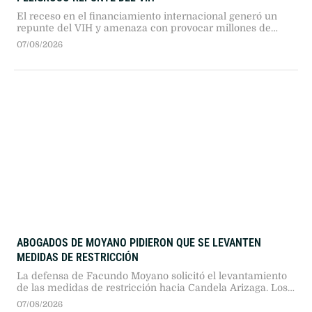
El receso en el financiamiento internacional generó un
repunte del VIH y amenaza con provocar millones de
contagios. A pesar de los importantes avances científicos
07/08/2026
en fármacos preventivos, los recortes presupuestarios
comprometen la distribución y la atención médica.
ABOGADOS DE MOYANO PIDIERON QUE SE LEVANTEN
MEDIDAS DE RESTRICCIÓN
La defensa de Facundo Moyano solicitó el levantamiento
de las medidas de restricción hacia Candela Arizaga. Los
abogados fundamentaron el pedido en la declaración de la
07/08/2026
joven, quien negó situaciones de violencia de género y