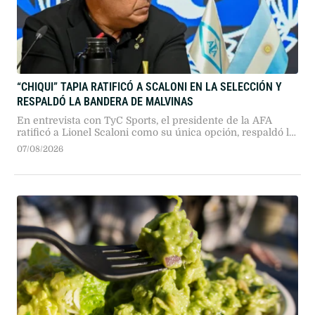
“CHIQUI” TAPIA RATIFICÓ A SCALONI EN LA SELECCIÓN Y
RESPALDÓ LA BANDERA DE MALVINAS
En entrevista con TyC Sports, el presidente de la AFA
ratificó a Lionel Scaloni como su única opción, respaldó la
exhibición de la bandera de Malvinas y defendió la
07/08/2026
organización del fútbol argentino proyectando su gestión
hacia 2030.