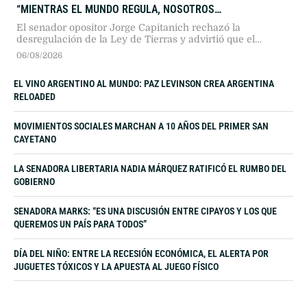
DESREGULAMOS”
El senador opositor Jorge Capitanich rechazó la
desregulación de la Ley de Tierras y advirtió que el
paquete oficialista atenta contra la soberanía nacional,
06/08/2026
priorizando intereses geopolíticos extranjeros en agua y
energía por sobre el control regulatorio del Estado.
EL VINO ARGENTINO AL MUNDO: PAZ LEVINSON CREA ARGENTINA
RELOADED
MOVIMIENTOS SOCIALES MARCHAN A 10 AÑOS DEL PRIMER SAN
CAYETANO
LA SENADORA LIBERTARIA NADIA MÁRQUEZ RATIFICÓ EL RUMBO DEL
GOBIERNO
SENADORA MARKS: “ES UNA DISCUSIÓN ENTRE CIPAYOS Y LOS QUE
QUEREMOS UN PAÍS PARA TODOS”
DÍA DEL NIÑO: ENTRE LA RECESIÓN ECONÓMICA, EL ALERTA POR
JUGUETES TÓXICOS Y LA APUESTA AL JUEGO FÍSICO