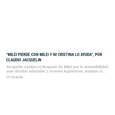
“MILEI PIERDE CON MILEI Y NI CRISTINA LO AYUDA”, POR
CLAUDIO JACQUELIN
Jacquelin analiza el desgaste de Milei por la insensibilidad
ante deudas salariales y reveses legislativos. Aunque el
63% rechaza el rumbo económico y Cristina bloquea la
07/08/2026
renovación peronista, la falta de una alternativa sólida
sostiene las esperanzas oficialistas.