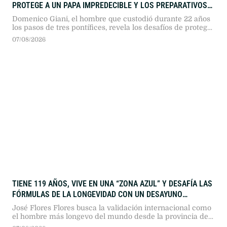
PROTEGE A UN PAPA IMPREDECIBLE Y LOS PREPARATIVOS
PARA LA LLEGADA DE LEÓN XIV
Domenico Giani, el hombre que custodió durante 22 años
los pasos de tres pontífices, revela los desafíos de proteger
a líderes que desafían los protocolos y detalla la compleja
07/08/2026
ingeniería logística que se desplegará en la Argentina en
noviembre.
TIENE 119 AÑOS, VIVE EN UNA “ZONA AZUL” Y DESAFÍA LAS
FÓRMULAS DE LA LONGEVIDAD CON UN DESAYUNO
TRADICIONAL
José Flores Flores busca la validación internacional como
el hombre más longevo del mundo desde la provincia de
Guanacaste, Costa Rica. Su rutina diaria, basada en