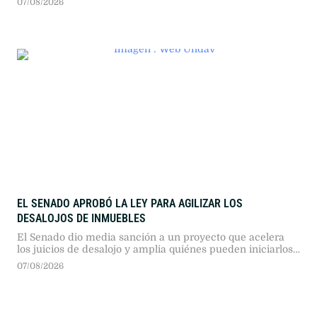
07/08/2026
alimentos poco procesados, trabajo físico y una fuerte red
familiar, reaviva el debate sobre el peso del entorno en el
envejecimiento
EL SENADO APROBÓ LA LEY PARA AGILIZAR LOS
DESALOJOS DE INMUEBLES
El Senado dio media sanción a un proyecto que acelera
los juicios de desalojo y amplia quiénes pueden iniciarlos.
La iniciativa acorta plazos, permite restituciones
07/08/2026
inmediatas y fija pautas para la entrega de llaves y la
protección de vulnerables.