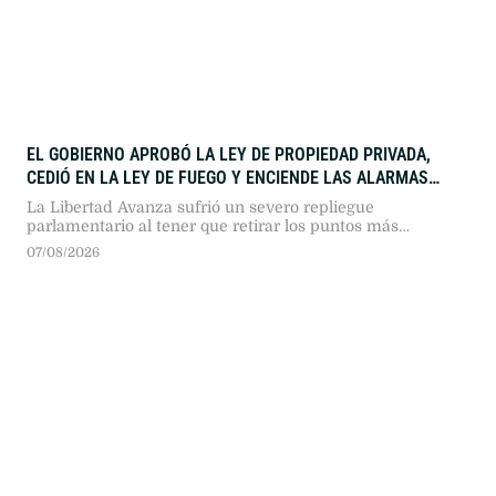
EL GOBIERNO APROBÓ LA LEY DE PROPIEDAD PRIVADA,
CEDIÓ EN LA LEY DE FUEGO Y ENCIENDE LAS ALARMAS
ELECTORALES
La Libertad Avanza sufrió un severo repliegue
parlamentario al tener que retirar los puntos más
ambiciosos de su proyecto en el recinto. La falta de
07/08/2026
articulación política expone la fragilidad de la bancada
oficialista e instala la duda sobre el costo en votos que esta
pérdida de iniciativa podría costar en las próximas
elecciones.