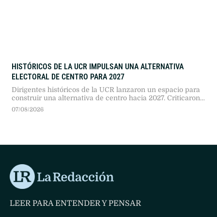
HISTÓRICOS DE LA UCR IMPULSAN UNA ALTERNATIVA
ELECTORAL DE CENTRO PARA 2027
Dirigentes históricos de la UCR lanzaron un espacio para
construir una alternativa de centro hacia 2027. Criticaron
el costo social del gobierno y la polarización con el
07/08/2026
kirchnerismo, reclamando mantener las PASO para
consolidar una propuesta republicana y competitiva.
LEER PARA ENTENDER Y PENSAR