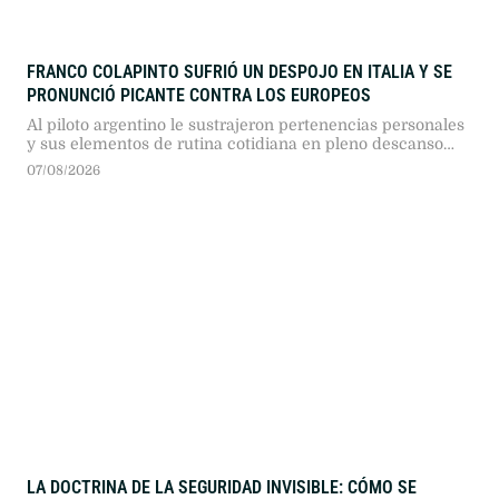
FRANCO COLAPINTO SUFRIÓ UN DESPOJO EN ITALIA Y SE
PRONUNCIÓ PICANTE CONTRA LOS EUROPEOS
Al piloto argentino le sustrajeron pertenencias personales
y sus elementos de rutina cotidiana en pleno descanso
veraniego. El hecho expone la vulnerabilidad de los
07/08/2026
deportistas de elite en destinos turísticos del viejo
continente a dos semanas del Gran Premio de los Países
Bajos.
LA DOCTRINA DE LA SEGURIDAD INVISIBLE: CÓMO SE