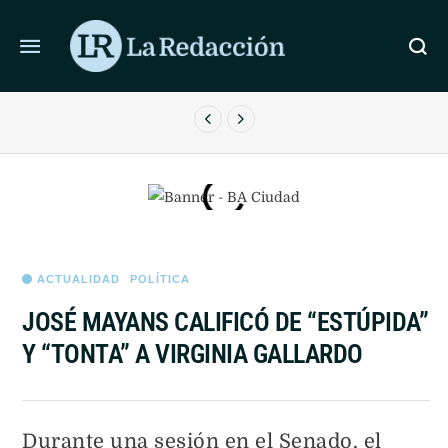
ÚLTIMAS NOTICIAS
EL
EL SENADO DIO MEDIA SANCIÓN A LOS DESALOJOS
CE
EXPRÉS: QUÉ SE MODIFICÓ
ACTUALIDAD
POLÍTICA
JOSÉ MAYANS CALIFICÓ DE “ESTÚPIDA”
Y “TONTA” A VIRGINIA GALLARDO
Durante una sesión en el Senado, el