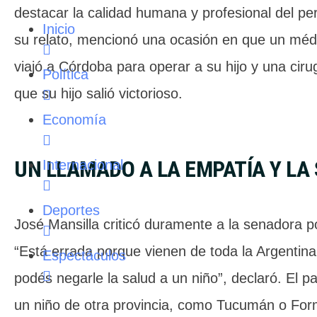
destacar la calidad humana y profesional del per
Inicio
su relato, mencionó una ocasión en que un méd
viajó a Córdoba para operar a su hijo y una ciru
Política
que su hijo salió victorioso.
Economía
UN LLAMADO A LA EMPATÍA Y LA
Internacional
Deportes
José Mansilla criticó duramente a la senadora p
“Está errada porque vienen de toda la Argentina
Espectáculos
podés negarle la salud a un niño”, declaró. El 
un niño de otra provincia, como Tucumán o For