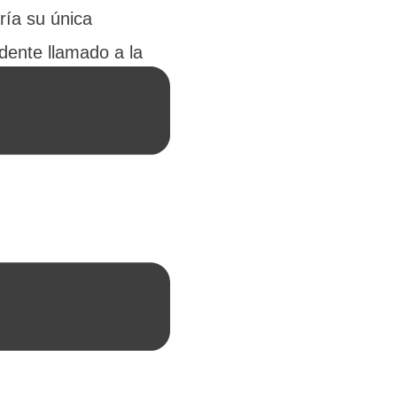
ría su única
dente llamado a la
s los niños de la