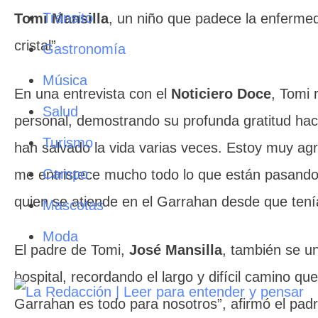
Tránsito
Tomi Mansilla
, un niño que padece la enferme
cristal”.
Gastronomía
Música
En una entrevista con el
Noticiero Doce
, Tomi 
Salud
personal, demostrando su profunda gratitud haci
Turismo
han salvado la vida varias veces. Estoy muy agr
Campo
me entristece mucho todo lo que están pasando”
quien se atiende en el Garrahan desde que tení
Mascotas
Moda
El padre de Tomi,
José Mansilla
, también se un
hospital, recordando el largo y difícil camino que
Garrahan es todo para nosotros”, afirmó el pad