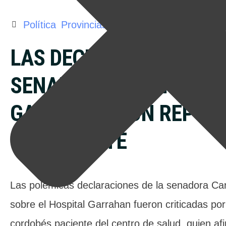
Política
Provincias
LAS DECLARACIONES DE
SENADORA CONTRA EL 
GARRAHAN SON REPUDI
UN PACIENTE
Las polémicas declaraciones de la senadora Ca
sobre el Hospital Garrahan fueron criticadas por
cordobés paciente del centro de salud, quien af