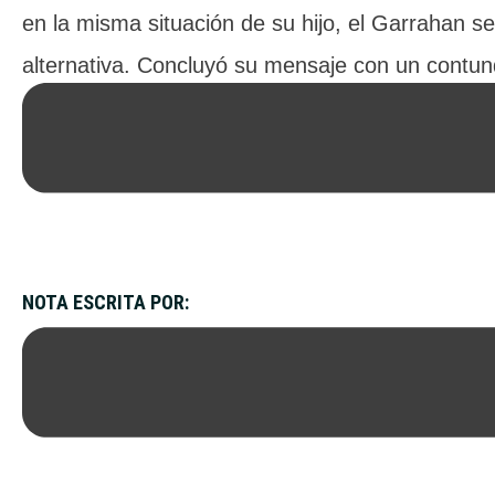
en la misma situación de su hijo, el Garrahan se
alternativa. Concluyó su mensaje con un contun
solidaridad: “El derecho a la salud lo tienen todo
Argentina”.
NOTA ESCRITA POR:
CANDELARIA ALANIZ