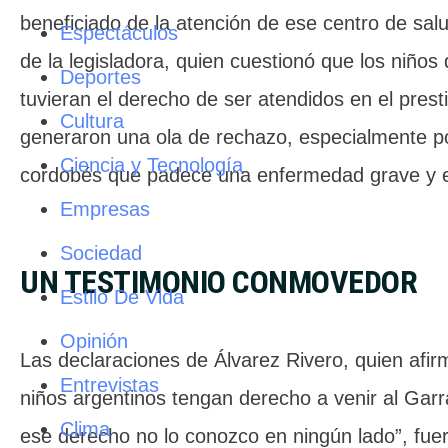
beneficiado de la atención de ese centro de sal
Espectáculos
de la legisladora, quien cuestionó que los niños 
Deportes
tuvieran el derecho de ser atendidos en el presti
Cultura
generaron una ola de rechazo, especialmente po
Ciencia y Tecnología
cordobés que padece una enfermedad grave y es
Empresas
Sociedad
UN TESTIMONIO CONMOVEDOR
Estilo De Vida
Opinión
Las declaraciones de Álvarez Rivero, quien afir
Entrevistas
niños argentinos tengan derecho a venir al Gar
Clima
ese derecho no lo conozco en ningún lado”, fue