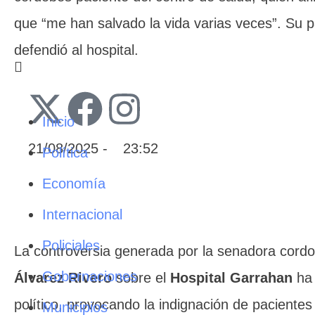
que “me han salvado la vida varias veces”. Su 
defendió al hospital.
Inicio
21/08/2025
 - 
23:52
Política
Economía
Internacional
Policiales
La controversia generada por la senadora cor
Gobernaciones
Álvarez Rivero
sobre el
Hospital Garrahan
ha 
político, provocando la indignación de paciente
Municipios