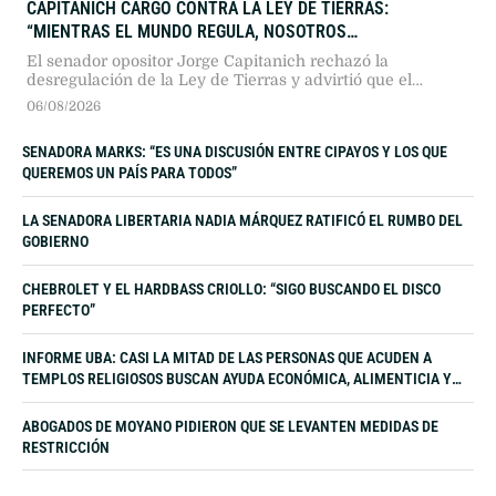
CAPITANICH CARGÓ CONTRA LA LEY DE TIERRAS:
“MIENTRAS EL MUNDO REGULA, NOSOTROS
DESREGULAMOS”
El senador opositor Jorge Capitanich rechazó la
desregulación de la Ley de Tierras y advirtió que el
paquete oficialista atenta contra la soberanía nacional,
06/08/2026
priorizando intereses geopolíticos extranjeros en agua y
energía por sobre el control regulatorio del Estado.
SENADORA MARKS: “ES UNA DISCUSIÓN ENTRE CIPAYOS Y LOS QUE
QUEREMOS UN PAÍS PARA TODOS”
LA SENADORA LIBERTARIA NADIA MÁRQUEZ RATIFICÓ EL RUMBO DEL
GOBIERNO
CHEBROLET Y EL HARDBASS CRIOLLO: “SIGO BUSCANDO EL DISCO
PERFECTO”
INFORME UBA: CASI LA MITAD DE LAS PERSONAS QUE ACUDEN A
TEMPLOS RELIGIOSOS BUSCAN AYUDA ECONÓMICA, ALIMENTICIA Y
LABORAL
ABOGADOS DE MOYANO PIDIERON QUE SE LEVANTEN MEDIDAS DE
RESTRICCIÓN