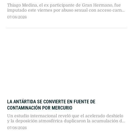
Thiago Medina, el ex participante de Gran Hermano, fue
imputado este viernes por abuso sexual con acceso carnal
tras la denuncia de su prima Iara Agustina Ledesma. La
07/08/2026
causa tramita en el fuero juvenil de La Matanza por
hechos ocurridos hace seis años en Virrey del Pino.
LA ANTÁRTIDA SE CONVIERTE EN FUENTE DE
CONTAMINACIÓN POR MERCURIO
Un estudio internacional reveló que el acelerado deshielo
y la deposición atmosférica duplicaron la acumulación de
mercurio en la Península Antártica. El fenómeno
07/08/2026
transforma la criosfera polar de un reservorio histórico a