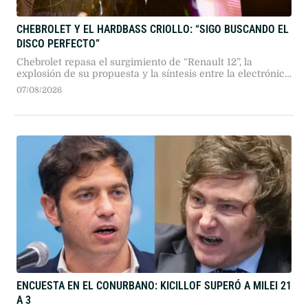
CHEBROLET Y EL HARDBASS CRIOLLO: “SIGO BUSCANDO EL
DISCO PERFECTO”
Chebrolet repasa el surgimiento de “Renault 12”, la
explosión de su propuesta y la síntesis entre la electrónica
rusa y la cultura popular argentina. Un recorrido por sus
07/08/2026
alter egos, su dinámica independiente y su búsqueda
sonora.
ENCUESTA EN EL CONURBANO: KICILLOF SUPERÓ A MILEI 21
A 3