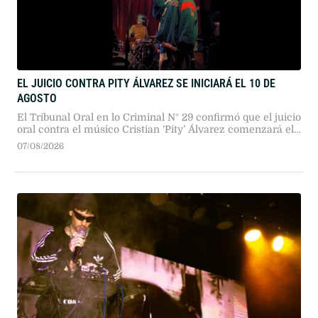
EL JUICIO CONTRA PITY ÁLVAREZ SE INICIARÁ EL 10 DE
AGOSTO
El Tribunal Oral en lo Criminal N° 29 confirmó que el juicio
oral contra el músico Cristian ‘Pity’ Álvarez comenzará el
próximo 10 de agosto. La Justicia desestimó planteos
07/08/2026
sobre su salud tras constatar sus recientes presentaciones
públicas.