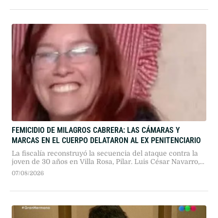
una fuente activa de contaminación.
FEMICIDIO DE MILAGROS CABRERA: LAS CÁMARAS Y
MARCAS EN EL CUERPO DELATARON AL EX PENITENCIARIO
La fiscalía reconstruyó la secuencia del ataque contra la
joven de 30 años en Villa Rosa, Pilar. Luis César Navarro,
un ex agente del Servicio Penitenciario con baja
07/08/2026
psiquiátrica, quedó detenido imputado por abuso sexual y
homicidio criminis causa.