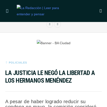
ÚLTIMAS NOTICIAS
RIVER ACUERDA LA COMPRA DE THIAGO ALMADA CON UN
DESEMBOLSO RÉCORD DE 67 MILLONES DE DÓLARES
R
POLICIALES
LA JUSTICIA LE NEGÓ LA LIBERTAD A
LOS HERMANOS MENÉNDEZ
A pesar de haber logrado reducir su
condena en mayo, la comisión consideró