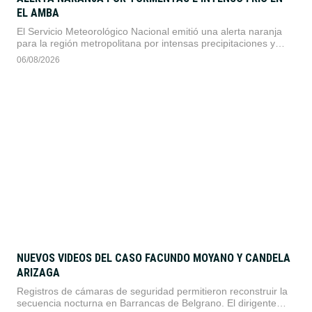
EL AMBA
El Servicio Meteorológico Nacional emitió una alerta naranja
para la región metropolitana por intensas precipitaciones y
ráfagas de viento. Las condiciones mejorarán hacia el viernes,
06/08/2026
dando paso a una marcada baja de la temperatura que se
extenderá durante todo el fin de semana.
NUEVOS VIDEOS DEL CASO FACUNDO MOYANO Y CANDELA
ARIZAGA
Registros de cámaras de seguridad permitieron reconstruir la
secuencia nocturna en Barrancas de Belgrano. El dirigente