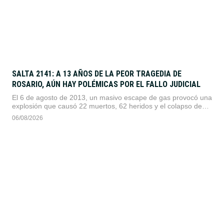
SALTA 2141: A 13 AÑOS DE LA PEOR TRAGEDIA DE
ROSARIO, AÚN HAY POLÉMICAS POR EL FALLO JUDICIAL
El 6 de agosto de 2013, un masivo escape de gas provocó una
explosión que causó 22 muertos, 62 heridos y el colapso de
una torre. A más de una década del hecho, las familias
06/08/2026
mantienen las críticas por las absoluciones del caso y la falta
de sanciones a los controles estatales.