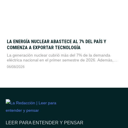
LA ENERGÍA NUCLEAR ABASTECE AL 7% DEL PAÍS Y
COMIENZA A EXPORTAR TECNOLOGÍA
La generación nuclear cubrió más del 7% de la demanda
eléctrica nacional en el primer semestre de 2026. Además,
Nucleoeléctrica Argentina creó una unidad de negocios
06/08/2026
internacional y realizó su primera exportación de componentes
tecnológicos para reactores en el exterior.
LEER PARA ENTENDER Y PENSAR