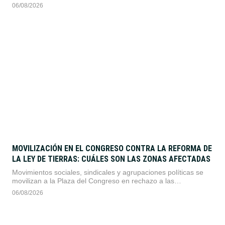
sindical continúa imputado por lesiones leves y privación
06/08/2026
ilegítima de la libertad en el marco de una causa por violencia
de género.
MOVILIZACIÓN EN EL CONGRESO CONTRA LA REFORMA DE
LA LEY DE TIERRAS: CUÁLES SON LAS ZONAS AFECTADAS
Movimientos sociales, sindicales y agrupaciones políticas se
movilizan a la Plaza del Congreso en rechazo a las
modificaciones impulsadas sobre la Ley de Tierras. Pese a la
06/08/2026
marcha atrás del Gobierno en el tope de venta a extranjeros,
se desplegará un amplio operativo de seguridad.