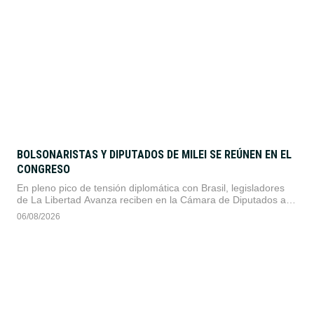
BOLSONARISTAS Y DIPUTADOS DE MILEI SE REÚNEN EN EL
CONGRESO
En pleno pico de tensión diplomática con Brasil, legisladores
de La Libertad Avanza reciben en la Cámara de Diputados a
delegados de Jair Bolsonaro. El encuentro marca el inicio del
06/08/2026
Foro Alberdiano Internacional, que culminará con un retiro
político en Mercedes.