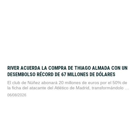
RIVER ACUERDA LA COMPRA DE THIAGO ALMADA CON UN
DESEMBOLSO RÉCORD DE 67 MILLONES DE DÓLARES
El club de Núñez abonará 20 millones de euros por el 50% de
la ficha del atacante del Atlético de Madrid, transformándolo en
la incorporación más cara en la historia del fútbol argentino.
06/08/2026
Con este traspaso, Eduardo Coudet suma su noveno refuerzo
para afrontar la Copa Sudamericana.