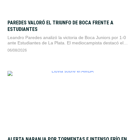
PAREDES VALORÓ EL TRIUNFO DE BOCA FRENTE A
ESTUDIANTES
Leandro Paredes analizó la victoria de Boca Juniors por 1-0
ante Estudiantes de La Plata. El mediocampista destacó el
nivel de juego del equipo, la continuidad en el rendimiento
06/08/2026
durante los 90 minutos y la consolidación táctica del
mediocampo.
ALERTA NARANJA POR TORMENTAS E INTENSO FRÍO EN