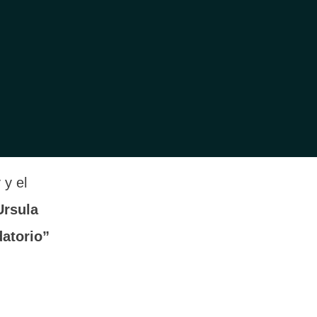
e
ios
ifras
 y el
Ursula
atorio”