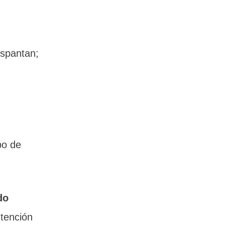
espantan;
bo de
do
ntención