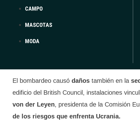
CAMPO
Tymur Tkachenko
, jefe de la administración
distritos
de la ciudad sufrieron
impactos dir
MASCOTAS
afectados
, un centro comercial y varias infr
MODA
destrozadas. Entre las
víctimas hay niños q
oficiales se actualicen.
El bombardeo causó
daños
también en la
se
edificio del British Council, instalaciones vin
von der Leyen
, presidenta de la Comisión Eu
de los riesgos que enfrenta Ucrania.