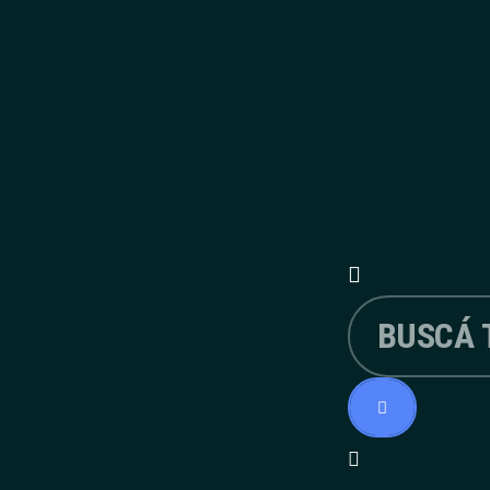
ETIQUETAS
S
Actualidad
Guerra
Rusia
Ucrania
Vladímir Putin
Volodímir Zelenski
a capital
, entre
ó el
LAS MÁS LEÍDAS DEL DÍA