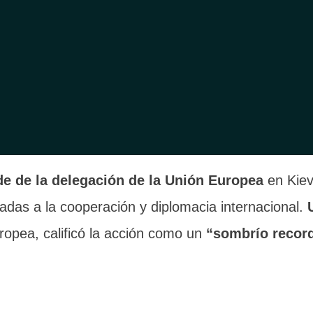
 militar de Kiev, informó que unos
20 sitios en siet
ectos
. Entre los daños se cuentan casi
100 edific
aestructuras civiles, además de miles de ventanas
ue tenían entre 2 y 17 años
, a la espera que las c
de de la delegación de la Unión Europea
en Kiev
culadas a la cooperación y diplomacia internacional.
ropea, calificó la acción como un
“sombrío record