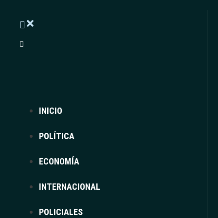
ÚLTIMAS NOTICIAS
CAPITANICH CARGÓ CONTRA LA LEY DE TIERRAS: “MIEN
SANTIAGO BAUSILI DESCARTA UN RESCATE PARA DEUDO
TEMPORAL EN EL AMBA DEJA FUERTES RÁFAGAS Y FRÍO 
INICIO
POLÍTICA
ECONOMÍA
INTERNACIONAL
POLICIALES