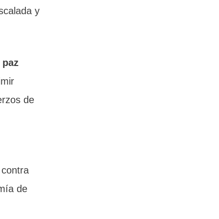
scalada y
 paz
imir
erzos de
 contra
omía de