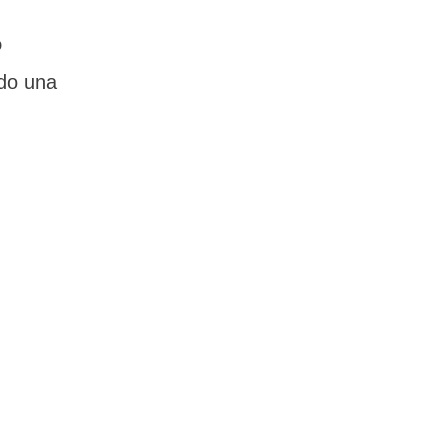
ó
do una