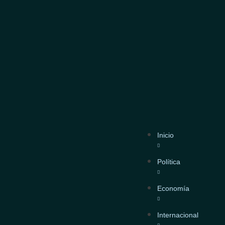
TRAS EL MUNDO REGULA, NOSOTROS DESREGULAMOS”
RES MOROSOS
EXTREMO
Inicio
Política
Economía
Internacional