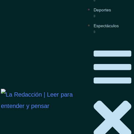
Deportes
E KIEV DEJA 18 MUERTO
Espectáculos
s un ataque aéreo sin precedentes sobre Kiev, l
 misiles que dejó al menos 18 personas muertas
gún datos oficiales ucranianos. El ataque incluy