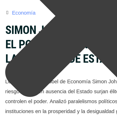
Economía
SIMON JOHNSON ALERT
EL PODER Y LA PROBLE
LA AUSENCIA DE ESTAD
Lo que piensa el Nobel de Economía Simon John
riesgo de que en ausencia del Estado surjan éli
controlen el poder. Analizó paralelismos político
instituciones en la prosperidad y la desigualdad 