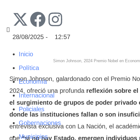
28/08/2025
 - 
12:57
Inicio
Simon Johnson, 2024 Premio Nobel en Econom
Política
Simon Johnson, galardonado con el Premio N
Economía
2024, ofreció una profunda
reflexión sobre el
Internacional
el surgimiento de grupos de poder privado
Policiales
donde las instituciones fallan o son insufic
Gobernaciones
entrevista exclusiva con La Nación, el académ
Municipios
que
“si no hay Estado, emergen individuos