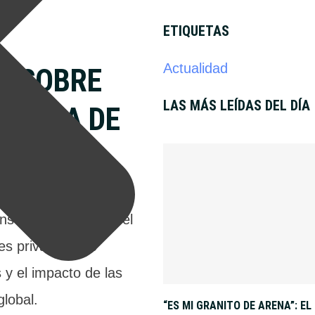
ETIQUETAS
Actualidad
A SOBRE
LAS MÁS LEÍDAS DEL DÍA
MATICA DE
O
son advirtió sobre el
tes privadas que
s y el impacto de las
global.
“ES MI GRANITO DE ARENA”: E