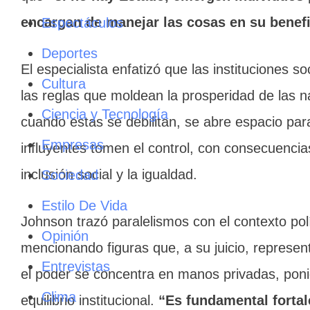
encargan de manejar las cosas en su benef
Espectáculos
Deportes
El especialista enfatizó que las instituciones so
Cultura
las reglas que moldean la prosperidad de las n
Ciencia y Tecnología
cuando estas se debilitan, se abre espacio pa
Empresas
influyentes tomen el control, con consecuencia
inclusión social y la igualdad.
Sociedad
Estilo De Vida
Johnson trazó paralelismos con el contexto polí
Opinión
mencionando figuras que, a su juicio, represe
Entrevistas
el poder se concentra en manos privadas, poni
Clima
equilibrio institucional.
“Es fundamental fortal