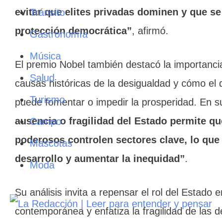
evitar que elites privadas dominen y que se
Tránsito
protección democrática”
, afirmó.
Gastronomía
Música
El premio Nobel también destacó la importancia
Salud
causas históricas de la desigualdad y cómo el d
Turismo
puede fomentar o impedir la prosperidad. En s
ausencia o fragilidad del Estado permite qu
Campo
poderosos controlen sectores clave, lo que 
Mascotas
desarrollo y aumentar la inequidad”
.
Moda
Su análisis invita a repensar el rol del Estado 
contemporánea y enfatiza la fragilidad de las 