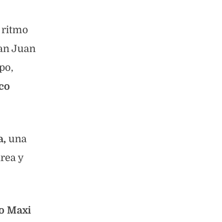
 ritmo
San Juan
po,
co
a,
una
rea y
o Maxi