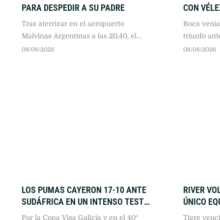
PARA DESPEDIR A SU PADRE
CON VÉLE
Tras aterrizar en el aeropuerto
Boca venía
Malvinas Argentinas a las 20,40, el
triunfo ant
capitán del Seleccionado se dirigió
que le perm
08/08/2026
08/08/2026
junto a su familia hasta el lugar donde
arranque q
están los restos de su padre.
Torneo Cla
LOS PUMAS CAYERON 17-10 ANTE
RIVER VOL
SUDÁFRICA EN UN INTENSO TEST
ÚNICO EQ
MATCH EN VÉLEZ
CLAUSUR
Por la Copa Visa Galicia y en el 40°
Tigre venci