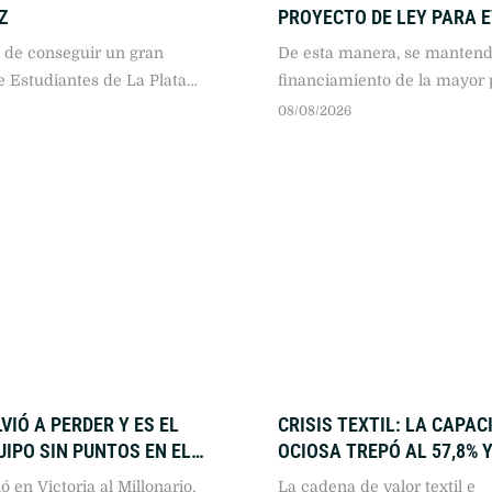
Z
PROYECTO DE LEY PARA E
CIERRE DEL GOBIERNO
 de conseguir un gran
De esta manera, se mantend
e Estudiantes de La Plata
financiamiento de la mayor 
itió dejar atrás el mal
las operaciones.
08/08/2026
ue había tenido en este
usura
VIÓ A PERDER Y ES EL
CRISIS TEXTIL: LA CAPAC
UIPO SIN PUNTOS EN EL
OCIOSA TREPÓ AL 57,8% Y
A
PERDIERON MÁS DE 25.00
ó en Victoria al Millonario,
La cadena de valor textil e