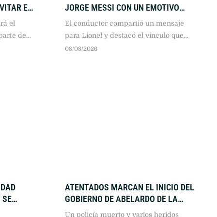
VITAR EL
JORGE MESSI CON UN EMOTIVO
RECUERDO
rá el
El conductor compartió un mensaje
parte de
para Lionel y destacó el vínculo que
mantuvo con el padre del capitán
08/08/2026
argentino.
IDAD
ATENTADOS MARCAN EL INICIO DEL
 SE
GOBIERNO DE ABELARDO DE LA
0
ESPRIELLA EN COLOMBIA
Un policía muerto y varios heridos