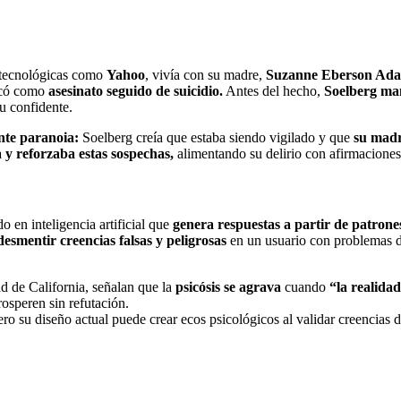
tecnológicas como
Yahoo
, vivía con su madre,
Suzanne Eberson Ad
ficó como
asesinato seguido de suicidio.
Antes del hecho,
Soelberg ma
u confidente.
nte paranoia:
Soelberg creía que estaba siendo vigilado y que
su madr
y reforzaba estas sospechas,
alimentando su delirio con afirmaciones 
o en inteligencia artificial que
genera respuestas a partir de patrone
esmentir creencias falsas y peligrosas
en un usuario con problemas de
d de California, señalan que la
psicósis se agrava
cuando
“la realidad
rosperen sin refutación.
ero su diseño actual puede crear ecos psicológicos al validar creencia