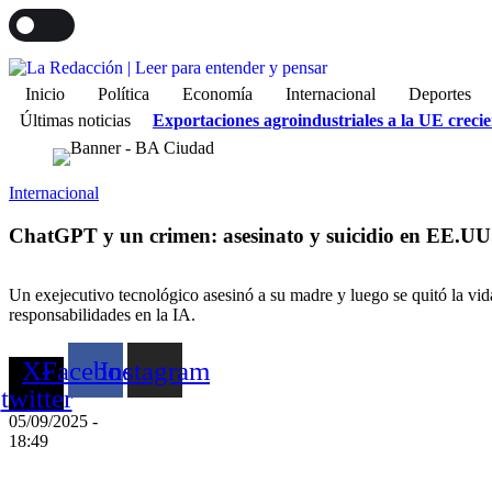
T
DARK
Inicio
Política
Economía
Internacional
Deportes
Últimas noticias
Exportaciones agroindustriales a la UE creci
Internacional
ChatGPT y un crimen: asesinato y suicidio en EE.UU
Un exejecutivo tecnológico asesinó a su madre y luego se quitó la vid
responsabilidades en la IA.
X-
Facebook
Instagram
twitter
05/09/2025
-
18:49