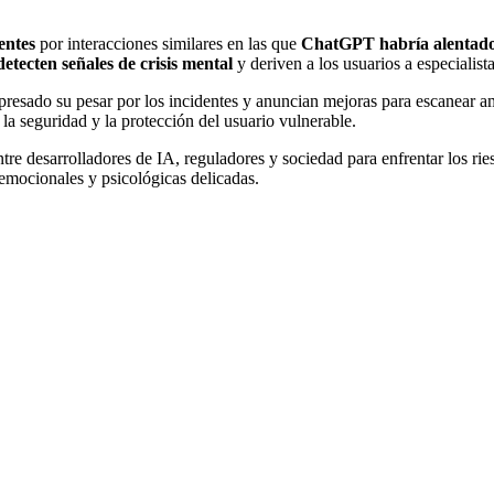
entes
por interacciones similares en las que
ChatGPT habría alentado 
tecten señales de crisis mental
y deriven a los usuarios a especialista
resado su pesar por los incidentes y anuncian mejoras para escanear a
 la seguridad y la protección del usuario vulnerable.
tre desarrolladores de IA, reguladores y sociedad para enfrentar los ries
 emocionales y psicológicas delicadas.