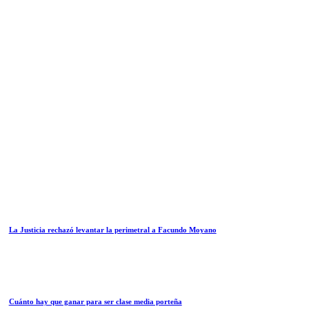
La Justicia rechazó levantar la perimetral a Facundo Moyano
Cuánto hay que ganar para ser clase media porteña