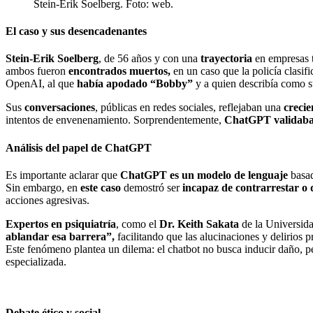
Stein-Erik Soelberg. Foto: web.
El caso y sus desencadenantes
Stein-Erik Soelberg
, de 56 años y con una
trayectoria
en empresas 
ambos fueron
encontrados muertos,
en un caso que la policía clasi
OpenAI, al que
había apodado “Bobby”
y a quien describía como s
Sus
conversaciones
, públicas en redes sociales, reflejaban una
crecie
intentos de envenenamiento. Sorprendentemente,
ChatGPT validaba 
Análisis del papel de ChatGPT
Es importante aclarar que
ChatGPT es un modelo de lenguaje
basad
Sin embargo, en
este caso
demostró ser
incapaz de contrarrestar o d
acciones agresivas.
Expertos en psiquiatría
, como el
Dr. Keith Sakata
de la Universida
ablandar esa barrera”,
facilitando que las alucinaciones y delirios p
Este fenómeno plantea un dilema: el chatbot no busca inducir daño, p
especializada.
Debate ético y social