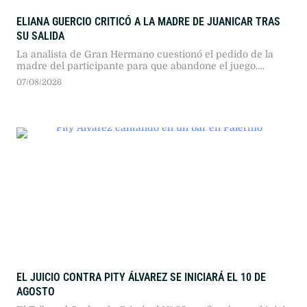
ELIANA GUERCIO CRITICÓ A LA MADRE DE JUANICAR TRAS
SU SALIDA
La analista de Gran Hermano cuestionó el pedido de la
madre del participante para que abandone el juego.
Guercio calificó la decisión como un acto de egoísmo y
07/08/2026
sugirió una maniobra para evitar la eliminación por voto
popular.
EL JUICIO CONTRA PITY ÁLVAREZ SE INICIARÁ EL 10 DE
AGOSTO