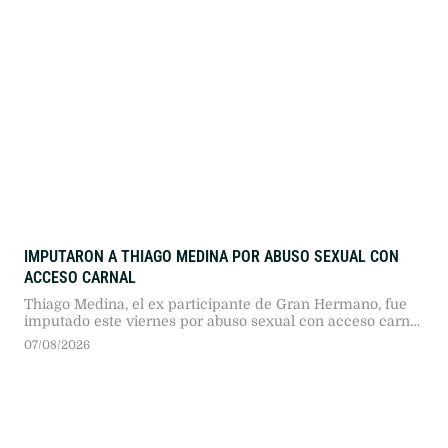
IMPUTARON A THIAGO MEDINA POR ABUSO SEXUAL CON
ACCESO CARNAL
Thiago Medina, el ex participante de Gran Hermano, fue
imputado este viernes por abuso sexual con acceso carnal
tras la denuncia de su prima Iara Agustina Ledesma. La
07/08/2026
causa tramita en el fuero juvenil de La Matanza por
hechos ocurridos hace seis años en Virrey del Pino.