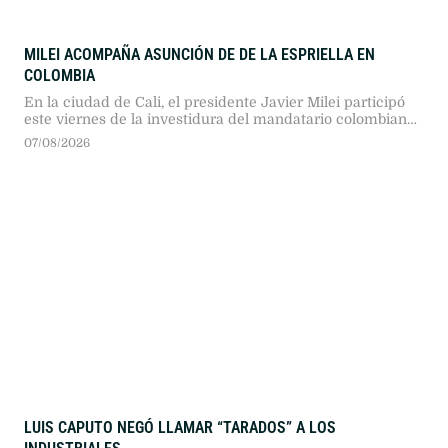
MILEI ACOMPAÑA ASUNCIÓN DE DE LA ESPRIELLA EN
COLOMBIA
En la ciudad de Cali, el presidente Javier Milei participó
este viernes de la investidura del mandatario colombiano
Abelardo De La Espriella, con el objetivo de consolidar un
07/08/2026
bloque regional enfocado en la libertad económica y la
seguridad.
LUIS CAPUTO NEGÓ LLAMAR “TARADOS” A LOS