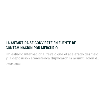
LA ANTÁRTIDA SE CONVIERTE EN FUENTE DE
CONTAMINACIÓN POR MERCURIO
Un estudio internacional reveló que el acelerado deshielo
y la deposición atmosférica duplicaron la acumulación de
mercurio en la Península Antártica. El fenómeno
07/08/2026
transforma la criosfera polar de un reservorio histórico a
una fuente activa de contaminación.