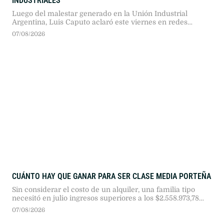
INDUSTRIALES
Luego del malestar generado en la Unión Industrial
Argentina, Luis Caputo aclaró este viernes en redes
sociales sus dichos sobre el sector. El ministro de
07/08/2026
Economía afirmó que sus descalificaciones apuntaron al
modelo proteccionista anterior y no a empresarios.
CUÁNTO HAY QUE GANAR PARA SER CLASE MEDIA PORTEÑA
Sin considerar el costo de un alquiler, una familia tipo
necesitó en julio ingresos superiores a los $2.558.973,78
para integrar el sector medio en la Ciudad de Buenos
07/08/2026
Aires, según el IDECBA.