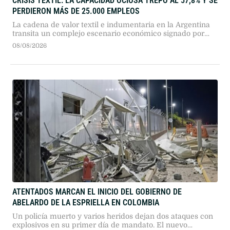
CRISIS TEXTIL: LA CAPACIDAD OCIOSA TREPÓ AL 57,8% Y SE
PERDIERON MÁS DE 25.000 EMPLEOS
La cadena de valor textil e indumentaria en la Argentina
transita un complejo escenario económico signado por
más de dos años consecutivos de caída en su actividad.
08/08/2026
Según el reporte de coyuntura publicado por la Fundación
Protejer, el sector presenta descensos profundos en todos
sus eslabones, en un marco general donde "la industria
manufacturera registró …
ATENTADOS MARCAN EL INICIO DEL GOBIERNO DE
ABELARDO DE LA ESPRIELLA EN COLOMBIA
Un policía muerto y varios heridos dejan dos ataques con
explosivos en su primer día de mandato. El nuevo