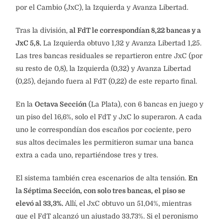
por el Cambio (JxC), la Izquierda y Avanza Libertad.
Tras la división,
al FdT le correspondían 8,22 bancas y a
JxC 5,8.
La Izquierda obtuvo 1,32 y Avanza Libertad 1,25.
Las tres bancas residuales se repartieron entre JxC (por
su resto de 0,8), la Izquierda (0,32) y Avanza Libertad
(0,25), dejando fuera al FdT (0,22) de este reparto final.
En la
Octava Sección
(La Plata), con 6 bancas en juego y
un piso del 16,6%, solo el FdT y JxC lo superaron. A cada
uno le correspondían dos escaños por cociente, pero
sus altos decimales les permitieron sumar una banca
extra a cada uno, repartiéndose tres y tres.
El sistema también crea escenarios de alta tensión.
En
la Séptima Sección, con solo tres bancas, el piso se
elevó al 33,3%.
Allí, el JxC obtuvo un 51,04%, mientras
que el FdT alcanzó un ajustado 33,73%. Si el peronismo