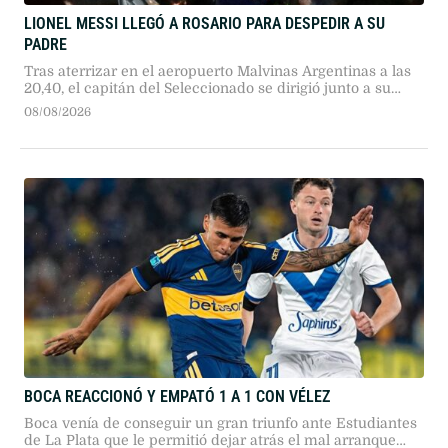
LIONEL MESSI LLEGÓ A ROSARIO PARA DESPEDIR A SU
PADRE
Tras aterrizar en el aeropuerto Malvinas Argentinas a las
20,40, el capitán del Seleccionado se dirigió junto a su
familia hasta el lugar donde están los restos de su padre.
08/08/2026
BOCA REACCIONÓ Y EMPATÓ 1 A 1 CON VÉLEZ
Boca venía de conseguir un gran triunfo ante Estudiantes
de La Plata que le permitió dejar atrás el mal arranque