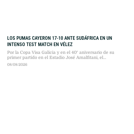
LOS PUMAS CAYERON 17-10 ANTE SUDÁFRICA EN UN
INTENSO TEST MATCH EN VÉLEZ
Por la Copa Visa Galicia y en el 40° aniversario de su
primer partido en el Estadio José Amalfitani, el
seleccionado argentino dio pelea ante los bicampeones
08/08/2026
del mundo en un duelo sumamente físico.