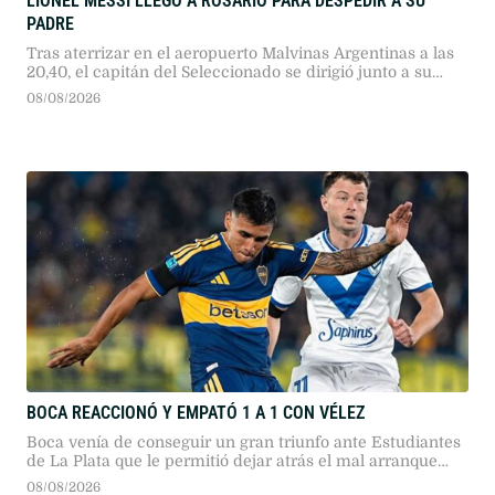
LIONEL MESSI LLEGÓ A ROSARIO PARA DESPEDIR A SU
PADRE
Tras aterrizar en el aeropuerto Malvinas Argentinas a las
20,40, el capitán del Seleccionado se dirigió junto a su
familia hasta el lugar donde están los restos de su padre.
08/08/2026
BOCA REACCIONÓ Y EMPATÓ 1 A 1 CON VÉLEZ
Boca venía de conseguir un gran triunfo ante Estudiantes
de La Plata que le permitió dejar atrás el mal arranque
que había tenido en este Torneo Clausura
08/08/2026