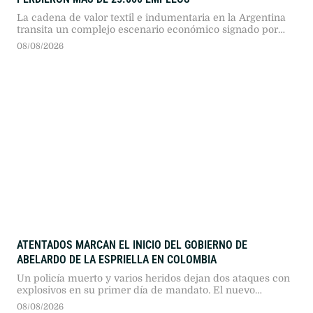
La cadena de valor textil e indumentaria en la Argentina
transita un complejo escenario económico signado por
más de dos años consecutivos de caída en su actividad.
08/08/2026
Según el reporte de coyuntura publicado por la Fundación
Protejer, el sector presenta descensos profundos en todos
sus eslabones, en un marco general donde "la industria
manufacturera registró …
ATENTADOS MARCAN EL INICIO DEL GOBIERNO DE
ABELARDO DE LA ESPRIELLA EN COLOMBIA
Un policía muerto y varios heridos dejan dos ataques con
explosivos en su primer día de mandato. El nuevo
presidente prometió mano dura contra el narcoterrorismo
08/08/2026