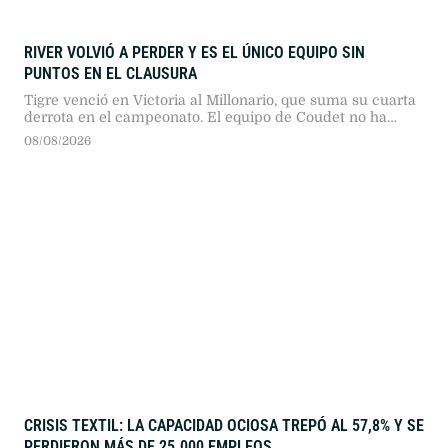
RIVER VOLVIÓ A PERDER Y ES EL ÚNICO EQUIPO SIN
PUNTOS EN EL CLAUSURA
Tigre venció en Victoria al Millonario, que suma su cuarta
derrota en el campeonato. El equipo de Coudet no ha
podido marcar goles desde que comenzó el torneo.
08/08/2026
CRISIS TEXTIL: LA CAPACIDAD OCIOSA TREPÓ AL 57,8% Y SE
PERDIERON MÁS DE 25.000 EMPLEOS