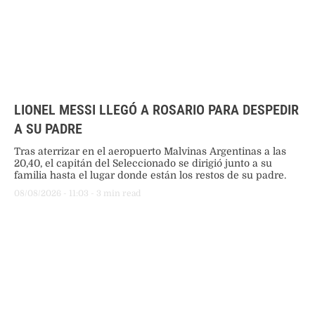
LIONEL MESSI LLEGÓ A ROSARIO PARA DESPEDIR
A SU PADRE
Tras aterrizar en el aeropuerto Malvinas Argentinas a las
20,40, el capitán del Seleccionado se dirigió junto a su
familia hasta el lugar donde están los restos de su padre.
08/08/2026
 - 
11:03
 - 
3
 min read