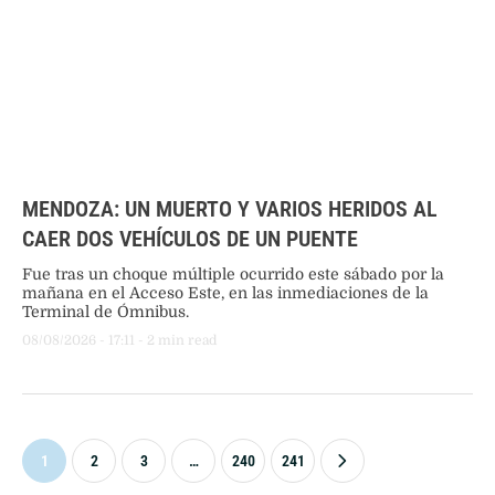
MENDOZA: UN MUERTO Y VARIOS HERIDOS AL
CAER DOS VEHÍCULOS DE UN PUENTE
Fue tras un choque múltiple ocurrido este sábado por la
mañana en el Acceso Este, en las inmediaciones de la
Terminal de Ómnibus.
08/08/2026
 - 
17:11
 - 
2
 min read
1
2
3
…
240
241