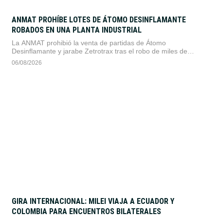
ANMAT PROHÍBE LOTES DE ÁTOMO DESINFLAMANTE
ROBADOS EN UNA PLANTA INDUSTRIAL
La ANMAT prohibió la venta de partidas de Átomo
Desinflamante y jarabe Zetrotrax tras el robo de miles de
unidades en una planta de Haedo. La medida busca evitar
06/08/2026
riesgos sanitarios al ignorarse la conservación de los
medicamentos robados.
GIRA INTERNACIONAL: MILEI VIAJA A ECUADOR Y
COLOMBIA PARA ENCUENTROS BILATERALES