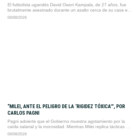
El futbolista ugandés David Owori Kampala, de 27 años, fue
brutalmente asesinado durante un asalto cerca de su casa en
Makindye. La muerte del capitán del SC Villa generó
06/08/2026
conmoción nacional y reavivó los reclamos por la inseguridad.
“MILEI, ANTE EL PELIGRO DE LA ‘RIGIDEZ TÓXICA'”, POR
CARLOS PAGNI
Pagni advierte que el Gobierno muestra agotamiento por la
caída salarial y la morosidad. Mientras Milei replica tácticas de
Trump y tensiona la relación diplomática con Brasil, la
06/08/2026
desorientación opositora se convierte en su principal sostén