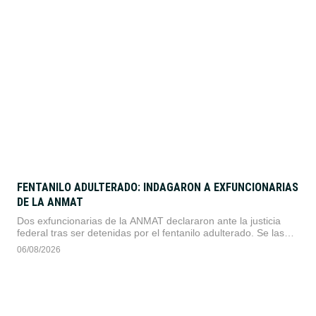
político.
FENTANILO ADULTERADO: INDAGARON A EXFUNCIONARIAS
DE LA ANMAT
Dos exfuncionarias de la ANMAT declararon ante la justicia
federal tras ser detenidas por el fentanilo adulterado. Se las
investiga por omitir controles preventivos que permitieron la
06/08/2026
circulación del fármaco contaminado, el cual causó decenas
de muertes y lesiones.