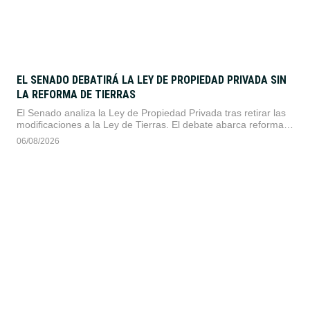
EL SENADO DEBATIRÁ LA LEY DE PROPIEDAD PRIVADA SIN
LA REFORMA DE TIERRAS
El Senado analiza la Ley de Propiedad Privada tras retirar las
modificaciones a la Ley de Tierras. El debate abarca reformas
al Código Civil sobre desalojos, la eliminación de restricciones
06/08/2026
por incendios forestales y un marco estricto para
expropiaciones.