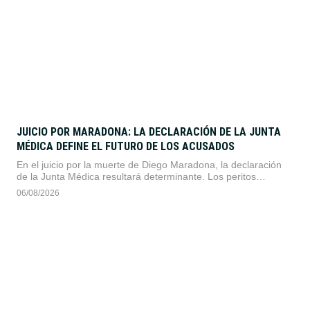
JUICIO POR MARADONA: LA DECLARACIÓN DE LA JUNTA
MÉDICA DEFINE EL FUTURO DE LOS ACUSADOS
En el juicio por la muerte de Diego Maradona, la declaración
de la Junta Médica resultará determinante. Los peritos
fundamentarán su informe sobre la atención «deficiente y
06/08/2026
temeraria» recibida, mientras las defensas de los imputados
buscarán cuestionar sus severas conclusiones.