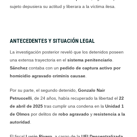
sujeto depusiera su actitud y liberara a la víctima ilesa.
ANTECEDENTES Y SITUACIÓN LEGAL
La investigación posterior reveló que los detenidos poseen
una extensa trayectoria en el
sistema penitenciario
.
Sánchez
contaba con un
pedido de captura activo por
homicidio agravado criminis causae
.
Por su parte, el segundo detenido,
Gonzalo Nair
Petruccelli
, de 24 años, había recuperado la libertad el
22
de abril de 2025
tras cumplir una condena en la
Unidad 1
de Olmos
por delitos de
robo agravado
y
resistencia a la
autoridad
.
El fiscal
Lucio Rivero
, a cargo de la
UFI Descentralizada