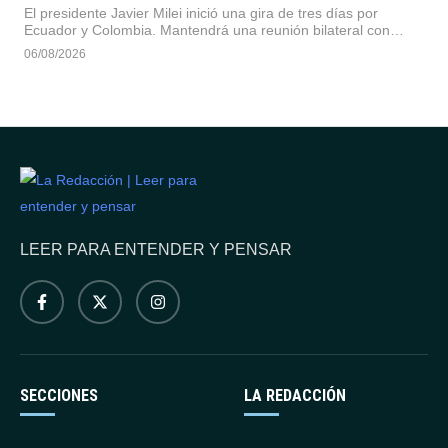
El presidente Javier Milei inició una gira de tres días por
Ecuador y Colombia. Mantendrá una reunión bilateral con
Daniel Noboa en Quito y asistirá en Santiago de Cali a la toma
06/08/2026
de posesión del nuevo mandatario colombiano, Abelardo de la
Espriella.
LEER PARA ENTENDER Y PENSAR
SECCIONES
LA REDACCIÓN