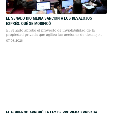
EL SENADO DIO MEDIA SANCIÓN A LOS DESALOJOS
EXPRÉS: QUÉ SE MODIFICÓ
El Senado aprobó el proyecto de inviolabilidad de la
propiedad privada que agiliza las acciones de desalojo
urbano y rural. La norma establece juicios sumarísimos,
07/08/2026
exige intimar al inquilino por diez días y fija pautas de
protección para sectores vulnerables.