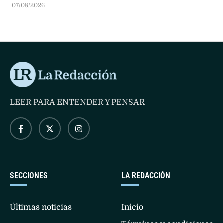
y sus elementos de rutina cotidiana en pleno descanso
veraniego. El hecho expone la vulnerabilidad de los
07/08/2026
deportistas de elite en destinos turísticos del viejo
continente a dos semanas del Gran Premio de los Países
Bajos.
LEER PARA ENTENDER Y PENSAR
SECCIONES
LA REDACCIÓN
Últimas noticias
Inicio