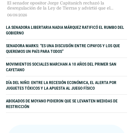
“MIENTRAS EL MUNDO REGULA, NOSOTROS
DESREGULAMOS”
El senador opositor Jorge Capitanich rechazó la
desregulación de la Ley de Tierras y advirtió que el
paquete oficialista atenta contra la soberanía nacional,
06/08/2026
priorizando intereses geopolíticos extranjeros en agua y
energía por sobre el control regulatorio del Estado.
LA SENADORA LIBERTARIA NADIA MÁRQUEZ RATIFICÓ EL RUMBO DEL
GOBIERNO
SENADORA MARKS: “ES UNA DISCUSIÓN ENTRE CIPAYOS Y LOS QUE
QUEREMOS UN PAÍS PARA TODOS”
MOVIMIENTOS SOCIALES MARCHAN A 10 AÑOS DEL PRIMER SAN
CAYETANO
DÍA DEL NIÑO: ENTRE LA RECESIÓN ECONÓMICA, EL ALERTA POR
JUGUETES TÓXICOS Y LA APUESTA AL JUEGO FÍSICO
ABOGADOS DE MOYANO PIDIERON QUE SE LEVANTEN MEDIDAS DE
RESTRICCIÓN