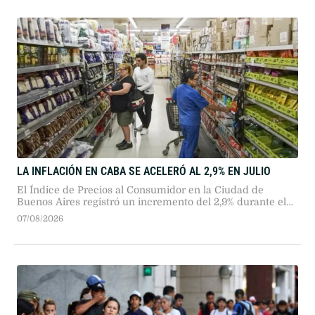
compromiso institucional y justificó la expresión de
disensos.
LA INFLACIÓN EN CABA SE ACELERÓ AL 2,9% EN JULIO
El Índice de Precios al Consumidor en la Ciudad de
Buenos Aires registró un incremento del 2,9% durante el
mes de julio, impulsado por servicios y factores
07/08/2026
estacionales. La medición interanual alcanzó el 33,2% a la
espera del reporte nacional.