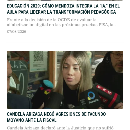
EDUCACIÓN 2029: CÓMO MENDOZA INTEGRA LA “IA.” EN EL
AULA PARA LIDERAR LA TRANSFORMACIÓN PEDAGÓGICA
Frente a la decisión de la OCDE de evaluar la
alfabetización digital en las próximas pruebas PISA, la
provincia avanza con el programa Edutec en más de cien
07/08/2026
escuelas secundarias. La estrategia combina tecnología
aplicada a Lengua, Matemática y Ciencias con
capacitación docente y controles éticos.
CANDELA ARIZAGA NEGÓ AGRESIONES DE FACUNDO
MOYANO ANTE LA FISCAL